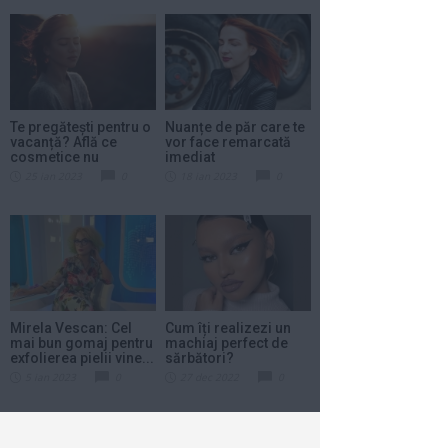
Te pregătești pentru o
Nuanțe de păr care te
vacanță? Află ce
vor face remarcată
cosmetice nu
imediat
trebuie...
25 ian 2023
0
18 ian 2023
0
Mirela Vescan: Cel
Cum îți realizezi un
mai bun gomaj pentru
machiaj perfect de
exfolierea pielii vine...
sărbători?
5 ian 2023
0
27 dec 2022
0