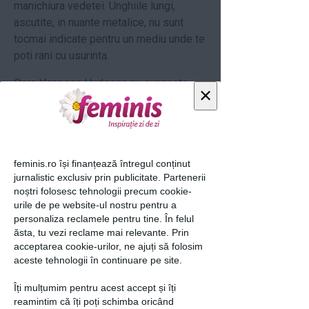
manichiura vedetei. Unghiile lungi,
ascutite, in nuante metalice, nu sunt
tocmai indicate pentru un mediu unde te
poti rani cu usurinta.
Oare Vanessa Hudgens nu cunoaste
×
regulamentul de ordine interioara sau
este obligata de statutul de vedeta sa
isi pastreze aparentele chiar si la
antrenament?
feminis.ro își finanțează întregul conținut
loading...
jurnalistic exclusiv prin publicitate. Partenerii
noștri folosesc tehnologii precum cookie-
urile de pe website-ul nostru pentru a
personaliza reclamele pentru tine. În felul
ăsta, tu vezi reclame mai relevante. Prin
Articolul următor
acceptarea cookie-urilor, ne ajuți să folosim
aceste tehnologii în continuare pe site.
Îți mulțumim pentru acest accept și îți
reamintim că îți poți schimba oricând