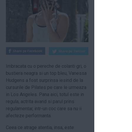
Imbracata cu o pereche de colanti gri, o
bustiera neagra si un top bleu, Vanessa
Hudgens a fost surprinsa iesind de la
cursurile de Pilates pe care le urmeaza
in Los Angeles. Pana aici, totul este in
regula, actrita avand si parul prins
regulamentar, intr-un coc care sa nu ii
afecteze performanta.
Ceea ce atrage atentia, insa, este