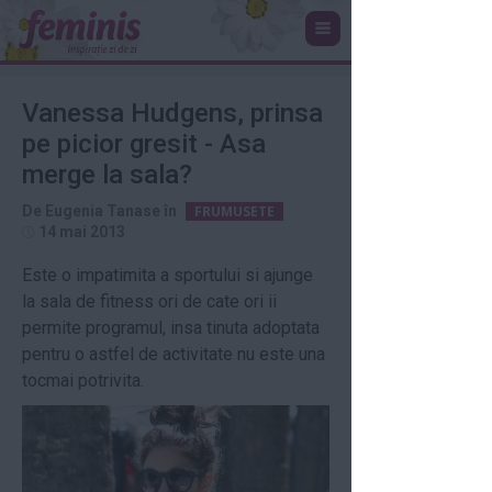
Vanessa Hudgens, prinsa
pe picior gresit - Asa
merge la sala?
De
Eugenia Tanase
în
FRUMUSETE
14 mai 2013
Este o impatimita a sportului si ajunge
la sala de fitness ori de cate ori ii
permite programul, insa tinuta adoptata
pentru o astfel de activitate nu este una
tocmai potrivita.