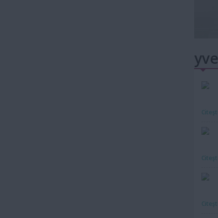
yve
Citeş
Citeş
Citeş