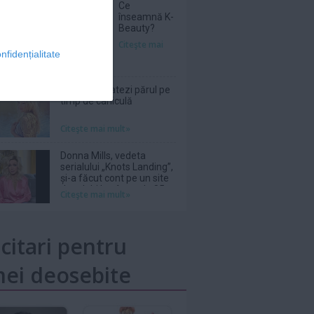
Ce
înseamnă K-
Beauty?
Citeşte mai
nfidențialitate
Cum îți hidratezi părul pe
timp de caniculă
Citeşte mai mult»
Donna Mills, vedeta
serialului „Knots Landing”,
și-a făcut cont pe un site
de adulți la vârsta de 85
Citeşte mai mult»
de ani
icitari pentru
ei deosebite