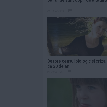
Dar unde sunt copiii de altadat
13 iul 2009
Despre ceasul biologic si criza
de 30 de ani
2 feb 2009