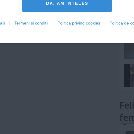
DA, AM INȚELES
lii
Termeni și condiții
Politica privind cookies
Politica de co
mult»
Fel
fem