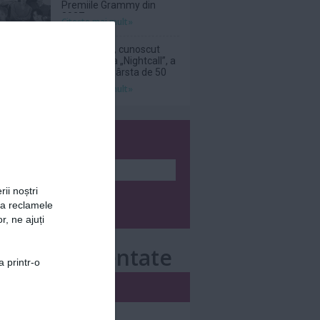
Premiile Grammy din
2027
Citeşte mai mult»
DJ Kavinsky, cunoscut
pentru piesa „Nightcall”, a
decedat la vârsta de 50
de ani
Citeşte mai mult»
wsletter
rii noștri
za reclamele
r, ne ajuți
e mai comentate
a printr-o
i
Săptămânal
nar