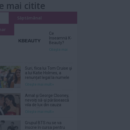
e mai citite
i
Săptămânal
nar
Ce
înseamnă K-
Beauty?
Citeşte mai
Suri, fiica lui Tom Cruise şi
a lui Katie Holmes, a
renunţat legal la numele
tatălui ei
Citeşte mai mult»
Amal şi George Clooney,
nevoiţi să-şi părăsească
vila de lux din cauza
incendiilor
Citeşte mai mult»
Grupul BTS nu se va
înscrie în cursa pentru