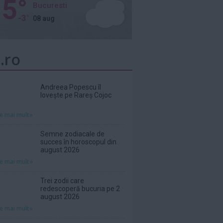
5°
Bucuresti
-3°
08 aug
.ro
Andreea Popescu îl
lovește pe Rareș Cojoc
te mai mult»
Semne zodiacale de
succes în horoscopul din
august 2026
te mai mult»
Trei zodii care
redescoperă bucuria pe 2
august 2026
te mai mult»