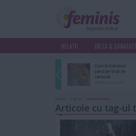
RELATII
DIETA & SANATAT
Cum îți hidratezi
părul pe timp de
caniculă
Citeste mai mult»
Sebastian Stan şi
Home
Tag-uri
transformari
Annabelle Wallis
Articole cu tag-ul
au devenit părinţi
Citeste mai mult»
Ce înseamnă K-
Beauty?