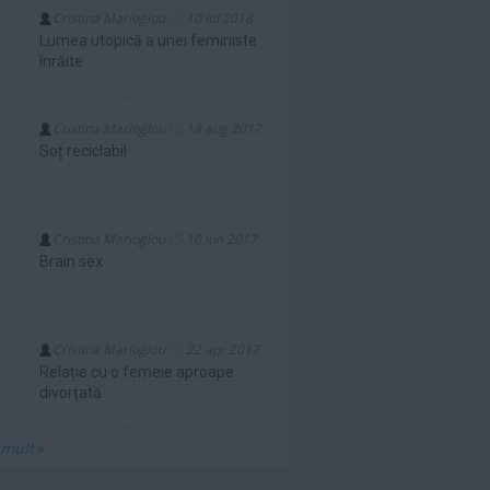
Cristina Marioglou
10 iul 2018
Lumea utopică a unei feministe
înrăite
Cristina Marioglou
18 aug 2017
Soț reciclabil
Cristina Marioglou
10 iun 2017
Brain sex
Cristina Marioglou
22 apr 2017
Relație cu o femeie aproape
divorțată
 mult»