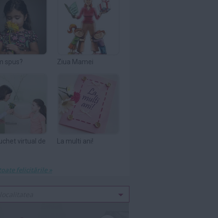
m spus?
Ziua Mamei
uchet virtual de
La multi ani!
toate felicitările »