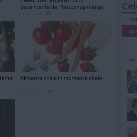
a?
Celebritati retusate: cand
Cel
dependenta de Photoshop merge
prea...
7 apr 2009
Az
Lu
mult»
 femeii
Alimente cheie in momente cheie
21 ian 2009