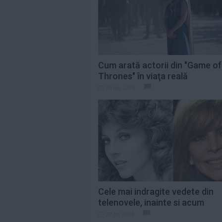
Citeste mai mult»
Saveta Bogdan,
indignată de
prețurile uriașe de
pe...
Citeste mai mult»
Cum arată actorii din "Game of
Thrones" în viaţa reală
„Eu contez”,
30 dec 2015
debutul în
lungmetraj al
Alinei Şerban, va...
Citeste mai mult»
Cele mai indragite vedete din
telenovele, inainte si acum
27 oct 2014