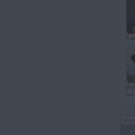
Ti-a
Un b
flori
Vezi 