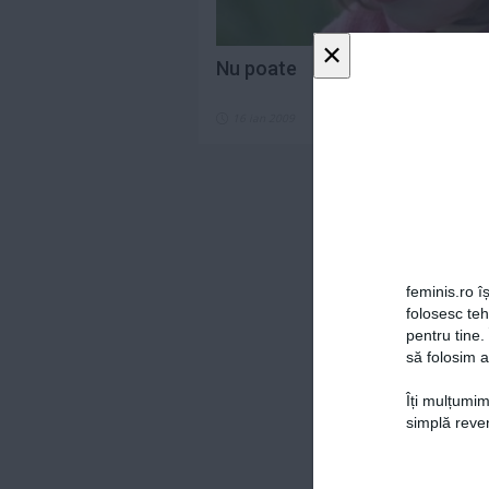
×
Nu poate
16 ian 2009
feminis.ro îș
folosesc te
pentru tine.
să folosim a
Îți mulțumim
simplă reven