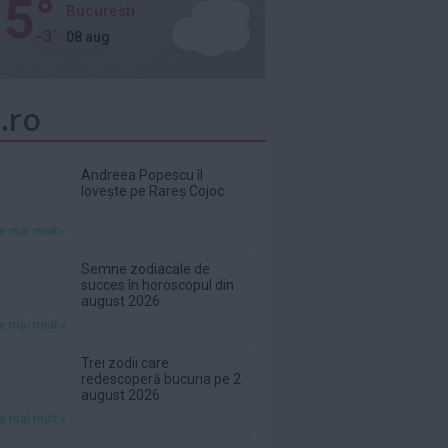
5°
Bucuresti
-3°
08 aug
.ro
Andreea Popescu îl
lovește pe Rareș Cojoc
te mai mult»
Semne zodiacale de
succes în horoscopul din
august 2026
te mai mult»
Trei zodii care
redescoperă bucuria pe 2
august 2026
te mai mult»