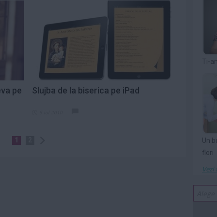
Ti-a
eva pe
Slujba de la biserica pe iPad
5 iul 2010
1
2
Un b
flori
Vezi 