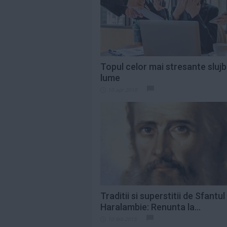
Citeste mai mult»
Saveta Bogdan,
indignată de
prețurile uriașe de
pe...
Citeste mai mult»
Topul celor mai stresante slujb
lume
„Eu contez”,
10 apr 2018
debutul în
lungmetraj al
Alinei Şerban, va...
Citeste mai mult»
Traditii si superstitii de Sfantul
Haralambie: Renunta la...
10 feb 2015