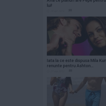
Afla ce planuri are Pepe pentru 
lui!
29 apr 2013
Iata la ce este dispusa Mila Kun
renunte pentru Ashton...
27 sep 2012