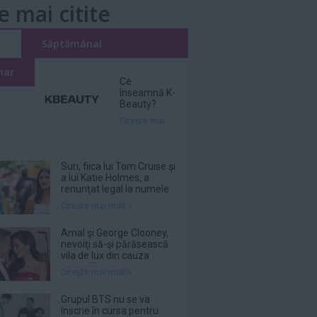
e mai citite
i
Săptămânal
nar
Ce
înseamnă K-
Beauty?
Citeşte mai
Suri, fiica lui Tom Cruise şi
a lui Katie Holmes, a
renunţat legal la numele
tatălui ei
Citeşte mai mult»
Amal şi George Clooney,
nevoiţi să-şi părăsească
vila de lux din cauza
incendiilor
Citeşte mai mult»
Grupul BTS nu se va
înscrie în cursa pentru