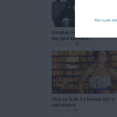
Mai multe deta
Intrebari incomode la interviu -
sau spui adevarul?
16 feb 2012
Cum sa fii de 3 x femeie intr-o
saptamana
7 oct 2011