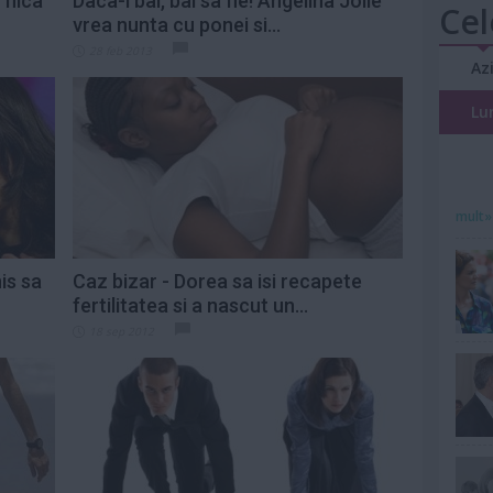
fiica
Daca-i bal, bal sa fie! Angelina Jolie
Cel
vrea nunta cu ponei si...
28 feb 2013
Az
Lu
mult»
is sa
Caz bizar - Dorea sa isi recapete
fertilitatea si a nascut un...
18 sep 2012