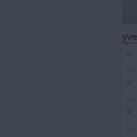
yve
Citeş
Citeş
Citeş