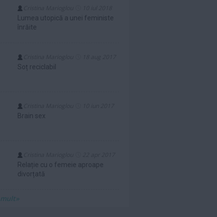
Cristina Marioglou
10 iul 2018
Lumea utopică a unei feministe
înrăite
Cristina Marioglou
18 aug 2017
Soț reciclabil
Cristina Marioglou
10 iun 2017
Brain sex
Cristina Marioglou
22 apr 2017
Relație cu o femeie aproape
divorțată
 mult»