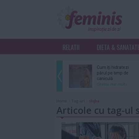
RELATII
DIETA & SANATAT
Cum îți hidratezi
părul pe timp de
caniculă
Citeste mai mult»
Sebastian Stan şi
Home
Tag-uri
slujba
Annabelle Wallis
Articole cu tag-ul 
au devenit părinţi
Citeste mai mult»
Ce înseamnă K-
Beauty?