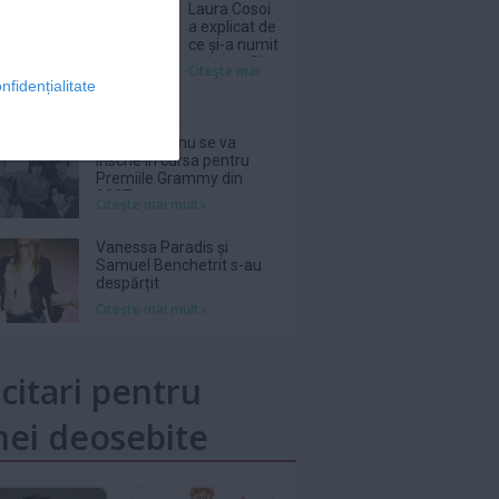
Laura Cosoi
a explicat de
ce și-a numit
a cincea fiică
Citeşte mai
Nina. „Am
nfidențialitate
știut că i se
potrivește”
Grupul BTS nu se va
înscrie în cursa pentru
Premiile Grammy din
2027
Citeşte mai mult»
Vanessa Paradis și
Samuel Benchetrit s-au
despărțit
Citeşte mai mult»
icitari pentru
ei deosebite