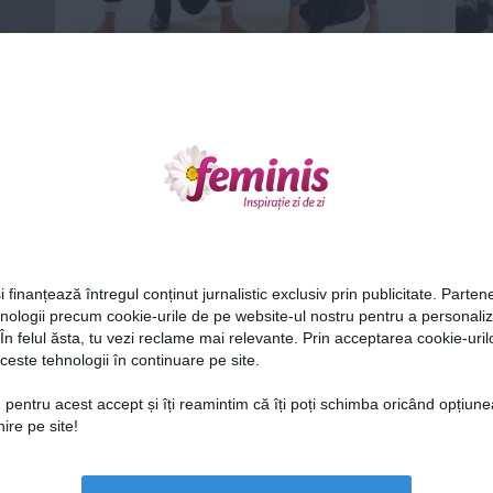
EL versus EA: Ce atuuri au femeile in
o -...
competitia pentru top
10 apr 2012
Ne
i finanțează întregul conținut jurnalistic exclusiv prin publicitate. Partene
hnologii precum cookie-urile de pe website-ul nostru pentru a personali
 În felul ăsta, tu vezi reclame mai relevante. Prin acceptarea cookie-urilo
 la
Dependenta de sex - boala curata!
ceste tehnologii în continuare pe site.
Cel
21 feb 2012
 pentru acest accept și îți reamintim că îți poți schimba oricând opțiune
ire pe site!
Az
Lu