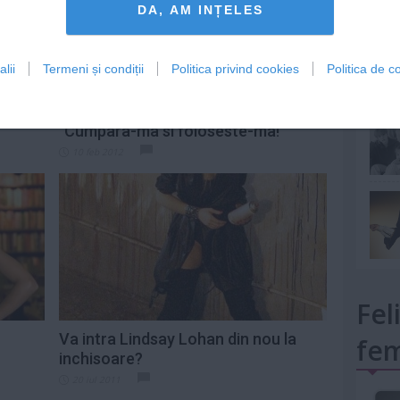
DA, AM INȚELES
lii
Termeni și condiții
Politica privind cookies
Politica de co
mult»
 Minti
Romanii se vand pe internet:
"Cumpara-ma si foloseste-ma!"
10 feb 2012
Fel
Va intra Lindsay Lohan din nou la
fem
inchisoare?
20 iul 2011