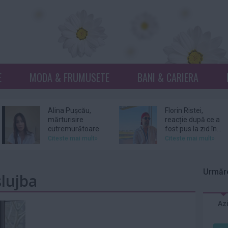
E
MODA & FRUMUSETE
BANI & CARIERA
Alina Pușcău,
Florin Ristei,
mărturisire
reacție după ce a
cutremurătoare
fost pus la zid în...
înainte de...
Citeste mai mult»
Citeste mai mult»
Prințesa Isabella a
De ce revin clienții
Danemarcei a
la același atelier de
Urmăre
slujba
început stagiul
bijuterii...
militar
Citeste mai mult»
Citeste mai mult»
Az
Sam Smith
Amal şi George
confirmă că s-a
Clooney, nevoiţi