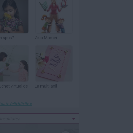
m spus?
Ziua Mamei
uchet virtual de
La multi ani!
toate felicitările »