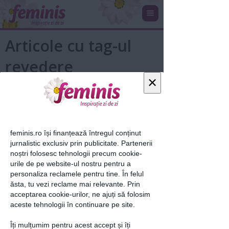
Articole cu tag-ul
revedere
×
feminis.ro își finanțează întregul conținut
jurnalistic exclusiv prin publicitate. Partenerii
noștri folosesc tehnologii precum cookie-
urile de pe website-ul nostru pentru a
personaliza reclamele pentru tine. În felul
La revedere
ăsta, tu vezi reclame mai relevante. Prin
acceptarea cookie-urilor, ne ajuți să folosim
aceste tehnologii în continuare pe site.
11 mar 2014
Îți mulțumim pentru acest accept și îți