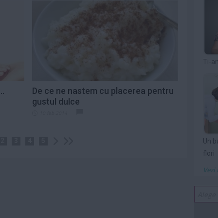
Ti-a
..
De ce ne nastem cu placerea pentru
gustul dulce
10 feb 2014
2
3
4
5
Un b
flori
Vezi 