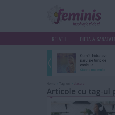
RELATII
DIETA & SANATAT
Cum îți hidratezi
părul pe timp de
caniculă
Citeste mai mult»
Sebastian Stan şi
Home
Tag-uri
placere
Annabelle Wallis
Articole cu tag-ul 
au devenit părinţi
Citeste mai mult»
Ce înseamnă K-
Beauty?