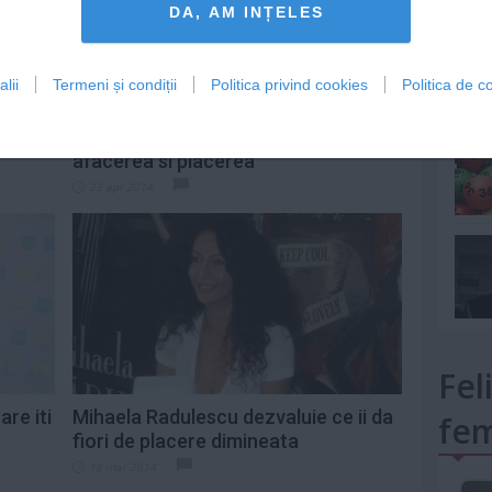
DA, AM INȚELES
lii
Termeni și condiții
Politica privind cookies
Politica de co
mult»
Conceput in Romania - copilul,
afacerea si placerea
23 apr 2014
Fel
are iti
Mihaela Radulescu dezvaluie ce ii da
fem
fiori de placere dimineata
18 mar 2014