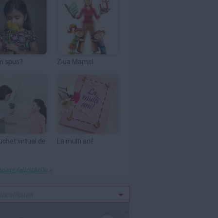
m spus?
Ziua Mamei
uchet virtual de
La multi ani!
toate felicitările »