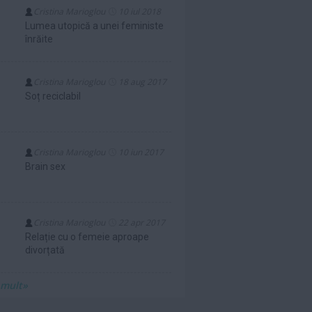
Cristina Marioglou
10 iul 2018
Lumea utopică a unei feministe
înrăite
Cristina Marioglou
18 aug 2017
Soț reciclabil
Cristina Marioglou
10 iun 2017
Brain sex
Cristina Marioglou
22 apr 2017
Relație cu o femeie aproape
divorțată
 mult»