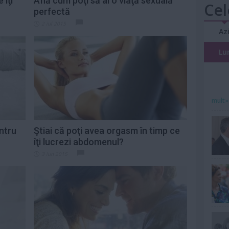
 îţi
Află cum poţi să ai o viaţă sexuală
Cel
perfectă
2 iul 2015
Az
Lu
mult»
ntru
Ştiai că poţi avea orgasm în timp ce
îţi lucrezi abdomenul?
3 iun 2015