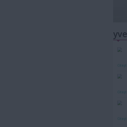
yve
Citeş
Citeş
Citeş