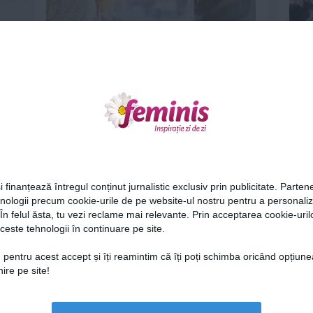
atât
Faci sex sau calatoresti? 48 de
asemanari surprinzatoare
10 dec 2014
Ne
i finanțează întregul conținut jurnalistic exclusiv prin publicitate. Partene
hnologii precum cookie-urile de pe website-ul nostru pentru a personali
 În felul ăsta, tu vezi reclame mai relevante. Prin acceptarea cookie-urilo
sex cu
Cand incepe menopauza?
ceste tehnologii în continuare pe site.
Cel
16 sep 2014
 pentru acest accept și îți reamintim că îți poți schimba oricând opțiune
ire pe site!
Az
Lu