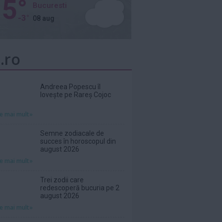
5°
Bucuresti
-3°
08 aug
.ro
Andreea Popescu îl
lovește pe Rareș Cojoc
te mai mult»
Semne zodiacale de
succes în horoscopul din
august 2026
te mai mult»
Trei zodii care
redescoperă bucuria pe 2
august 2026
te mai mult»