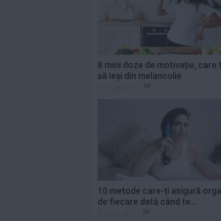
Citeste mai mult»
Saveta Bogdan,
indignată de
prețurile uriașe de
pe...
Citeste mai mult»
8 mini doze de motivație, care 
să ieși din melancolie
„Eu contez”,
14 sep 2020
debutul în
lungmetraj al
Alinei Şerban, va...
Citeste mai mult»
10 metode care-ți asigură org
de fiecare dată când te...
29 apr 2020