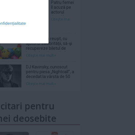
Patru femei
îl acuză pe
actorul
Jared Leto
Citeşte mai
de agresiuni
nfidențialitate
sexuale
O italiancă a reuşit, cu
ajutorul salubrităţii, să-şi
recupereze biletul de
loterie în valoare de 1
Citeşte mai mult»
milion de euro aruncat la
gunoi
DJ Kavinsky, cunoscut
pentru piesa „Nightcall”, a
decedat la vârsta de 50
de ani
Citeşte mai mult»
icitari pentru
ei deosebite