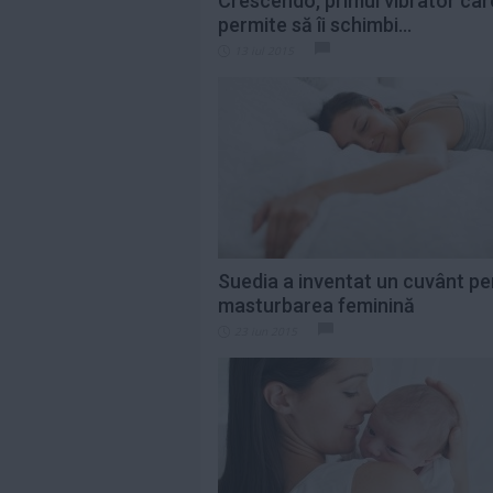
Crescendo, primul vibrator care
permite să îi schimbi...
13 iul 2015
Suedia a inventat un cuvânt pe
masturbarea feminină
23 iun 2015