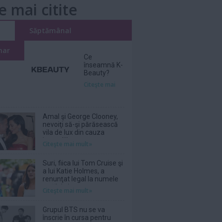
e mai citite
i
Săptămânal
nar
Ce
înseamnă K-
Beauty?
Citeşte mai
Amal şi George Clooney,
nevoiţi să-şi părăsească
vila de lux din cauza
incendiilor
Citeşte mai mult»
Suri, fiica lui Tom Cruise şi
a lui Katie Holmes, a
renunţat legal la numele
tatălui ei
Citeşte mai mult»
Grupul BTS nu se va
înscrie în cursa pentru