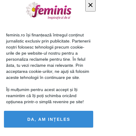
×
feminis.ro își finanțează întregul conținut
jurnalistic exclusiv prin publicitate. Partenerii
noștri folosesc tehnologii precum cookie-
urile de pe website-ul nostru pentru a
personaliza reclamele pentru tine. În felul
ăsta, tu vezi reclame mai relevante. Prin
5 alimente care te calmează imediat
acceptarea cookie-urilor, ne ajuți să folosim
aceste tehnologii în continuare pe site.
6 oct 2020
Îți mulțumim pentru acest accept și îți
reamintim că îți poți schimba oricând
opțiunea printr-o simplă revenire pe site!
DA, AM INȚELES