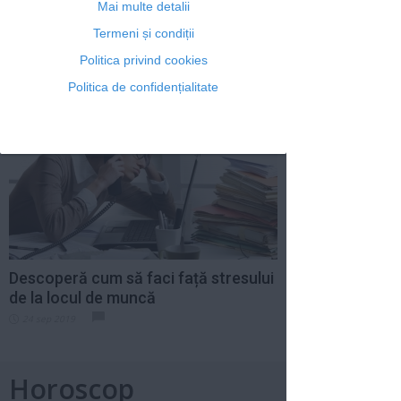
Mai multe detalii
Termeni și condiții
5 acțiuni care te ajută să-ți păstrezi
bunăstarea
Politica privind cookies
15 sep 2020
Politica de confidențialitate
Descoperă cum să faci față stresului
de la locul de muncă
24 sep 2019
Horoscop