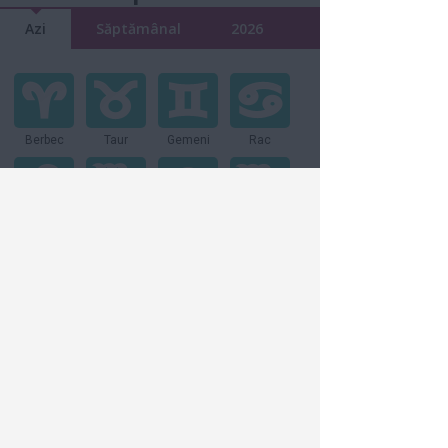
Azi
Săptămânal
2026
Berbec
Taur
Gemeni
Rac
Leu
Fecioară
Balanţă
Scorpion
Săgetator
Capricorn
Vărsător
Peşti
Vezi toate articolele din:
Relatii