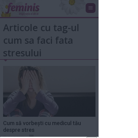
Articole cu tag-ul
cum sa faci fata
stresului
Cum să vorbești cu medicul tău
despre stres
6 oct 2020