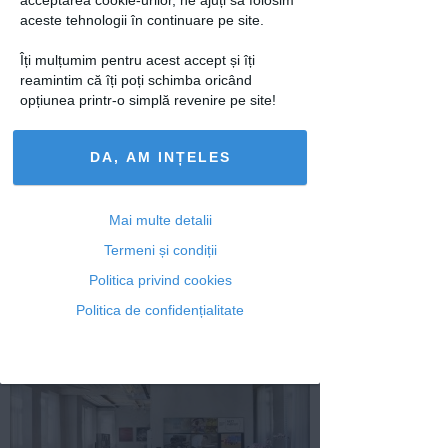
Simbolistica florilor - Cum să aduci
aceste tehnologii în continuare pe site.
noroc şi binecuvântare în...
5 oct 2015
Îți mulțumim pentru acest accept și îți
reamintim că îți poți schimba oricând
opțiunea printr-o simplă revenire pe site!
DA, AM INȚELES
Mai multe detalii
Termeni și condiții
5 trucuri DIY de care trebuie să ţină
Politica privind cookies
cont fiecare gospodină
Politica de confidențialitate
2 oct 2015