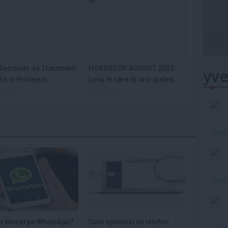
Sezonier de Tratament:
HOROSCOP AUGUST 2025:
yve
ă-ți Protejezi
Luna în care îți arzi pielea,
ele din...
nervii și...
ep 2025
9 iun 2025
Citeş
Citeş
st blocat pe WhatsApp?
Cum spionezi un telefon