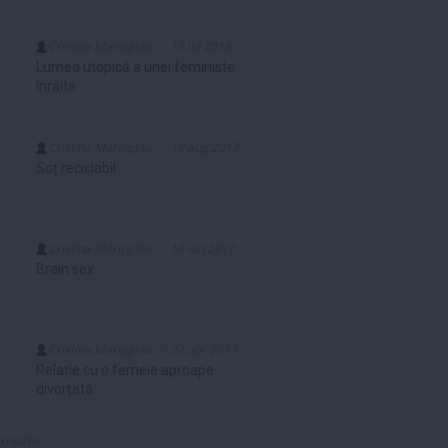
Cristina Marioglou
10 iul 2018
Lumea utopică a unei feministe
înrăite
Cristina Marioglou
18 aug 2017
Soț reciclabil
Cristina Marioglou
10 iun 2017
Brain sex
Cristina Marioglou
22 apr 2017
Relație cu o femeie aproape
divorțată
 mult»