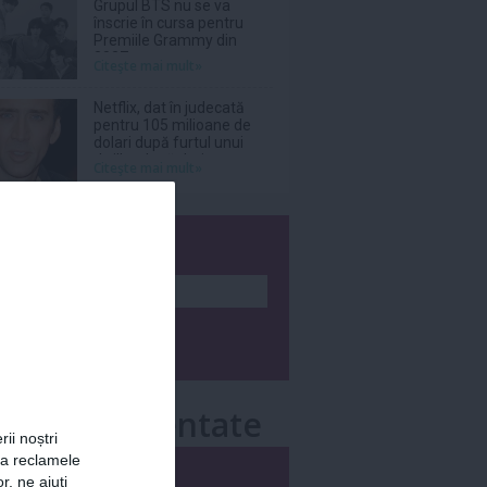
Grupul BTS nu se va
înscrie în cursa pentru
Premiile Grammy din
2027
Citeşte mai mult»
Netflix, dat în judecată
pentru 105 milioane de
dolari după furtul unui
thriller de război cu
Citeşte mai mult»
Nicolas Cage
wsletter
e mai comentate
rii noștri
za reclamele
i
Săptămânal
r, ne ajuți