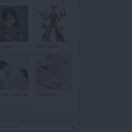
m spus?
Ziua Mamei
uchet virtual de
La multi ani!
toate felicitările »