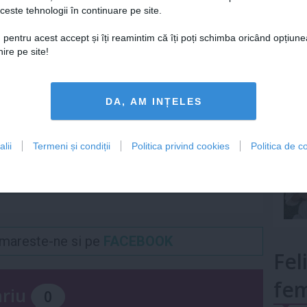
ceste tehnologii în continuare pe site.
Lu
Articolul următor
 pentru acest accept și îți reamintim că îți poți schimba oricând opțiune
Marti e zi de distractie !
ire pe site!
mult»
DA, AM INȚELES
lii
Termeni și condiții
Politica privind cookies
Politica de co
Urmareste-ne si pe
FACEBOOK
Fel
fem
ariu
0