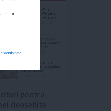
nar
Wim
Wenders
a printr-o
retrage o
scenă dintr-
Citeşte mai
un film în
care
Nastassja
Kinski, pe
Phil Collins spune că a
atunci
fost la un pas de moarte
adolescentă,
în 2024 din cauza
apărea
abuzului de alcool
Citeşte mai mult»
nfidențialitate
topless
De ce revin clienții la
același atelier de bijuterii
personalizate?
Citeşte mai mult»
icitari pentru
ei deosebite