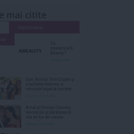
e mai citite
i
Săptămânal
nar
Ce
înseamnă K-
Beauty?
Citeşte mai
Suri, fiica lui Tom Cruise şi
a lui Katie Holmes, a
renunţat legal la numele
tatălui ei
Citeşte mai mult»
Amal şi George Clooney,
nevoiţi să-şi părăsească
vila de lux din cauza
incendiilor
Citeşte mai mult»