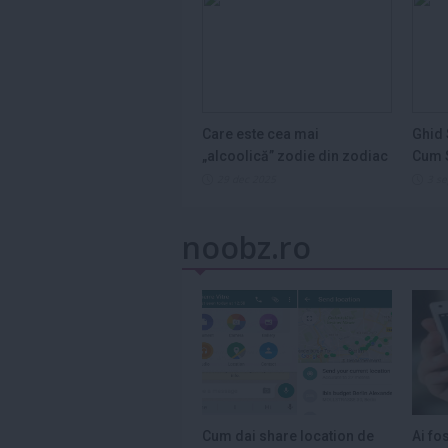
Care este cea mai
Ghid 
„alcoolică” zodie din zodiac
Cum S
și de ce...
Legum
29 dec 2025
3 s
noobz.ro
Cum dai share location de
Ai fo