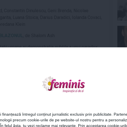
, Constantin Dinulescu, Geni Brenda, Nicolae
ug
a
ri
t
a, Luana Stoica, Darius Daradici, Iolanda Covaci,
oredana Klein
BLAZONUL
, de Shalom Ash
t
at
ii umane
s
i demonstra
t
ia subtil
a
a unui paradox:
 apoi erori fatale.
Ne
Arabela Neazi. Veaceslav Grosu, Mihai Ciuca, Luana
ci, Ecaterina tugulea, Viorica Bantas, Viorel Manole,
Cel
i finanțează întregul conținut jurnalistic exclusiv prin publicitate. Partene
hnologii precum cookie-urile de pe website-ul nostru pentru a personali
,
scena
,
spectacol
,
spectacole
,
teatru
,
teatrul
Az
 În felul ăsta, tu vezi reclame mai relevante. Prin acceptarea cookie-urilo