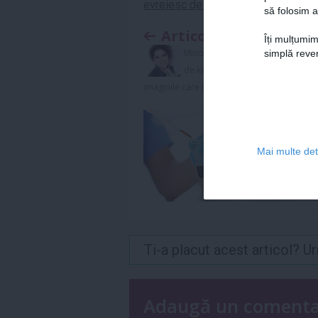
evreiesc de stat
să folosim a
Articolul anterior
Îți mulțumim
Minodora, mai slaba cu 22
simplă reven
de kilograme: Vezi
imaginile care ii fac cinste
Mai multe deta
Ti-a placut acest articol? 
Adaugă un coment