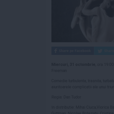
Miercuri, 31 octombrie
, ora 19:0
Freeman
Comedie turbulent
a
, tr
a
snit
a
, turbat
aiuritoarele complica
t
ii ale unui triu
Regia: Dan Tudor
In distribu
t
ie:
Mihai Ciuc
a
,Viorica B
Guttman, Nicolae Botezatu, Cristina