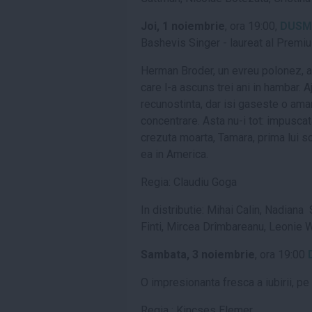
Joi, 1 noiembrie
, ora 19
:00,
DUS
M
Bashevis Singer - laureat al Premiul
Herman Broder, un evreu polonez, a 
care l-a ascuns trei ani in hambar. 
recuno
s
tin
ta
, dar i
s
i g
a
se
s
te o ama
concentrare. Asta nu-i tot: impu
s
cat
crezut
a
moart
a
, Tamara, prima lui s
ea in America.
Regia: Claudiu Goga
In distributie: Mihai Calin, Nadian
Finti, Mircea Drîmbareanu, Leonie 
Sambata
, 3 noiembrie
, ora 19
:00
O impresionant
a
fresc
a
a iubirii, pe
Regia : Kincses Elemer