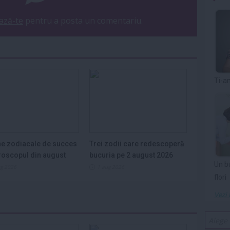
ază-te
pentru a posta un comentariu.
Ti-a
e zodiacale de succes
Trei zodii care redescoperă
roscopul din august
bucuria pe 2 august 2026
Un b
ug 2026
1 aug 2026
flori
Vezi 