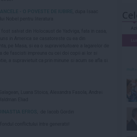
ANCELE
- O POVESTE DE IUBIRE
,
dupa Isaac
Cel
ui Nobel pentru literatura
Az
fost salvat din Holocaust de Yadviga, fata in cas
a
,
Ajuns in America se c
a
s
a
tore
s
te cu ea din
Lu
nt
a
, pe Ma
s
a,
s
i ea o supravie
t
uitoare a lag
a
relor de
a
de fasci
s
ti impreun
a
cu cei doi copii ai lor
s
i
o
t
ie, a supravie
t
uit ca prin minune
s
i acum se afl
a
s
i
mult»
a Salagean, Luana Stoica, Alexandra Fasola, Andrei
Waldman Eliad
DINASTIA EFROS
, de Iacob Gordin
 fondul conflictului între genera
t
ii!