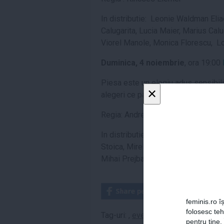
In distribu
t
ie: Leonie Waldman Eliad
C
a
lug
a
ri
t
a, Lucia Maier, Marius C
a
l
Viorel Manole, Monica Florescu, L
Duminica
, 4 noiembrie
, ora 19:00
Piesa este un elogiu adus sensibili
×
alegeri ce par bune dar se dovedesc
Regia: Andrei Munteanu
In distributie: Nicolae Calugarita, 
Stoica, Mirela Nicolau, Iolanda Cova
Mihai Prejban
feminis.ro îș
folosesc te
Tag-uri:
,
eveniment
,
piesa
,
program
pentru tine.