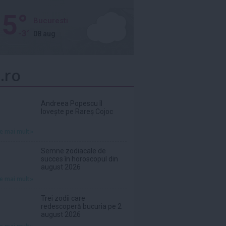
5°
Bucuresti
-3°
08 aug
.ro
Andreea Popescu îl
lovește pe Rareș Cojoc
te mai mult»
Semne zodiacale de
succes în horoscopul din
august 2026
te mai mult»
Trei zodii care
redescoperă bucuria pe 2
august 2026