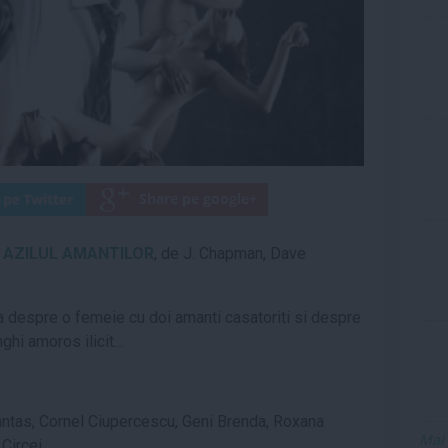
0
AZILUL AMANTILOR
, de J. Chapman, Dave
a
despre o femeie cu doi amanti c
a
s
a
tori
t
i
s
i despre
nghi amoros ilicit...
anta
s
, Cornel Ciupercescu, Geni Brenda, Roxana
Mai
 Circei