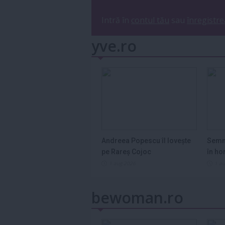
Intră în
contul tău
sau
înregistre
yve.ro
Andreea Popescu îl lovește
Semn
pe Rareș Cojoc
în ho
2026
1 aug 2026
1 a
bewoman.ro