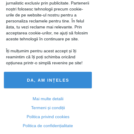
jurnalistic exclusiv prin publicitate. Partenerii
Naomi Campbell
noștri folosesc tehnologii precum cookie-
urile de pe website-ul nostru pentru a
personaliza reclamele pentru tine. În felul
ăsta, tu vezi reclame mai relevante. Prin
acceptarea cookie-urilor, ne ajuți să folosim
aceste tehnologii în continuare pe site.
Îți mulțumim pentru acest accept și îți
reamintim că îți poți schimba oricând
opțiunea printr-o simplă revenire pe site!
DA, AM INȚELES
Mai multe detalii
Termeni și condiții
loading...
Politica privind cookies
Politica de confidențialitate