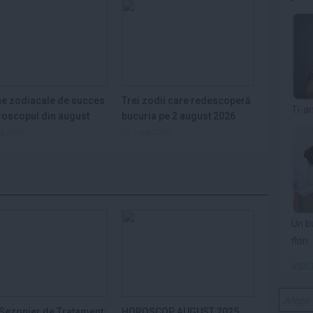
e zodiacale de succes
Trei zodii care redescoperă
Ti-a
roscopul din august
bucuria pe 2 august 2026
ug 2026
1 aug 2026
Un b
flori
Vezi 
Sezonier de Tratament:
HOROSCOP AUGUST 2025: