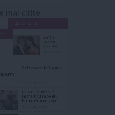
e mai citite
i
Săptămânal
nar
Amal şi
George
Clooney,
nevoiţi să-şi
Citeşte mai
părăsească
vila de lux
din cauza
incendiilor
Ce înseamnă K-Beauty?
Citeşte mai mult»
Grupul BTS nu se va
înscrie în cursa pentru
Premiile Grammy din
2027
Citeşte mai mult»