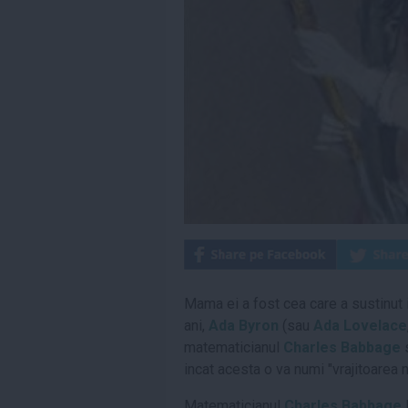
Mama ei a fost cea care a sustinut 
ani,
Ada Byron
(sau
Ada Lovelace
matematicianul
Charles Babbage
s
incat acesta o va numi "vrajitoarea 
Matematicianul
Charles Babbage
l