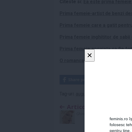
Citeste si:
Ea este prima femeie 
Prima femeie-artist de benzi des
Prima femeie care a gatit pentru
Prima femeie inghititor de sabii
Prima femeie angajata sa fie f
×
O romanca, prima femeie avocat 
Tag-uri:
augusta ada byron
,
femeie
,
Articolul anterior
Ghinioanele Iuliei Albu
feminis.ro îș
folosesc te
pentru tine.