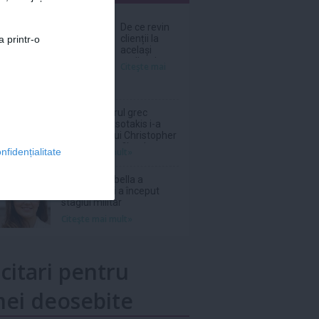
nar
De ce revin
clienții la
a printr-o
același
atelier de
Citeşte mai
bijuterii
personalizate?
Prim-ministrul grec
Kyriakos Mitsotakis i-a
„mulţumit” lui Christopher
Nolan pentru filmul
Citeşte mai mult»
nfidențialitate
„Odiseea”
Prințesa Isabella a
Danemarcei a început
stagiul militar
Citeşte mai mult»
icitari pentru
ei deosebite