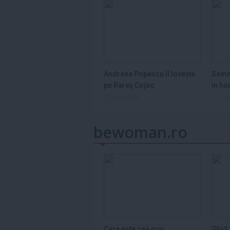
Andreea Popescu îl lovește
Semn
pe Rareș Cojoc
în ho
2026
1 aug 2026
1 a
bewoman.ro
Care este cea mai
Ghid 