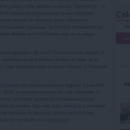
artele pentru a face analize si operatii matematice - in
Cel
te fi considerat primul proiect al unui computer.
, incat oamenii de stiinta ai acelor vremuri nu
Az
za masinariei mecanice. Iar functiile matematice pe
otor Analitic au fost intelese doar de un singur
Lu
rimul programator din lume? Povestea este simpla. In
onferinta despre Motorul Analitic in Italia, iar in
mult»
lian Luigi Menabrea avea sa scrie o lucrare in franceza
Lovelace
sa traduca lucrarea in engleza. Ea nu doar
 de "Note" a conceput o lucrare de sine statatoare in
rivite ca simple cantitati si ca masinaria putea
ntate de numere. Mai mult,
Ada
Lovelace
a conceput
cula numerele lui Bernoulli, scriind astfel primul
 Citeste mai multe pe
webcultura.ro
.