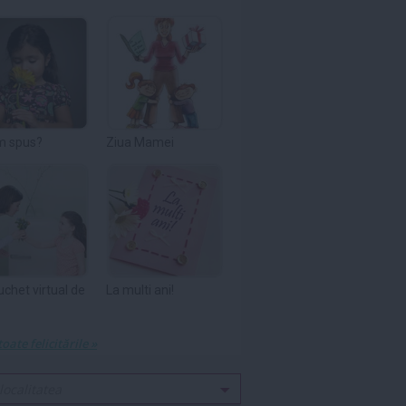
m spus?
Ziua Mamei
uchet virtual de
La multi ani!
toate felicitările »