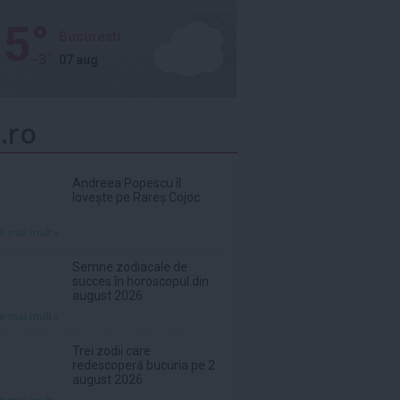
5°
Bucuresti
-3°
07 aug
.ro
Andreea Popescu îl
lovește pe Rareș Cojoc
te mai mult»
Semne zodiacale de
succes în horoscopul din
august 2026
te mai mult»
Trei zodii care
redescoperă bucuria pe 2
august 2026