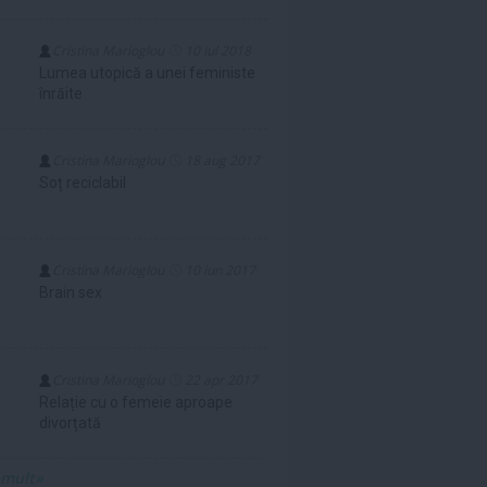
Cristina Marioglou
10 iul 2018
Lumea utopică a unei feministe
înrăite
Cristina Marioglou
18 aug 2017
Soț reciclabil
Cristina Marioglou
10 iun 2017
Brain sex
Cristina Marioglou
22 apr 2017
Relație cu o femeie aproape
divorțată
 mult»