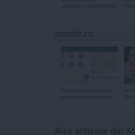
„alcoolică” zodie din zodiac
Cum S
și de ce...
Legum
29 dec 2025
3 s
noobz.ro
Cum dai share location de
Ai fo
pe smartphone-ul Android
Cum î
21 ian 2017
2 m
Alte articole din