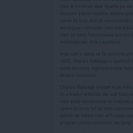
care ar fi folosit date tiparite pe c
termenii zilelor noastre, acesta poa
Ideile lui erau atat de revolutionare
intelegeau conceptul care sta la ba
care se baza functionarea acestui M
matematician:
Ada
Lovelace
.
Insa cum a ajuns sa fie socotita p
1842, Charles Babbage a sustinut o c
urma acesteia, inginerul militar ita
despre masinarie.
Charles Babbage a rugat-o pe
Ada
ca a tradus articolul, dar sub titlul
care arata ca numerele nu trebuiau p
opera cu orice fel de date repreze
datele de intrare care ar fi putut cal
program pentru computer din lume.