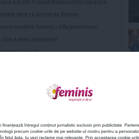
care a primit Premiul Nobel pentru Literatura
enate care l-a ilustrat pe Batman
 un presedinte francez - Afla povestea ei
 - Cum a ajuns campioana
otomodel masculin
din Europa - Afla mai multe despre ea
Ne
lume
,
primul programator
,
programator
Articolul următor
Cel
De ce ne plac baietii rai?
i finanțează întregul conținut jurnalistic exclusiv prin publicitate. Partene
"Suntem croite cu-un dram
hnologii precum cookie-urile de pe website-ul nostru pentru a personali
Az
de sado-maso"
 În felul ăsta, tu vezi reclame mai relevante. Prin acceptarea cookie-urilo