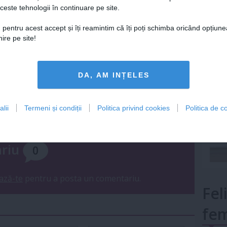
ceste tehnologii în continuare pe site.
Lu
 pentru acest accept și îți reamintim că îți poți schimba oricând opțiune
ire pe site!
mult»
DA, AM INȚELES
Urmareste-ne si pe
FACEBOOK
lii
Termeni și condiții
Politica privind cookies
Politica de co
ariu
0
ază-te
pentru a posta un comentariu.
Fel
fem