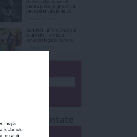
DJ Kavinsky, cunoscut
pentru piesa „Nightcall”, a
decedat la vârsta de 50
de ani
Citeşte mai mult»
Suri, fiica lui Tom Cruise şi
a lui Katie Holmes, a
renunţat legal la numele
tatălui ei
Citeşte mai mult»
wsletter
e mai comentate
rii noștri
za reclamele
i
Săptămânal
r, ne ajuți