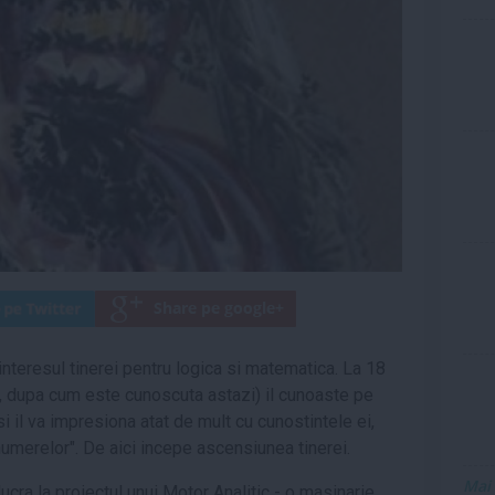
interesul tinerei pentru logica si matematica. La 18
, dupa cum este cunoscuta astazi) il cunoaste pe
i il va impresiona atat de mult cu cunostintele ei,
numerelor". De aici incepe ascensiunea tinerei.
Mai
ucra la proiectul unui Motor Analitic - o masinarie