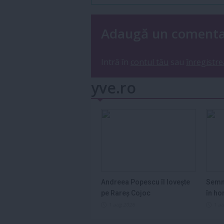
Adaugă un coment
Intră în
contul tău
sau
înregistre
yve.ro
Andreea Popescu îl lovește
Semn
pe Rareș Cojoc
în ho
2026
1 aug 2026
1 a