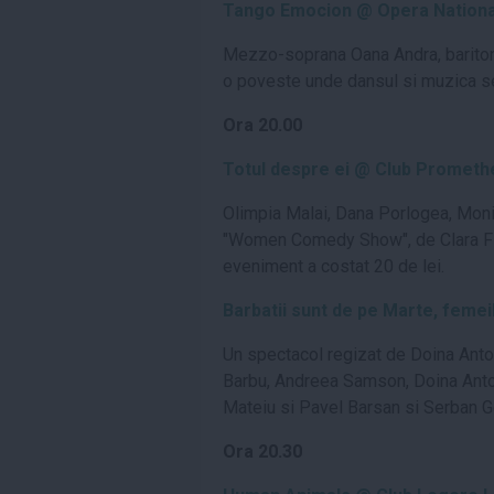
Tango Emocion @ Opera Nationa
Mezzo-soprana Oana Andra, baritonul 
o poveste unde dansul si muzica s
Ora 20.00
Totul despre ei @ Club Prometh
Olimpia Malai, Dana Porlogea, Monic
"Women Comedy Show", de Clara Flor
eveniment a costat 20 de lei.
Barbatii sunt de pe Marte, feme
Un spectacol regizat de Doina Anto
Barbu, Andreea Samson, Doina Antoh
Mateiu si Pavel Barsan si Serban Go
Ora 20.30