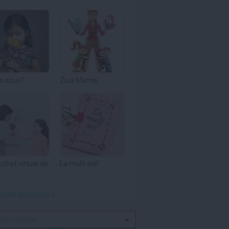
m spus?
Ziua Mamei
uchet virtual de
La multi ani!
toate felicitările »