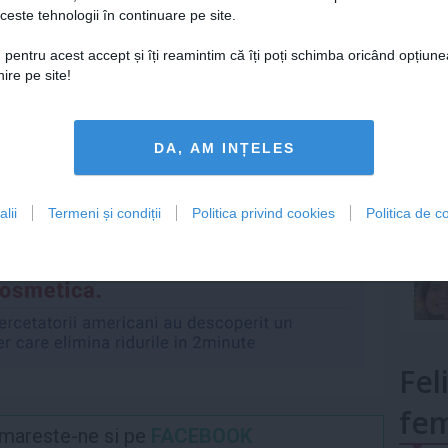
ceste tehnologii în continuare pe site.
Lu
 pentru acest accept și îți reamintim că îți poți schimba oricând opțiune
tie
,
eveniment
,
evenimente
,
film
,
intrare
,
invitatie
,
ire pe site!
,
recital
,
teatru
,
timp liber
,
unde iesim
mult»
Articolul următor
DA, AM INȚELES
Nicoleta Luciu, inainte de a
deveni vedeta - "Ce urata
era"
lii
Termeni și condiții
Politica privind cookies
Politica de co
Fel
fem
Urmareste-ne si pe
FACEBOOK