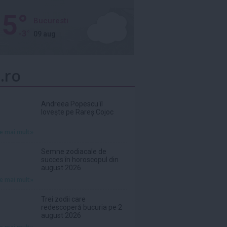
5°
Bucuresti
-3°
09 aug
.ro
Andreea Popescu îl
lovește pe Rareș Cojoc
te mai mult»
Semne zodiacale de
succes în horoscopul din
august 2026
te mai mult»
Trei zodii care
redescoperă bucuria pe 2
august 2026