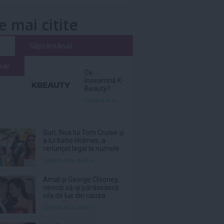
e mai citite
i
Săptămânal
nar
Ce
înseamnă K-
Beauty?
Citeşte mai
Suri, fiica lui Tom Cruise şi
a lui Katie Holmes, a
renunţat legal la numele
tatălui ei
Citeşte mai mult»
Amal şi George Clooney,
nevoiţi să-şi părăsească
vila de lux din cauza
incendiilor
Citeşte mai mult»