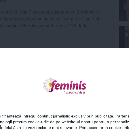
Live
 Vantu, cu Dan Clucinschi, Lacramioara Bradoschi si
a. Spectacolul contine un limbaj licentios si nu este
r pudice. Pretul unui bilet este de 25 de lei.
de Dorina Chiriac, cu Maria Obretin, Ilinca
Ne
ole. Pretul unui bilet este de 30 de lei.
ve si playlisturilor de dans, si mai rock, si mai indie,
ocupa Stefan, cu playlisturi Alt, Rock, Indie Rock,
Cel
runge, Britpop, Post-Punk si multe altele.
i finanțează întregul conținut jurnalistic exclusiv prin publicitate. Partene
hnologii precum cookie-urile de pe website-ul nostru pentru a personali
Az
 În felul ăsta, tu vezi reclame mai relevante. Prin acceptarea cookie-urilo