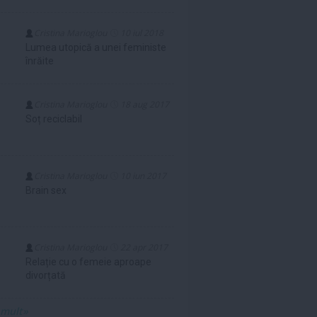
Cristina Marioglou
10 iul 2018
Lumea utopică a unei feministe
înrăite
Cristina Marioglou
18 aug 2017
Soț reciclabil
Cristina Marioglou
10 iun 2017
Brain sex
Cristina Marioglou
22 apr 2017
Relație cu o femeie aproape
divorțată
 mult»