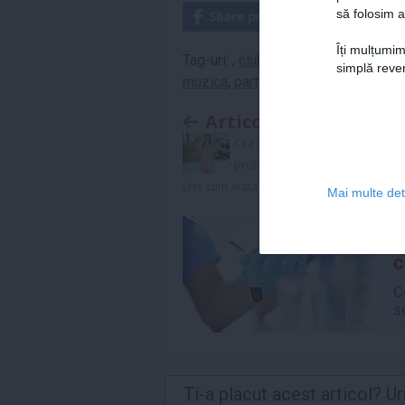
să folosim a
Îți mulțumim
Tag-uri:
,
club
,
concert
,
dans
,
distrac
simplă reven
muzica
,
party
,
petrecere
,
piesa
,
pub
Articolul anterior
Cea mai sexy femeie are
probleme cu kilogramele -
Uite cum arata
Mai multe deta
Ti-a placut acest articol? 