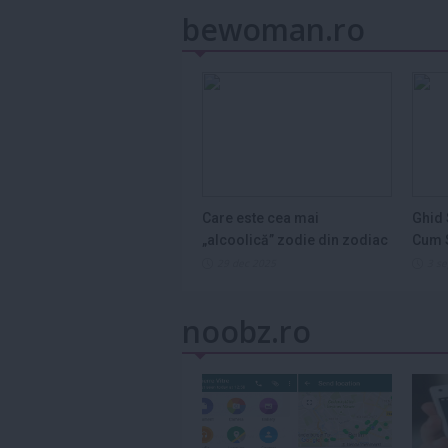
bewoman.ro
Care este cea mai
Ghid 
„alcoolică” zodie din zodiac
Cum S
și de ce...
Legum
29 dec 2025
3 s
noobz.ro