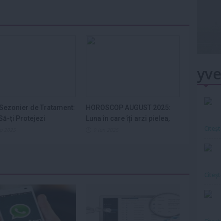
yve
Sezonier de Tratament:
HOROSCOP AUGUST 2025:
ă-ți Protejezi
Luna în care îți arzi pielea,
Citeş
ele din...
nervii și...
ep 2025
9 iun 2025
Citeş