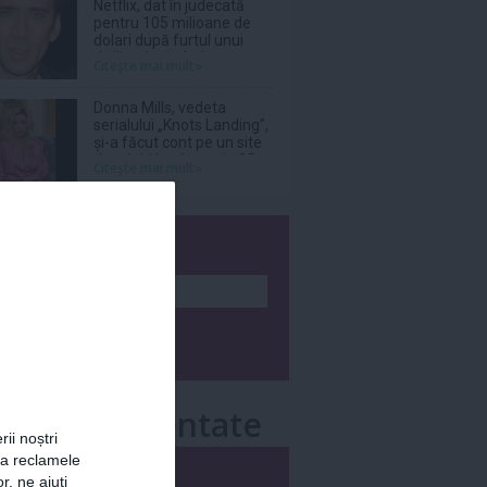
Netflix, dat în judecată
pentru 105 milioane de
dolari după furtul unui
thriller de război cu
Citeşte mai mult»
Nicolas Cage
Donna Mills, vedeta
serialului „Knots Landing”,
și-a făcut cont pe un site
de adulți la vârsta de 85
Citeşte mai mult»
de ani
wsletter
e mai comentate
rii noștri
za reclamele
i
Săptămânal
r, ne ajuți