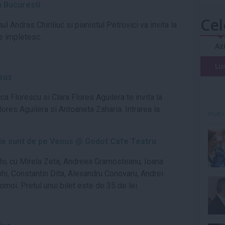
 Bucuresti
Cel
Andras Chiriliuc si pianistul Petrovici va invita la
e impletesc.
Az
Lu
eus
a Florescu si Clara Flores Aguilera te invita la
es Aguilera si Antoaneta Zaharia. Intrarea la
mult»
ile sunt de pe Venus @ Godot Cafe Teatru
hi, cu Mirela Zeta, Andreea Gramosteanu, Ioana
i, Constantin Dita, Alexandru Conovaru, Andrei
moi. Pretul unui bilet este de 35 de lei.