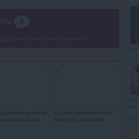
ariu
0
ază-te
pentru a posta un comentariu.
Ti-a
Un b
flori
e zodiacale de succes
Trei zodii care redescoperă
Vezi 
roscopul din august
bucuria pe 2 august 2026
ug 2026
1 aug 2026