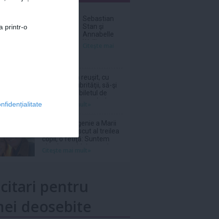
nar
Sebastian
Stan şi
a printr-o
Annabelle
Wallis au
Citeşte mai
devenit
părinţi
O italiancă a reuşit, cu
ajutorul salubrităţii, să-şi
recupereze biletul de
loterie în valoare de 1
Citeşte mai mult»
nfidențialitate
milion de euro aruncat la
gunoi
Prinţesa Eugenie a Marii
Britanii a născut al treilea
copil, o fetiţă: Suntem
absolut topiţi după micuţa
Citeşte mai mult»
noastră
icitari pentru
ei deosebite