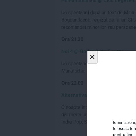
Human Animals @ Club Legere 
Un spectacol dupa un text de Mihai
Bogdan Iacob, regizat de Iulian Glit
recomandat minorilor sau persoanelo
Ora 21.30
Noi 4 @ Godot Cafe Teatru
×
Un spectacol de Lia Bugnar, regizat 
Manolache, Lia Bugnar si Marius Man
Ora 22.00
Alternativa @ Expirat
O noapte intreaga dedicata muzicii li
dar mereu alternative. De muzica se 
Indie Pop, Ska Punk, Grunge, Post-G
feminis.ro îș
folosesc te
pentru tine.