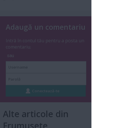
Adaugă un comentariu
Intră în contul tău pentru a posta un
comentariu.
sau
Alte articole din
Frumusete