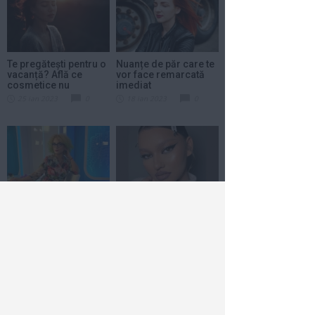
Te pregătești pentru o
Nuanțe de păr care te
vacanță? Află ce
vor face remarcată
cosmetice nu
imediat
trebuie...
25 ian 2023
0
18 ian 2023
0
Mirela Vescan: Cel
Cum îți realizezi un
mai bun gomaj pentru
machiaj perfect de
exfolierea pielii vine...
sărbători?
5 ian 2023
0
27 dec 2022
0