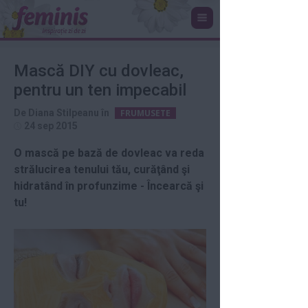
Mască DIY cu dovleac,
pentru un ten impecabil
De
Diana Stilpeanu
în
FRUMUSETE
24 sep 2015
O mască pe bază de dovleac va reda
strălucirea tenului tău, curăţând şi
hidratând în profunzime - Încearcă şi
tu!