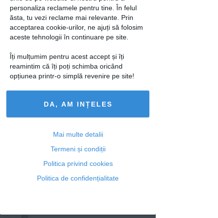
personaliza reclamele pentru tine. În felul
ăsta, tu vezi reclame mai relevante. Prin
Articole similare
acceptarea cookie-urilor, ne ajuți să folosim
aceste tehnologii în continuare pe site.
Îți mulțumim pentru acest accept și îți
reamintim că îți poți schimba oricând
opțiunea printr-o simplă revenire pe site!
FRUMUSETE
FRUMUSETE
5 măşti DIY care îţi
Ai coşuri sub piele?
protejează părul
Scapă de ele cu
DA, AM INȚELES
toamna
aspirină şi...
Mai multe detalii
Termeni și condiții
Politica privind cookies
Politica de confidențialitate
DIY
Măşti hidratante DIY
pentru mâini, ideale
pentru anotimpurile...