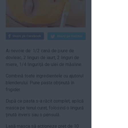
Ai nevoie de: 1/2 cană de piure de
dovleac, 2 linguri de iaurt, 2 linguri de
miere, 1/4 linguriţă de ulei de măsline.
Combină toate ingredientele cu ajutorul
blenderului. Pune pasta obţinută în
frigider.
După ce pasta s-a răcit complet, aplică
masca pe tenul curat, folosind o lingură
ţinută invers sau o pensulă.
Lasă masca să acţioneze preţ de 10