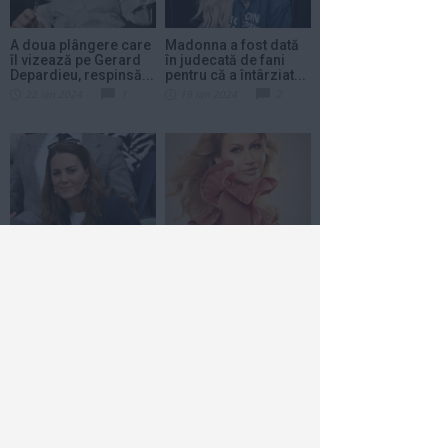
A doua plângere care
Madonna a fost dată
îl vizează pe Gerard
în judecată de fani
Depardieu, respinsă...
pentru că a întârziat...
22 ian 2024
1
19 ian 2024
2
Kate Middleton a fost
Anamaria Ferentz
operată. Ea va avea
vrea să recucerească
nevoie de cel puţin...
topurile muzicale
din...
17 ian 2024
1
18 dec 2023
1
Care a fost cauza