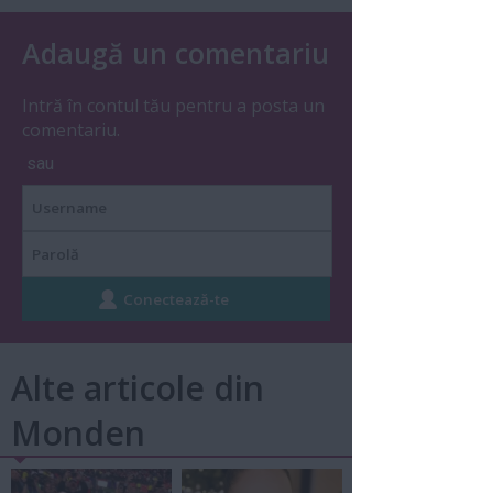
Adaugă un comentariu
Intră în contul tău pentru a posta un
comentariu.
sau
Alte articole din
Monden