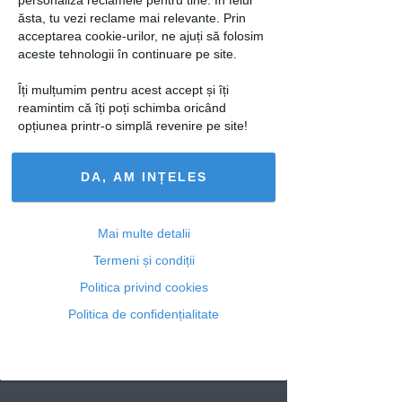
Articolul următor
ăsta, tu vezi reclame mai relevante. Prin
acceptarea cookie-urilor, ne ajuți să folosim
aceste tehnologii în continuare pe site.
Îți mulțumim pentru acest accept și îți
Ti-a placut acest articol? Urmareste-ne
reamintim că îți poți schimba oricând
opțiunea printr-o simplă revenire pe site!
si pe
FACEBOOK
Articole similare
DA, AM INȚELES
Mai multe detalii
Termeni și condiții
Politica privind cookies
MONDEN
Politica de confidențialitate
Mariah Carey,
detronată în topul
celor mai ascultate
melodii...