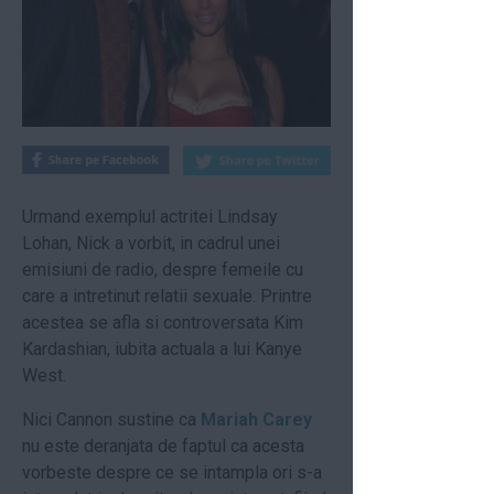
Urmand exemplul actritei Lindsay
Lohan, Nick a vorbit, in cadrul unei
emisiuni de radio, despre femeile cu
care a intretinut relatii sexuale. Printre
acestea se afla si controversata Kim
Kardashian, iubita actuala a lui Kanye
West.
Nici Cannon sustine ca
Mariah Carey
nu este deranjata de faptul ca acesta
vorbeste despre ce se intampla ori s-a