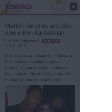
Mariah Carey nu are idee
cine e Kim Kardashian
De
Diana Stilpeanu
în
MONDEN
4 apr 2014
In urma cu o saptamana, Nick Cannon a
facut cateva dezvaluiri legate de
femeile care au trecut prin patul sau -
Iata ce spune Mariah Carey despre Kim
Kardashian, una dintre acestea!