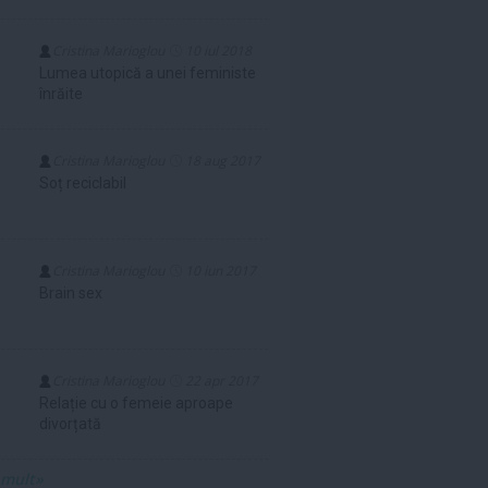
Cristina Marioglou
10 iul 2018
Lumea utopică a unei feministe
înrăite
Cristina Marioglou
18 aug 2017
Soț reciclabil
Cristina Marioglou
10 iun 2017
Brain sex
Cristina Marioglou
22 apr 2017
Relație cu o femeie aproape
divorțată
 mult»