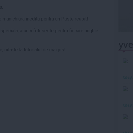
a.
 o manichiura inedita pentru un Paste reusit!
 speciala, atunci foloseste pentru fiecare unghie
yve
 uita-te la tutorialul de mai jos!
Citeş
Citeş