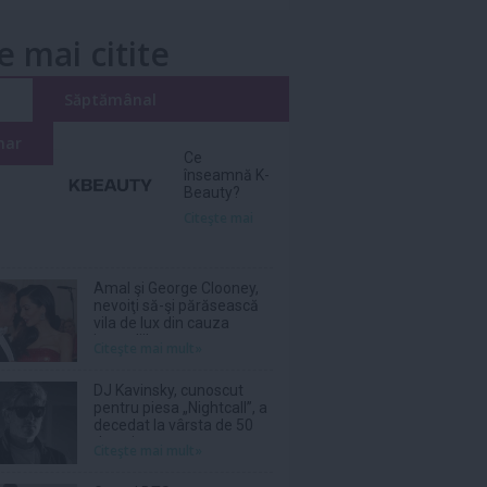
e mai citite
i
Săptămânal
nar
Ce
înseamnă K-
Beauty?
Citeşte mai
Amal şi George Clooney,
nevoiţi să-şi părăsească
vila de lux din cauza
incendiilor
Citeşte mai mult»
DJ Kavinsky, cunoscut
pentru piesa „Nightcall”, a
decedat la vârsta de 50
de ani
Citeşte mai mult»