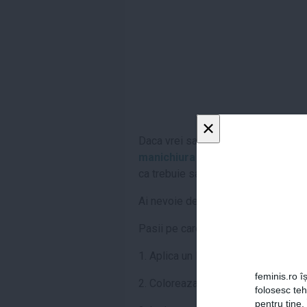
×
Daca vrei sa ai niste unghii cu aspe
manichiura cu sare
. Da, stiu ca 
ca trebuie sa incerci.
Ai nevoie de: lac protector, una sau
Pasii pe care trebuie sa ii urmezi s
1. Aplica un lac protector pe unghiile
feminis.ro îș
2. Coloreaza-ti unghiile cu oja prefe
folosesc te
pentru tine.