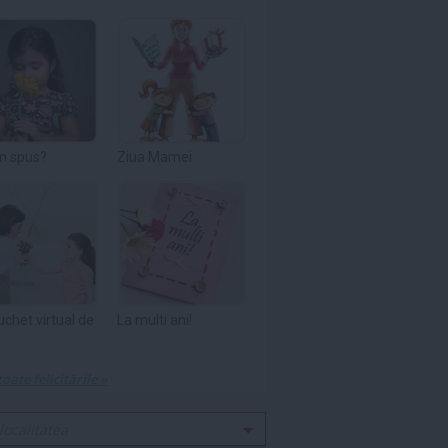
m spus?
Ziua Mamei
uchet virtual de
La multi ani!
toate felicitările »