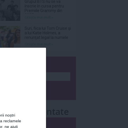
Grupul BTS nu se va
înscrie în cursa pentru
Premiile Grammy din
2027
Citeşte mai mult»
Suri, fiica lui Tom Cruise şi
a lui Katie Holmes, a
renunţat legal la numele
tatălui ei
Citeşte mai mult»
wsletter
e mai comentate
rii noștri
za reclamele
i
Săptămânal
r, ne ajuți