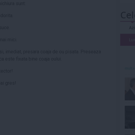
ichiura sunt:
Cel
dorita.
suce.
Az
mai mici.
Lu
 si, imediat, presara coaja de ou pisata. Preseaza
a este fixata bine coaja oului.
mult»
tector!
dai gres!