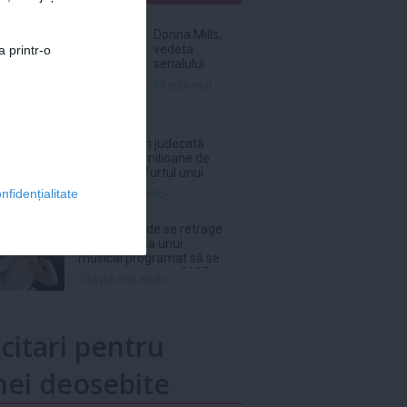
nar
Donna Mills,
vedeta
a printr-o
serialului
„Knots
Citeşte mai
Landing”, și-
a făcut cont
pe un site de
adulți la
Netflix, dat în judecată
vârsta de 85
pentru 105 milioane de
de ani
dolari după furtul unui
thriller de război cu
Citeşte mai mult»
nfidențialitate
Nicolas Cage
Ariana Grande se retrage
din distribuția unui
musical programat să se
joace la Londra în 2027
Citeşte mai mult»
icitari pentru
ei deosebite