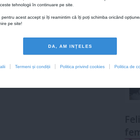
ca pe fiecare unghie sare de masa, presarand din
ceste tehnologii în continuare pe site.
Lu
 pe unghiile tale si apoi indeparteaza cu grija
iilor.
 pentru acest accept și îți reamintim că îți poți schimba oricând opțiune
ire pe site!
care sa nu permita dezintegrarea manichiurii, fixand
mult»
DA, AM INȚELES
 arata manichiura cu sare, dar si cat de simplu se
ul de mai jos!
lii
Termeni și condiții
Politica privind cookies
Politica de co
Fel
fem