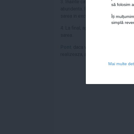
3. Inainte ca oja sa se usuce, apli
să folosim a
abundenta. Preseaza apoi usor sarea
sarea in exces, de pe marginea ungh
Îți mulțumim
simplă reven
4. La final, aplica un lac de unghii 
sarea.
Pont
: daca vrei sa vezi cat de bine
realizeaza, atunci uita-te la tutorial
Mai multe deta