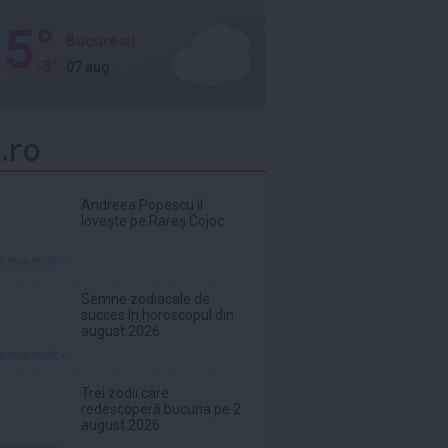
5°
Bucuresti
-3°
07 aug
.ro
Andreea Popescu îl
lovește pe Rareș Cojoc
te mai mult»
Semne zodiacale de
succes în horoscopul din
august 2026
te mai mult»
Trei zodii care
redescoperă bucuria pe 2
august 2026