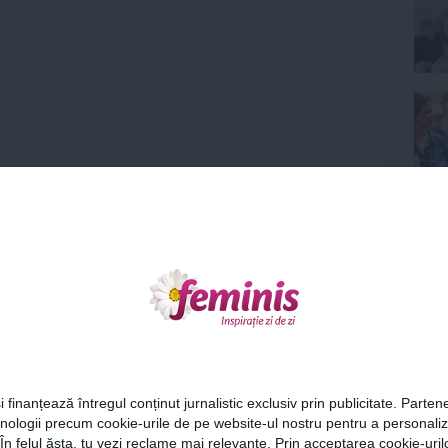
ct pufos in ziua de Paste, atunci apeleaza la
Ne
suna extrem de ciudat, insa efectul este “WOW”, asa
 mai multe oje colorate, sare.
unt acestia:
 tale.
Cel
i finanțează întregul conținut jurnalistic exclusiv prin publicitate. Partene
rata, ori cu mai multe oje, in functie de preferinte.
hnologii precum cookie-urile de pe website-ul nostru pentru a personali
Az
 În felul ăsta, tu vezi reclame mai relevante. Prin acceptarea cookie-urilo