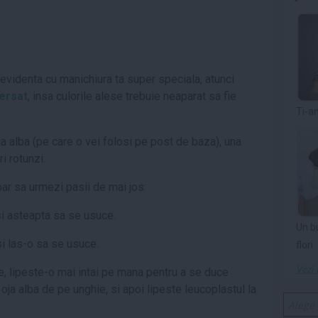
in evidenta cu manichiura ta super speciala, atunci
ersat
, insa culorile alese trebuie neaparat sa fie
Ti-a
 oja alba (pe care o vei folosi pe post de baza), una
i rotunzi.
oar sa urmezi pasii de mai jos:
si asteapta sa se usuce.
Un b
si las-o sa se usuce.
flori
Vezi 
re, lipeste-o mai intai pe mana pentru a se duce
a oja alba de pe unghie, si apoi lipeste leucoplastul la