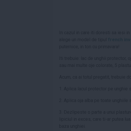
In cazul in care iti doresti sa iesi 
alege un model de tipul
french inv
puternice, in ton cu primavara!
Iti trebuie: lac de unghii protector,
sau mai multe oje colorate, 5 plastur
Acum, ca ai totul pregatit, trebuie d
1. Aplica lacul protector pe unghie 
2. Aplica oja alba pe toate unghiile 
3. Dezlipeste o parte a unui plastu
lipiciul in exces, care ti-ar putea lu
baza unghiei.