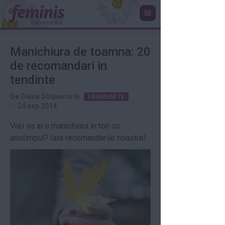
Manichiura de toamna: 20
de recomandari in
tendinte
De
Diana Stilpeanu
în
FRUMUSETE
24 sep 2014
Vrei sa ai o manichiura in ton cu
anotimpul? Iata recomandarile noastre!