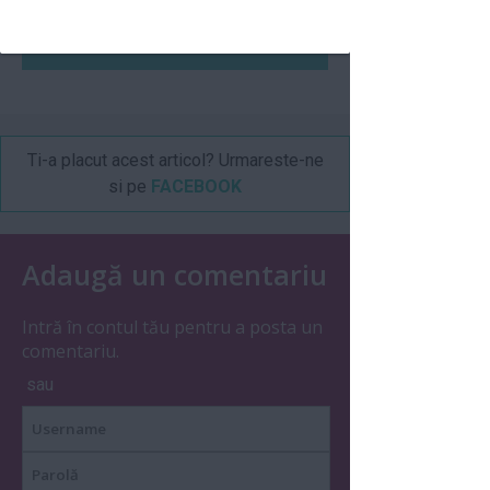
Articolul următor
Ti-a placut acest articol? Urmareste-ne
si pe
FACEBOOK
Adaugă un comentariu
Intră în contul tău pentru a posta un
comentariu.
sau