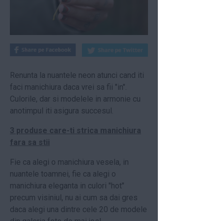
Renunta la nuantele neon atunci cand iti
faci manichiura daca vrei sa fii "in".
Culorile, dar si modelele in armonie cu
anotimpul iti asigura succesul.
3 produse care-ti strica manichiura
fara sa stii
Fie ca alegi o manichiura vesela, in
nuantele toamnei, fie ca alegi o
manichiura eleganta in culori "hot"
precum visiniul, nu ai cum sa dai gres
daca alegi una dintre cele 20 de modele