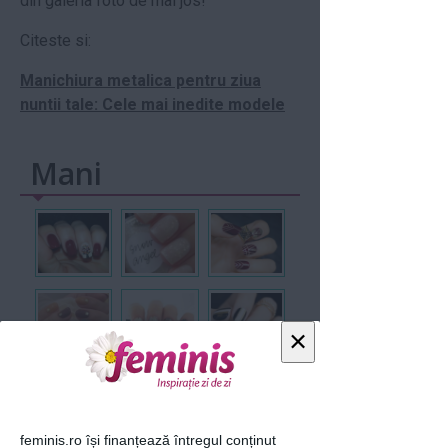
din galeria foto de mai jos!
Citeste si:
Manichiura metalica pentru ziua
nuntii tale: Cele mai inedite modele
Mani
×
feminis.ro își finanțează întregul conținut