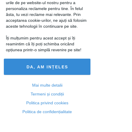
urile de pe website-ul nostru pentru a
Jazzy Nights @ Energiea
personaliza reclamele pentru tine. În felul
ăsta, tu vezi reclame mai relevante. Prin
Ce spui de un concert Jazzapella? Cine
acceptarea cookie-urilor, ne ajuți să folosim
sunt ei? Un grup vocal cum n-ati mai
aceste tehnologii în continuare pe site.
auzit in Romania!
Îți mulțumim pentru acest accept și îți
reamintim că îți poți schimba oricând
Improvizati.ro @ Godot Cafe Teatru
opțiunea printr-o simplă revenire pe site!
Cei de la Improvizati.ro te invita la un
spectacol inedit, de fiecare data altfel!
DA, AM INȚELES
loading...
Mai multe detalii
Termeni și condiții
Politica privind cookies
Articolul următor
Politica de confidențialitate