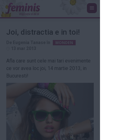
Joi, distractia e in toi!
De
Eugenia Tanase
în
MONDEN
13 mar 2013
Afla care sunt cele mai tari evenimente
ce vor avea loc joi, 14 martie 2013, in
Bucuresti!