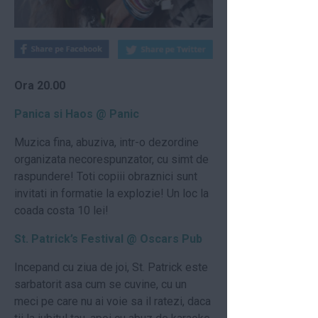
Ora 20.00
Panica si Haos @ Panic
Muzica fina, abuziva, intr-o dezordine
organizata necorespunzator, cu simt de
raspundere! Toti copiii obraznici sunt
invitati in formatie la explozie! Un loc la
coada costa 10 lei!
St. Patrick’s Festival @ Oscars Pub
Incepand cu ziua de joi, St. Patrick este
sarbatorit asa cum se cuvine, cu un
meci pe care nu ai voie sa il ratezi, daca