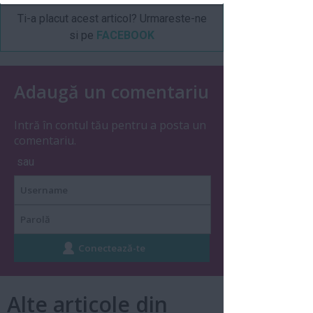
Ti-a placut acest articol? Urmareste-ne
si pe
FACEBOOK
Adaugă un comentariu
Intră în contul tău pentru a posta un
comentariu.
sau
Alte articole din