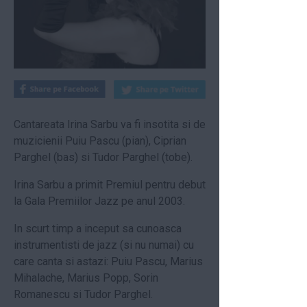
Cantareata Irina Sarbu va fi insotita si de
muzicienii Puiu Pascu (pian), Ciprian
Parghel (bas) si Tudor Parghel (tobe).
Irina Sarbu a primit Premiul pentru debut
la Gala Premiilor Jazz pe anul 2003.
In scurt timp a inceput sa cunoasca
instrumentisti de jazz (si nu numai) cu
care canta si astazi: Puiu Pascu, Marius
Mihalache, Marius Popp, Sorin
Romanescu si Tudor Parghel.