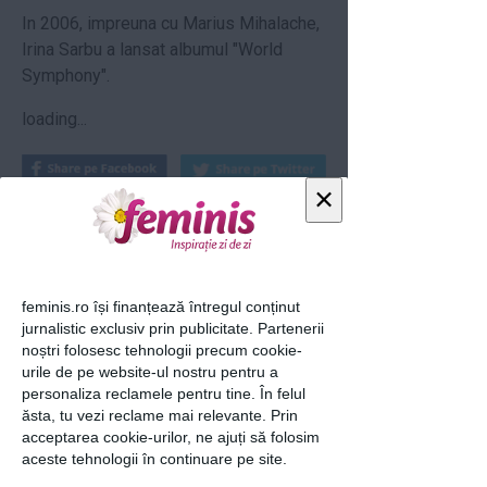
In 2006, impreuna cu Marius Mihalache,
Irina Sarbu a lansat albumul "World
Symphony".
loading...
×
Articolul următor
feminis.ro își finanțează întregul conținut
jurnalistic exclusiv prin publicitate. Partenerii
noștri folosesc tehnologii precum cookie-
Ti-a placut acest articol? Urmareste-ne
urile de pe website-ul nostru pentru a
si pe
FACEBOOK
personaliza reclamele pentru tine. În felul
ăsta, tu vezi reclame mai relevante. Prin
acceptarea cookie-urilor, ne ajuți să folosim
Articole similare
aceste tehnologii în continuare pe site.