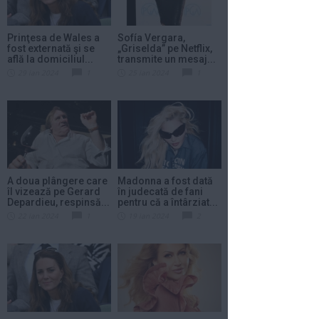
Prinţesa de Wales a
Sofía Vergara,
fost externată şi se
„Griselda” pe Netflix,
află la domiciliul...
transmite un mesaj...
29 ian 2024
1
25 ian 2024
1
A doua plângere care
Madonna a fost dată
îl vizează pe Gerard
în judecată de fani
Depardieu, respinsă...
pentru că a întârziat...
22 ian 2024
1
19 ian 2024
2