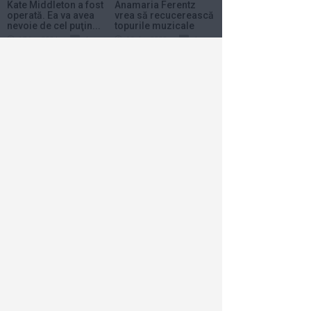
Kate Middleton a fost
Anamaria Ferentz
operată. Ea va avea
vrea să recucerească
nevoie de cel puţin...
topurile muzicale
din...
17 ian 2024
1
18 dec 2023
1
Care a fost cauza
morții actorului
Andre Braugher
15 dec 2023
1
Horoscop
Azi
Săptămânal
2026