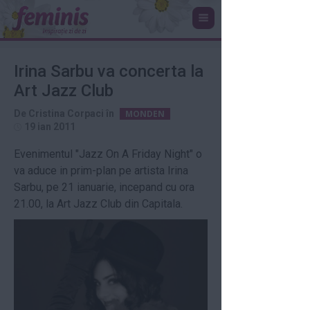
Irina Sarbu va concerta la
Art Jazz Club
De
Cristina Corpaci
în
MONDEN
19 ian 2011
Evenimentul "Jazz On A Friday Night" o
va aduce in prim-plan pe artista Irina
Sarbu, pe 21 ianuarie, incepand cu ora
21.00, la Art Jazz Club din Capitala.