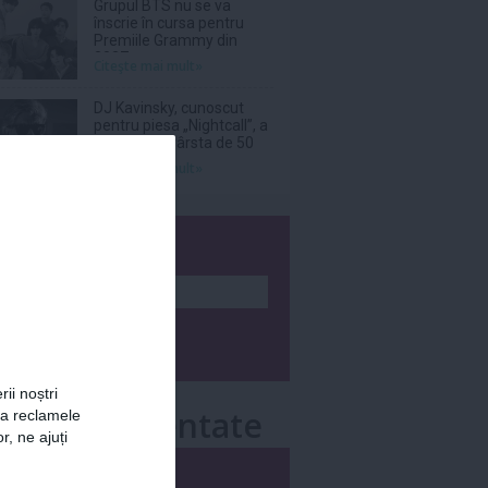
Grupul BTS nu se va
înscrie în cursa pentru
Premiile Grammy din
2027
Citeşte mai mult»
DJ Kavinsky, cunoscut
pentru piesa „Nightcall”, a
decedat la vârsta de 50
de ani
Citeşte mai mult»
wsletter
rii noștri
e mai comentate
za reclamele
r, ne ajuți
i
Săptămânal