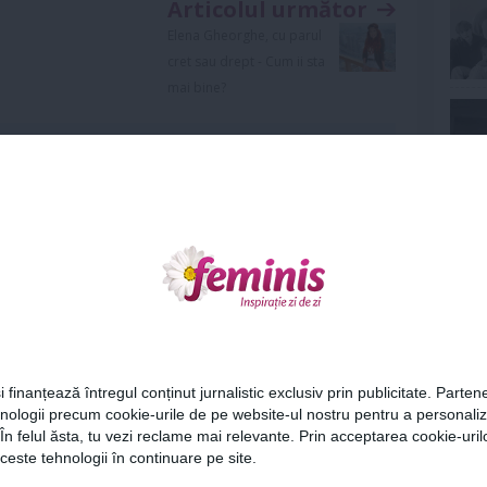
Articolul următor
Elena Gheorghe, cu parul
cret sau drept - Cum ii sta
mai bine?
Ne
Urmareste-ne si pe
FACEBOOK
i finanțează întregul conținut jurnalistic exclusiv prin publicitate. Partene
Cel
ariu
hnologii precum cookie-urile de pe website-ul nostru pentru a personali
0
 În felul ăsta, tu vezi reclame mai relevante. Prin acceptarea cookie-urilo
ceste tehnologii în continuare pe site.
Az
ază-te
pentru a posta un comentariu.