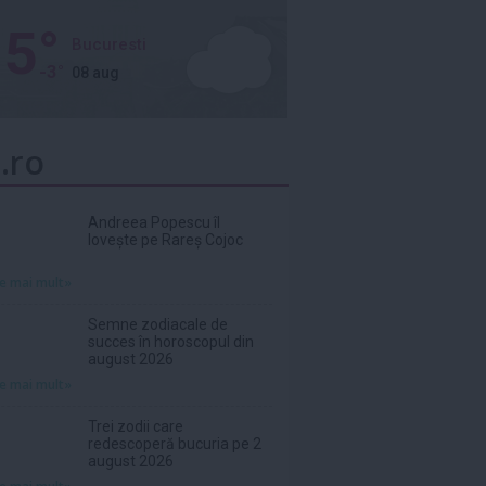
5°
Bucuresti
-3°
08 aug
.ro
Andreea Popescu îl
lovește pe Rareș Cojoc
te mai mult»
Semne zodiacale de
succes în horoscopul din
august 2026
te mai mult»
Trei zodii care
redescoperă bucuria pe 2
august 2026