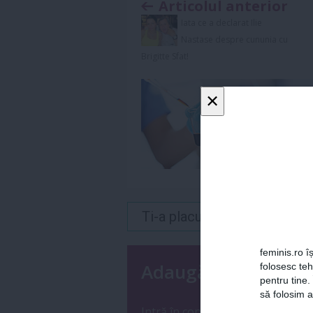
Articolul anterior
Iata ce a declarat Ilie
Nastase despre cununia cu
Brigitte Sfat!
×
Ti-a placut acest articol? 
feminis.ro îș
Adaugă un coment
folosesc te
pentru tine.
să folosim a
Intră în
contul tău
sau
înregistre