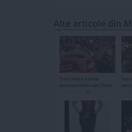
Alte articole din
Travis Kelce a urmat
Oana
exemplul iubitei sale, Taylor
emoți
Swift, şi a...
Day: 
19 feb 2024
0
14 f