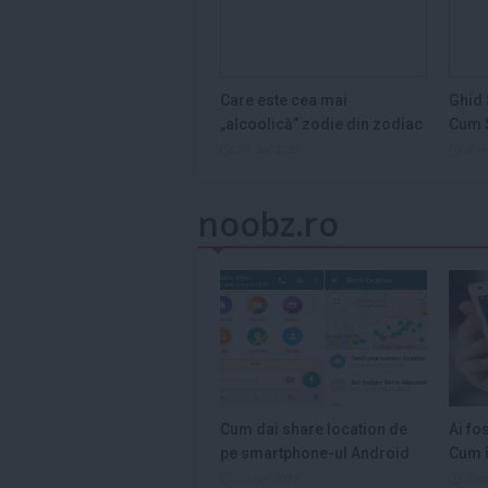
Care este cea mai
Ghid 
„alcoolică” zodie din zodiac
Cum S
și de ce...
Legum
29 dec 2025
3 s
noobz.ro
Cum dai share location de
Ai fo
pe smartphone-ul Android
Cum î
21 ian 2017
2 m