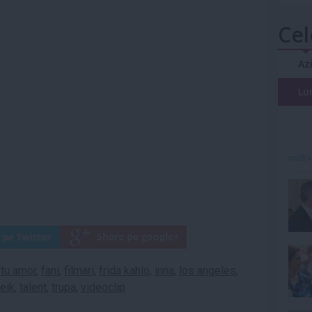
Cel
Az
Lu
mult»
tu amor
,
fani
,
filmari
,
frida kahlo
,
inna
,
los angeles
,
reik
,
talent
,
trupa
,
videoclip