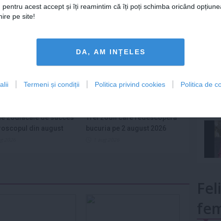
 pentru acest accept și îți reamintim că îți poți schimba oricând opțiune
Lu
ire pe site!
DA, AM INȚELES
mult»
lii
Termeni și condiții
Politica privind cookies
Politica de co
e zodiacale de succes
Trei zodii care redescoperă
roscopul din august
bucuria pe 2 august 2026
ug 2026
1 aug 2026
Fel
fem