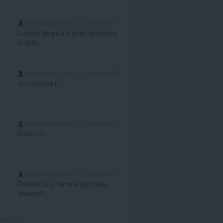
Cristina Marioglou
10 iul 2018
Lumea utopică a unei feministe
înrăite
Cristina Marioglou
18 aug 2017
Soț reciclabil
Cristina Marioglou
10 iun 2017
Brain sex
Cristina Marioglou
22 apr 2017
Relație cu o femeie aproape
divorțată
 mult»