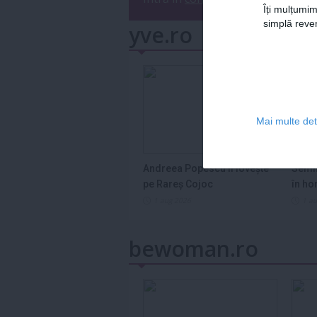
Îți mulțumim
simplă reven
yve.ro
Mai multe deta
Andreea Popescu îl lovește
Semn
pe Rareș Cojoc
în ho
2026
1 aug 2026
1 a
bewoman.ro