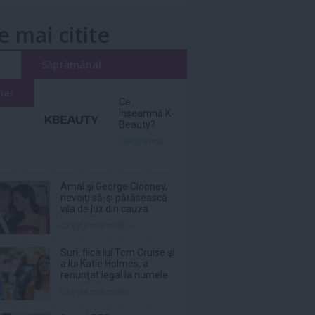
e mai citite
i
Săptămânal
nar
Ce
înseamnă K-
Beauty?
Citeşte mai
Amal şi George Clooney,
nevoiţi să-şi părăsească
vila de lux din cauza
incendiilor
Citeşte mai mult»
Suri, fiica lui Tom Cruise şi
a lui Katie Holmes, a
renunţat legal la numele
tatălui ei
Citeşte mai mult»