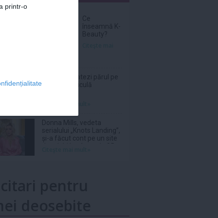
a printr-o
nar
Ce
înseamnă K-
Beauty?
Citeşte mai
Cum îți hidratezi părul pe
nfidențialitate
timp de caniculă
Citeşte mai mult»
Donna Mills, vedeta
serialului „Knots Landing”,
și-a făcut cont pe un site
de adulți la vârsta de 85
Citeşte mai mult»
de ani
icitari pentru
ei deosebite