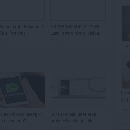
Sezonier de Tratament:
HOROSCOP AUGUST 2025:
ă-ți Protejezi
Luna în care îți arzi pielea,
ele din...
nervii și...
ep 2025
9 iun 2025
Ti-a
Un b
flori
Vezi 
st blocat pe WhatsApp?
Cum spionezi un telefon
ți dai seama?
mobil – 5 aplicații utile
ar 2016
6 aug 2015