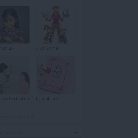
m spus?
Ziua Mamei
uchet virtual de
La multi ani!
toate felicitările »