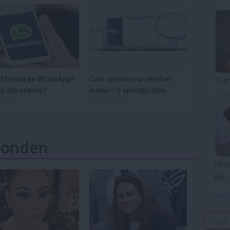
st blocat pe WhatsApp?
Cum spionezi un telefon
Ti-a
ți dai seama?
mobil – 5 aplicații utile
ar 2016
6 aug 2015
 Monden
Un b
flori
Vezi 