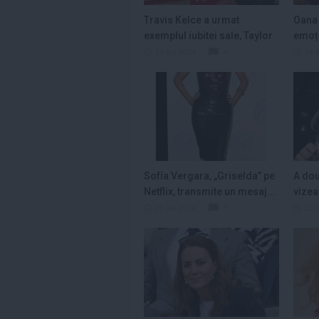
Travis Kelce a urmat
Oana
exemplul iubitei sale, Taylor
emoți
Swift, şi a...
Day: 
19 feb 2024
0
14 f
Sofía Vergara, „Griselda” pe
A dou
Netflix, transmite un mesaj...
vizea
Depar
25 ian 2024
1
22 i