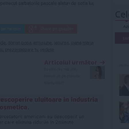
etrecut sarbatorile pascale alaturi de sotia lui,
Cel
Az
Lu
ode
,
dorian popa
,
emisiune
,
iepuras
,
ioana maria
cu
,
prezentatoare tv
,
vedete
Articolul următor
mult»
Ea este cea mai sexy
femeie de pe planeta:
Merita titlul?