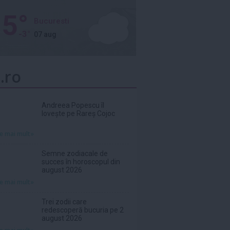
5°
Bucuresti
-3°
07 aug
.ro
Andreea Popescu îl
lovește pe Rareș Cojoc
te mai mult»
Semne zodiacale de
succes în horoscopul din
august 2026
te mai mult»
Trei zodii care
redescoperă bucuria pe 2
august 2026