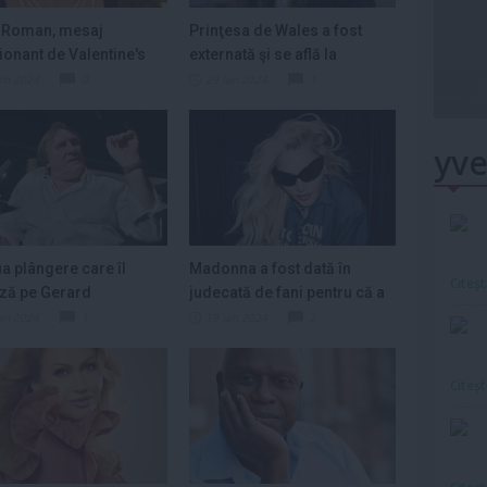
 Roman, mesaj
Prinţesa de Wales a fost
onant de Valentine's
externată şi se află la
„Sărbătoresc...
domiciliul...
eb 2024
0
29 ian 2024
1
yve
a plângere care îl
Madonna a fost dată în
Citeş
ză pe Gerard
judecată de fani pentru că a
dieu, respinsă...
întârziat...
an 2024
1
19 ian 2024
2
Citeş