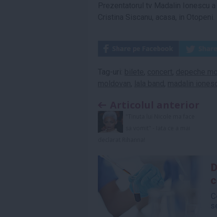
Prezentatorul tv Madalin Ionescu a p
Cristina Siscanu, acasa, in Otopeni.
Tag-uri:
bilete
,
concert
,
depeche m
moldovan
,
lala band
,
madalin iones
Articolul anterior
"Tinuta lui Nicole ma face
sa vomit" - Iata ce a mai
declarat Rihanna!