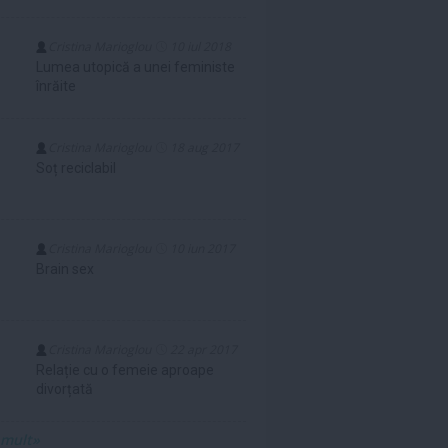
Cristina Marioglou
10 iul 2018
Lumea utopică a unei feministe
înrăite
Cristina Marioglou
18 aug 2017
Soț reciclabil
Cristina Marioglou
10 iun 2017
Brain sex
Cristina Marioglou
22 apr 2017
Relație cu o femeie aproape
divorțată
 mult»