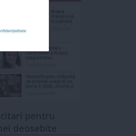
nar
Ariana
Grande îi dă
în judecată
pe hackerii
Citeşte mai
nfidențialitate
care ar fi
vândut
online
melodii şi
Prințesa Isabella a
fotografii
Danemarcei a început
nelansate
stagiul militar
Citeşte mai mult»
Saveta Bogdan, indignată
de prețurile uriașe de pe
litoral, în 2026: „Scump și
prost!”
Citeşte mai mult»
icitari pentru
ei deosebite