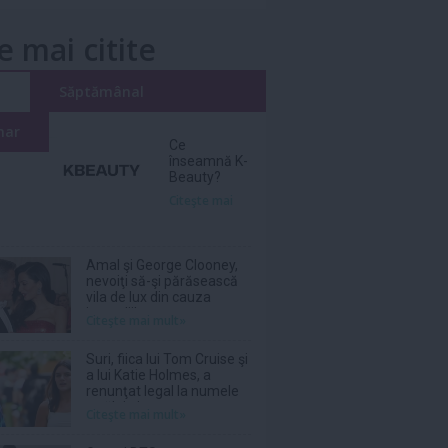
e mai citite
i
Săptămânal
nar
Ce
înseamnă K-
Beauty?
Citeşte mai
Amal şi George Clooney,
nevoiţi să-şi părăsească
vila de lux din cauza
incendiilor
Citeşte mai mult»
Suri, fiica lui Tom Cruise şi
a lui Katie Holmes, a
renunţat legal la numele
tatălui ei
Citeşte mai mult»