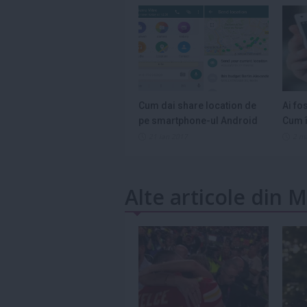
Cum dai share location de
Ai fo
pe smartphone-ul Android
Cum î
21 ian 2017
2 m
Alte articole din