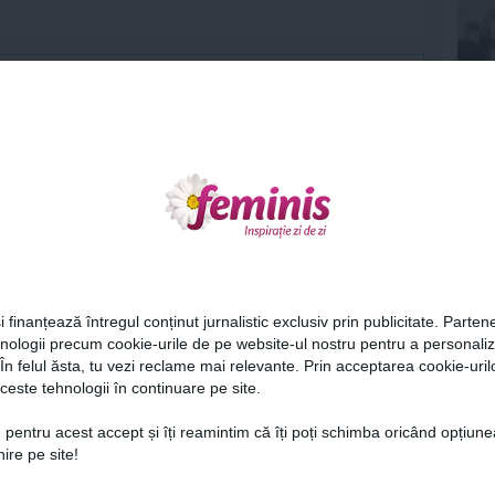
Urmareste-ne si pe
FACEBOOK
ariu
0
ază-te
pentru a posta un comentariu.
Ne
i finanțează întregul conținut jurnalistic exclusiv prin publicitate. Partene
hnologii precum cookie-urile de pe website-ul nostru pentru a personali
 În felul ăsta, tu vezi reclame mai relevante. Prin acceptarea cookie-urilo
ceste tehnologii în continuare pe site.
Cel
 pentru acest accept și îți reamintim că îți poți schimba oricând opțiune
ire pe site!
Az
e zodiacale de succes
Trei zodii care redescoperă