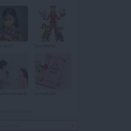
m spus?
Ziua Mamei
uchet virtual de
La multi ani!
toate felicitările »