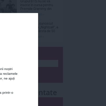
Grupul BTS nu se va
înscrie în cursa pentru
Premiile Grammy din
2027
Citeşte mai mult»
DJ Kavinsky, cunoscut
pentru piesa „Nightcall”, a
decedat la vârsta de 50
de ani
Citeşte mai mult»
wsletter
rii noștri
za reclamele
r, ne ajuți
e mai comentate
a printr-o
i
Săptămânal