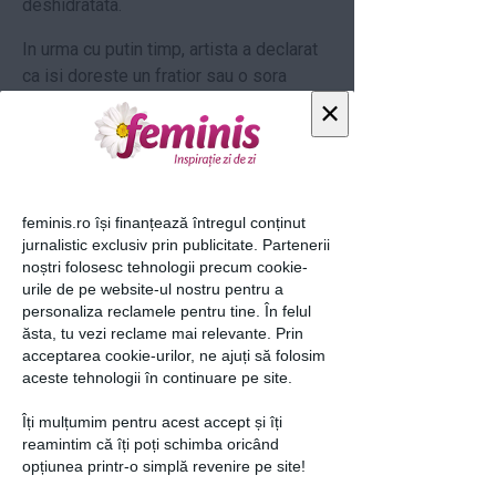
deshidratata.
In urma cu putin timp, artista a declarat
ca isi doreste un fratior sau o sora
pentru fiica ei in varsta de un an si
×
jumatate, Blue Ivy.
loading...
feminis.ro își finanțează întregul conținut
jurnalistic exclusiv prin publicitate. Partenerii
noștri folosesc tehnologii precum cookie-
Articolul următor
urile de pe website-ul nostru pentru a
personaliza reclamele pentru tine. În felul
ăsta, tu vezi reclame mai relevante. Prin
acceptarea cookie-urilor, ne ajuți să folosim
aceste tehnologii în continuare pe site.
Ti-a placut acest articol? Urmareste-ne
Îți mulțumim pentru acest accept și îți
si pe
FACEBOOK
reamintim că îți poți schimba oricând
opțiunea printr-o simplă revenire pe site!