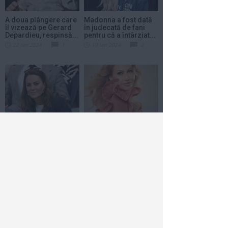
A doua plângere care
Madonna a fost dată
îl vizează pe Gerard
în judecată de fani
Depardieu, respinsă...
pentru că a întârziat...
22 ian 2024
1
19 ian 2024
2
Kate Middleton a fost
Anamaria Ferentz
operată. Ea va avea
vrea să recucerească
nevoie de cel puţin...
topurile muzicale
din...
17 ian 2024
1
18 dec 2023
1
Care a fost cauza