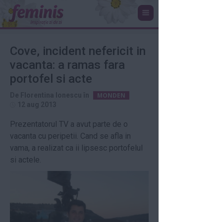
Cove, incident nefericit in
vacanta: a ramas fara
portofel si acte
De
Florentina Ionescu
în
MONDEN
12 aug 2013
Prezentatorul TV a avut parte de o
vacanta cu peripetii. Cand se afla in
vama, a realizat ca ii lipsesc portofelul
si actele.