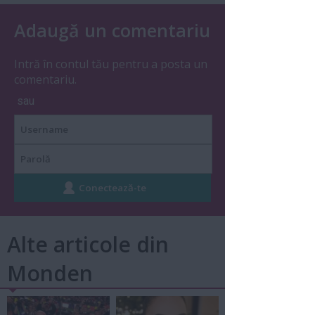
Adaugă un comentariu
Intră în contul tău pentru a posta un
comentariu.
sau
Alte articole din
Monden