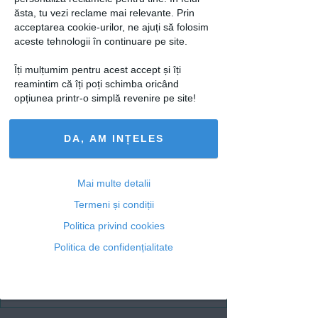
a facut aceasta afirmatie!
ăsta, tu vezi reclame mai relevante. Prin
acceptarea cookie-urilor, ne ajuți să folosim
Fosta sotie a lui Cove: "Aveam
aceste tehnologii în continuare pe site.
copilul in brate si mi-a dat un pumn in
cap"
Îți mulțumim pentru acest accept și îți
reamintim că îți poți schimba oricând
Sursa foto: Kanal D
opțiunea printr-o simplă revenire pe site!
loading...
DA, AM INȚELES
Mai multe detalii
Articolul următor
Termeni și condiții
Politica privind cookies
Politica de confidențialitate
Ti-a placut acest articol? Urmareste-ne
si pe
FACEBOOK