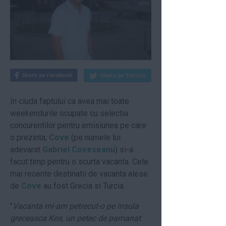
In ciuda faptului ca avea mai toate
weekendurile ocupate cu selectia
concurentilor pentru emisiunea pe care
o prezinta,
Cove
(pe numele lui
adevarat
Gabriel Coveseanu
) si-a
facut timp pentru o scurta vacanta. Cele
mai recente destinatii de vacanta alese
de
Cove
au fost Grecia si Turcia.
"
Vacanta mi-am petrecut-o pe insula
greceasca Kos, un petec de pamanat