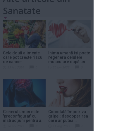
Sanatate
Cele două alimente
Inima umană își poate
care pot crește riscul
regenera celulele
de cancer
musculare după un
atac...
23 feb 2026
0
20 ian 2026
0
Creierul uman este
Ciocolată împotriva
'preconfigurat' cu
gripei: descoperirea
instrucțiuni pentru a...
care ar putea...
26 noi 2025
0
11 aug 2025
0