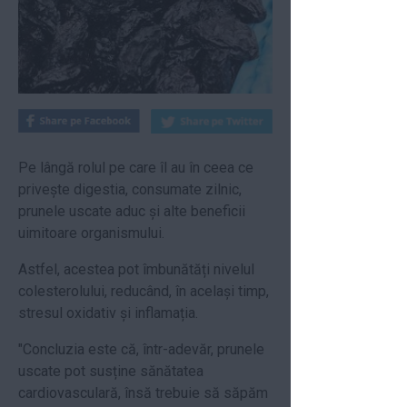
Pe lângă rolul pe care îl au în ceea ce
privește digestia, consumate zilnic,
prunele uscate aduc și alte beneficii
uimitoare organismului.
Astfel, acestea pot îmbunătăți nivelul
colesterolului, reducând, în același timp,
stresul oxidativ și inflamația.
"Concluzia este că, într-adevăr, prunele
uscate pot susține sănătatea
cardiovasculară, însă trebuie să săpăm