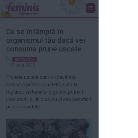
Ce se întâmplă în
organismul tău dacă vei
consuma prune uscate
În
SANATATE
23 aug 2023
Prunele uscate sunt o adevărată
comoară pentru sănătate, ajută la
reglarea sistemului digestiv, potrivit
unor studii și, în plus, au și alte beneficii
pentru sănătate.