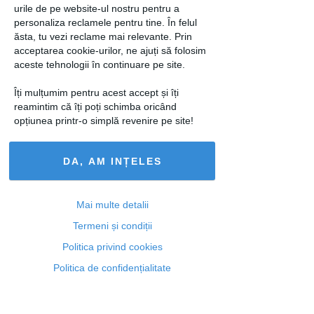
urile de pe website-ul nostru pentru a
De asemenea, prunele uscate nu conţin
personaliza reclamele pentru tine. În felul
grăsimi saturate, responsabile pentru
ăsta, tu vezi reclame mai relevante. Prin
riscul atacului de cord, prin creşterea
acceptarea cookie-urilor, ne ajuți să folosim
colesterolului.
aceste tehnologii în continuare pe site.
Fiind foarte bogate în fibre, prunele
Îți mulțumim pentru acest accept și îți
uscate sunt eficiente pentru tratarea
reamintim că îți poți schimba oricând
opțiunea printr-o simplă revenire pe site!
constipației, fiind un remediu natural și
eficient pentru tratarea problemelor
digestive, potrivit adevarul.ro.
DA, AM INȚELES
loading...
Mai multe detalii
Termeni și condiții
Politica privind cookies
Articolul următor
Politica de confidențialitate