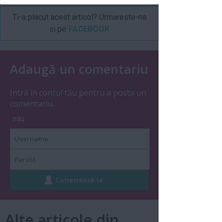
Ti-a placut acest articol? Urmareste-ne
si pe
FACEBOOK
Adaugă un comentariu
Intră în contul tău pentru a posta un
comentariu.
sau
Alte articole din