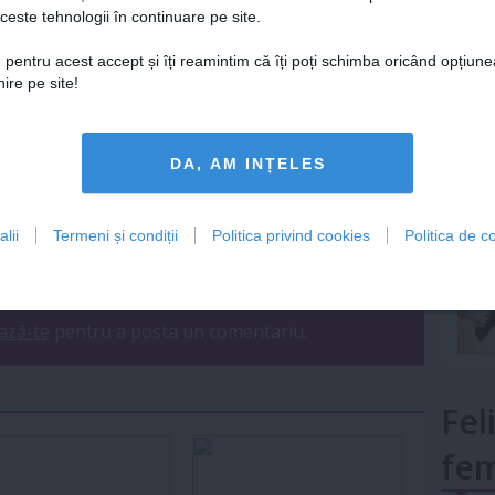
ceste tehnologii în continuare pe site.
Lu
 pentru acest accept și îți reamintim că îți poți schimba oricând opțiune
ire pe site!
STYLE
bări de proporții la
mult»
iile Grammy
DA, AM INȚELES
lii
Termeni și condiții
Politica privind cookies
Politica de co
ariu
0
ază-te
pentru a posta un comentariu.
Fel
fem