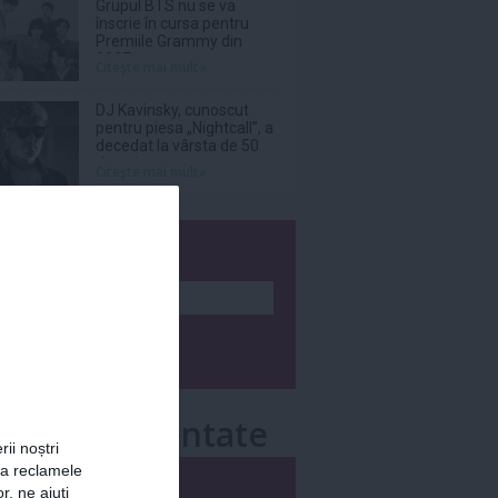
Grupul BTS nu se va
înscrie în cursa pentru
Premiile Grammy din
2027
Citeşte mai mult»
DJ Kavinsky, cunoscut
pentru piesa „Nightcall”, a
decedat la vârsta de 50
de ani
Citeşte mai mult»
wsletter
e mai comentate
rii noștri
za reclamele
i
Săptămânal
r, ne ajuți