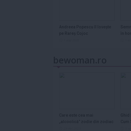
Andreea Popescu îl lovește
Semn
pe Rareș Cojoc
în ho
2026
1 aug 2026
1 a
bewoman.ro
Care este cea mai
Ghid 
„alcoolică” zodie din zodiac
Cum S
și de ce...
Legum
29 dec 2025
3 s