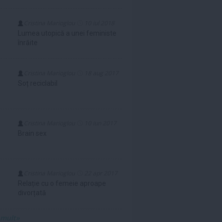
Cristina Marioglou
10 iul 2018
Lumea utopică a unei feministe
înrăite
Cristina Marioglou
18 aug 2017
Soț reciclabil
Cristina Marioglou
10 iun 2017
Brain sex
Cristina Marioglou
22 apr 2017
Relație cu o femeie aproape
divorțată
 mult»