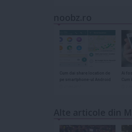
noobz.ro
Cum dai share location de
Ai fo
pe smartphone-ul Android
Cum î
21 ian 2017
2 m
Alte articole din