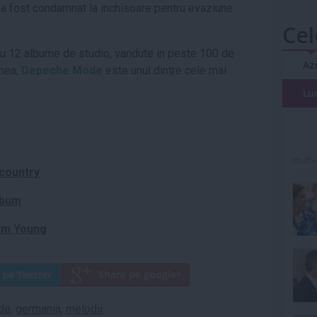
l a fost condamnat la inchisoare pentru evaziune
Cel
 cu 12 albume de studio, vandute in peste 100 de
Az
umea,
Depeche Mode
este unul dintre cele mai
Lu
mult»
 country
lbum
olm Young
de
,
germania
,
melodii