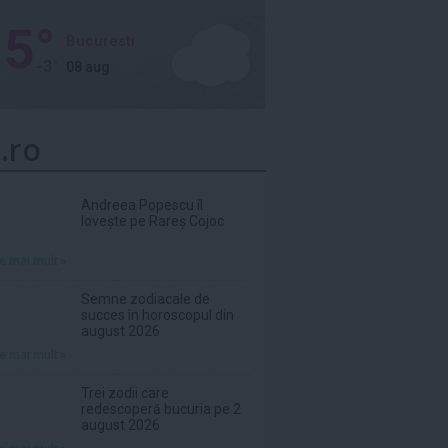
5°
Bucuresti
-3°
08 aug
.ro
Andreea Popescu îl
lovește pe Rareș Cojoc
te mai mult»
Semne zodiacale de
succes în horoscopul din
august 2026
te mai mult»
Trei zodii care
redescoperă bucuria pe 2
august 2026