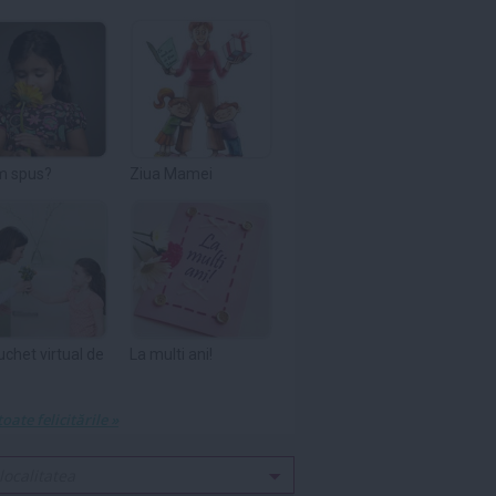
m spus?
Ziua Mamei
uchet virtual de
La multi ani!
toate felicitările »