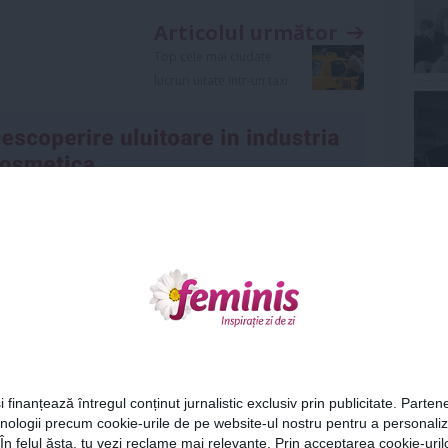
Articolul următor
Top cele mai ciudate
lucruri uitate intr-un taxi
Ne
Urmareste-ne si pe
FACEBOOK
Cel
i finanțează întregul conținut jurnalistic exclusiv prin publicitate. Partene
hnologii precum cookie-urile de pe website-ul nostru pentru a personali
Az
 În felul ăsta, tu vezi reclame mai relevante. Prin acceptarea cookie-urilo