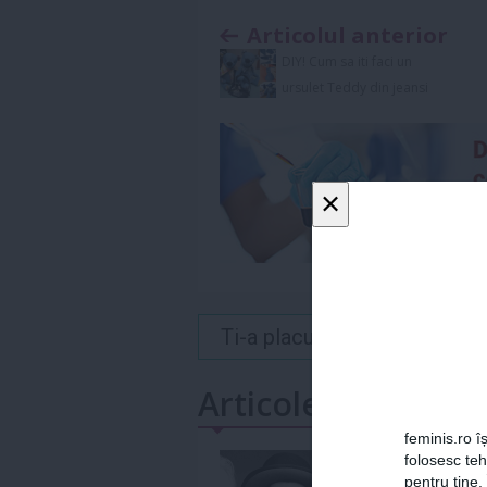
Articolul anterior
DIY! Cum sa iti faci un
ursulet Teddy din jeansi
×
Ti-a placut acest articol? 
Articole similare
feminis.ro îș
folosesc te
pentru tine.