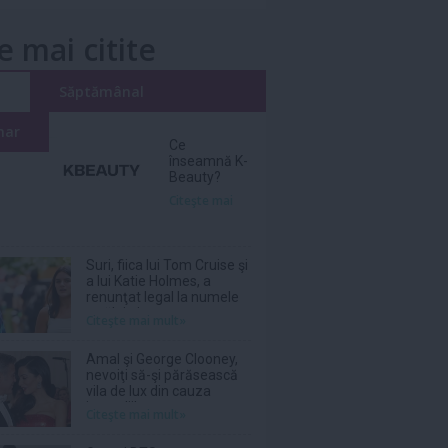
e mai citite
i
Săptămânal
nar
Ce
înseamnă K-
Beauty?
Citeşte mai
Suri, fiica lui Tom Cruise şi
a lui Katie Holmes, a
renunţat legal la numele
tatălui ei
Citeşte mai mult»
Amal şi George Clooney,
nevoiţi să-şi părăsească
vila de lux din cauza
incendiilor
Citeşte mai mult»