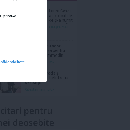
nar
Laura Cosoi
a explicat de
a printr-o
ce și-a numit
a cincea fiică
Citeşte mai
Nina. „Am
știut că i se
potrivește”
Grupul BTS nu se va
înscrie în cursa pentru
Premiile Grammy din
2027
Citeşte mai mult»
nfidențialitate
Vanessa Paradis și
Samuel Benchetrit s-au
despărțit
Citeşte mai mult»
icitari pentru
ei deosebite