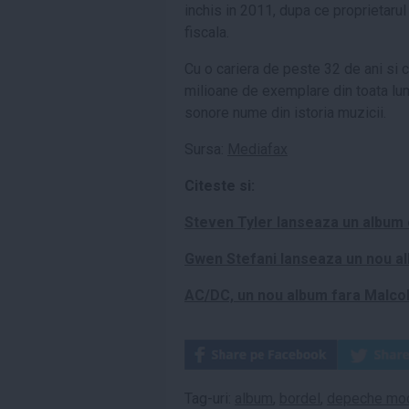
inchis in 2011, dupa ce proprietaru
fiscala.
Cu o cariera de peste 32 de ani si
milioane de exemplare din toata l
sonore nume din istoria muzicii.
Sursa:
Mediafax
Citeste si:
Steven Tyler lanseaza un album
Gwen Stefani lanseaza un nou a
AC/DC, un nou album fara Malc
Tag-uri:
album
,
bordel
,
depeche mo