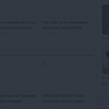
e zodiacale de succes
Trei zodii care redescoperă
roscopul din august
bucuria pe 2 august 2026
ug 2026
1 aug 2026
Ti-a
Un b
flori
Vezi 
Sezonier de Tratament:
HOROSCOP AUGUST 2025:
ă-ți Protejezi
Luna în care îți arzi pielea,
ele din...
nervii și...
ep 2025
9 iun 2025