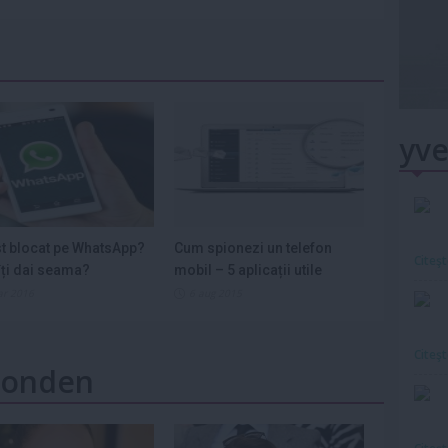
yve
st blocat pe WhatsApp?
Cum spionezi un telefon
Citeş
ți dai seama?
mobil – 5 aplicații utile
ar 2016
6 aug 2015
Citeş
 Monden