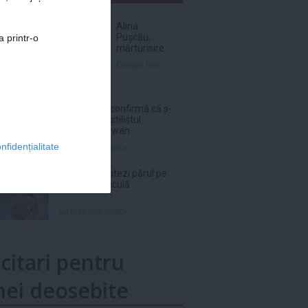
nar
Alina
Pușcău,
a printr-o
mărturisire
cutremurătoare
Citeşte mai
înainte de
operație:
„Am cancer
la sân”
Sam Smith confirmă că s-
a logodit cu stilistul
Christian Cowan
Citeşte mai mult»
nfidențialitate
Cum îți hidratezi părul pe
timp de caniculă
Citeşte mai mult»
icitari pentru
ei deosebite