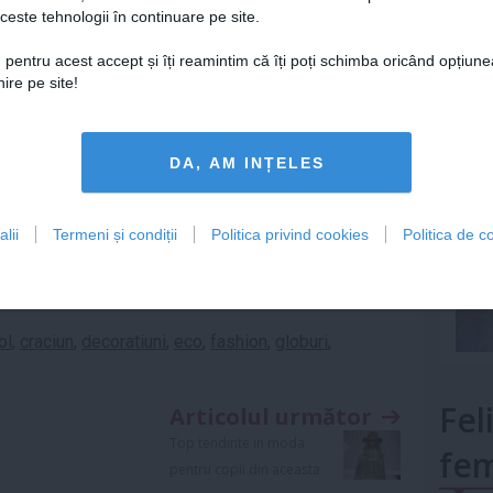
ceste tehnologii în continuare pe site.
Lu
 pentru acest accept și îți reamintim că îți poți schimba oricând opțiune
ire pe site!
mult»
DA, AM INȚELES
lii
Termeni și condiții
Politica privind cookies
Politica de co
ol
,
craciun
,
decoratiuni
,
eco
,
fashion
,
globuri
,
Fel
Articolul următor
Top tendinte in moda
fem
pentru copii din aceasta