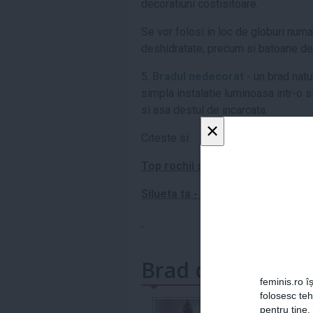
decoratiuni costisitoare.
Se vor folosi in loc de globuri numai
deshidratate, precum si batoane de
5.
Bradul nedecorat
- un brad natur
simpla instalatie luminoasa intr-o s
si asa destul de incarcata.
×
Citeste si:
Top rochii stylish pentru Sarbator
Silueta ta - Ghid de supravietuir
Brad de Craciun
feminis.ro îș
folosesc te
pentru tine.