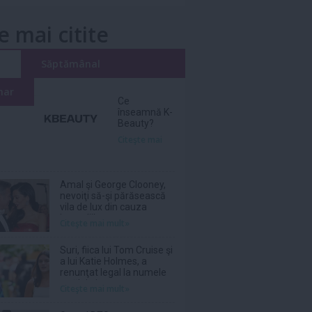
e mai citite
i
Săptămânal
nar
Ce
înseamnă K-
Beauty?
Citeşte mai
Amal şi George Clooney,
nevoiţi să-şi părăsească
vila de lux din cauza
incendiilor
Citeşte mai mult»
Suri, fiica lui Tom Cruise şi
a lui Katie Holmes, a
renunţat legal la numele
tatălui ei
Citeşte mai mult»