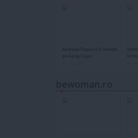
Andreea Popescu îl lovește
Semn
pe Rareș Cojoc
în ho
2026
1 aug 2026
1 a
bewoman.ro