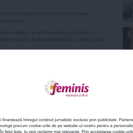
 conuri de brad, felii de portocala si lamaie
 scortisoara.
al, fara globuri si alte decoratiuni, decorat cu o
ingura culoare, va arata senzational in sufrageria ta
Ne
i intre 89 si 239 lei
e pentru Craciun
Cel
i finanțează întregul conținut jurnalistic exclusiv prin publicitate. Partene
hnologii precum cookie-urile de pe website-ul nostru pentru a personali
Az
 În felul ăsta, tu vezi reclame mai relevante. Prin acceptarea cookie-urilo