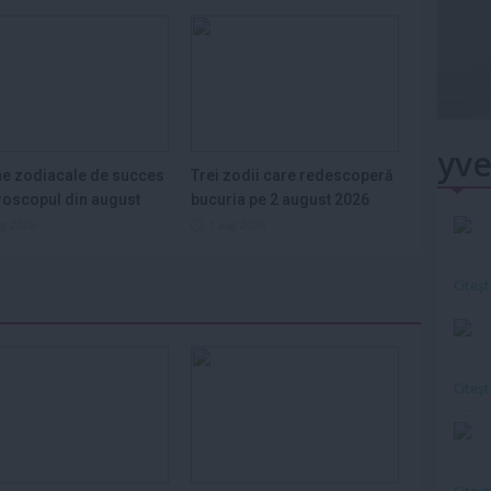
yve
e zodiacale de succes
Trei zodii care redescoperă
roscopul din august
bucuria pe 2 august 2026
ug 2026
1 aug 2026
Citeş
Citeş