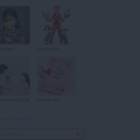
m spus?
Ziua Mamei
uchet virtual de
La multi ani!
toate felicitările »