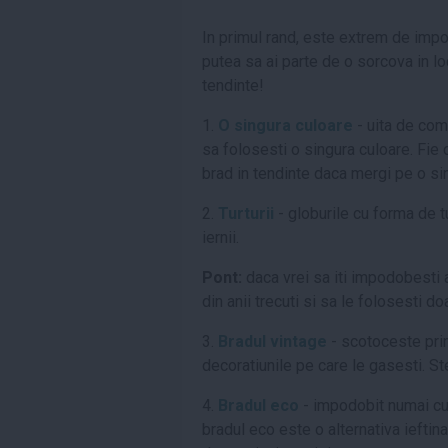
In primul rand, este extrem de impo
putea sa ai parte de o sorcova in lo
tendinte!
1.
O singura culoare
- uita de comb
sa folosesti o singura culoare. Fie c
brad in tendinte daca mergi pe o si
2.
Turturii
- globurile cu forma de t
iernii.
Pont:
daca vrei sa iti impodobesti a
din anii trecuti si sa le folosesti d
3.
Bradul vintage
- scotoceste prin 
decoratiunile pe care le gasesti. St
4.
Bradul eco
- impodobit numai cu 
bradul eco este o alternativa ieftina