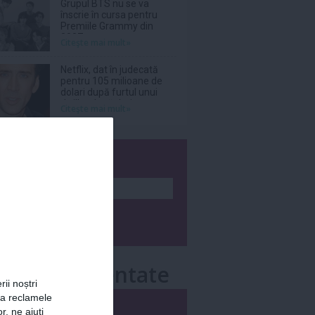
Grupul BTS nu se va
înscrie în cursa pentru
Premiile Grammy din
2027
Citeşte mai mult»
Netflix, dat în judecată
pentru 105 milioane de
dolari după furtul unui
thriller de război cu
Citeşte mai mult»
Nicolas Cage
wsletter
e mai comentate
rii noștri
za reclamele
i
Săptămânal
r, ne ajuți