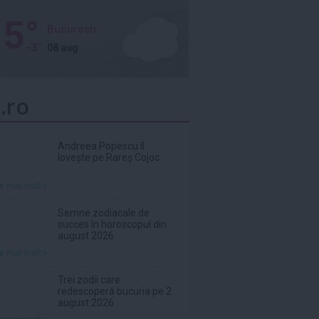
5°
Bucuresti
-3°
08 aug
.ro
Andreea Popescu îl
lovește pe Rareș Cojoc
te mai mult»
Semne zodiacale de
succes în horoscopul din
august 2026
te mai mult»
Trei zodii care
redescoperă bucuria pe 2
august 2026