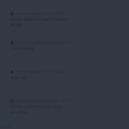
Cristina Marioglou
10 iul 2018
Lumea utopică a unei feministe
înrăite
Cristina Marioglou
18 aug 2017
Soț reciclabil
Cristina Marioglou
10 iun 2017
Brain sex
Cristina Marioglou
22 apr 2017
Relație cu o femeie aproape
divorțată
 mult»