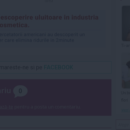
iarna
Ti-a
Urmareste-ne si pe
FACEBOOK
ariu
0
Un b
flori
ază-te
pentru a posta un comentariu.
Vezi 