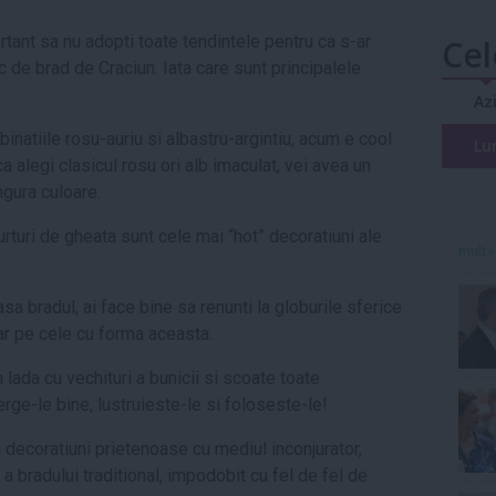
rtant sa nu adopti toate tendintele pentru ca s-ar
Cel
c de brad de Craciun. Iata care sunt principalele
Az
inatiile rosu-auriu si albastru-argintiu, acum e cool
Lu
a alegi clasicul rosu ori alb imaculat, vei avea un
ngura culoare.
urturi de gheata sunt cele mai “hot” decoratiuni ale
mult»
sa bradul, ai face bine sa renunti la globurile sferice
oar pe cele cu forma aceasta.
lada cu vechituri a bunicii si scoate toate
erge-le bine, lustruieste-le si foloseste-le!
decoratiuni prietenoase cu mediul inconjurator,
 a bradului traditional, impodobit cu fel de fel de