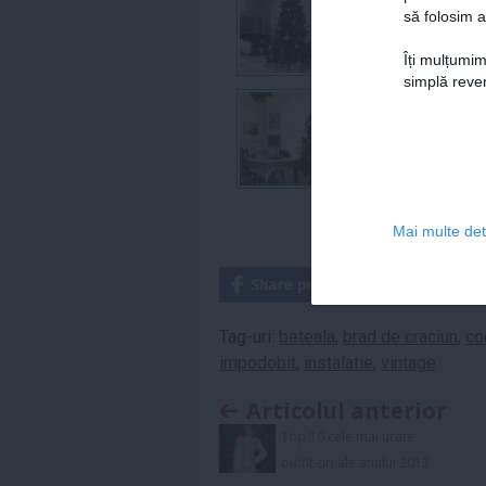
să folosim a
Îți mulțumim
simplă reven
Mai multe deta
Tag-uri:
beteala
,
brad de craciun
,
co
impodobit
,
instalatie
,
vintage
Articolul anterior
Top 10 cele mai urate
outfit-uri ale anului 2013