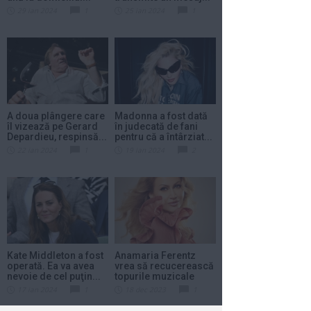
29 ian 2024
1
25 ian 2024
1
A doua plângere care
Madonna a fost dată
îl vizează pe Gerard
în judecată de fani
Depardieu, respinsă...
pentru că a întârziat...
22 ian 2024
1
19 ian 2024
2
Kate Middleton a fost
Anamaria Ferentz
operată. Ea va avea
vrea să recucerească
nevoie de cel puţin...
topurile muzicale
din...
17 ian 2024
1
18 dec 2023
1