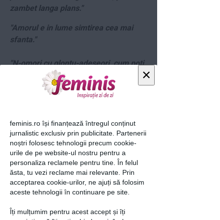
zambet langa plans."
"Amorul e in lume simtirea cea mai
sfanta."
"N-omori cu glontu-adeseori, cum poti
×
c-o vorba sa omori."
Citeste si:
Lev Tolstoi: "Cel mai prost om este
feminis.ro își finanțează întregul conținut
acela care..."
jurnalistic exclusiv prin publicitate. Partenerii
noștri folosesc tehnologii precum cookie-
loading...
urile de pe website-ul nostru pentru a
personaliza reclamele pentru tine. În felul
ăsta, tu vezi reclame mai relevante. Prin
acceptarea cookie-urilor, ne ajuți să folosim
aceste tehnologii în continuare pe site.
Articolul următor
Îți mulțumim pentru acest accept și îți