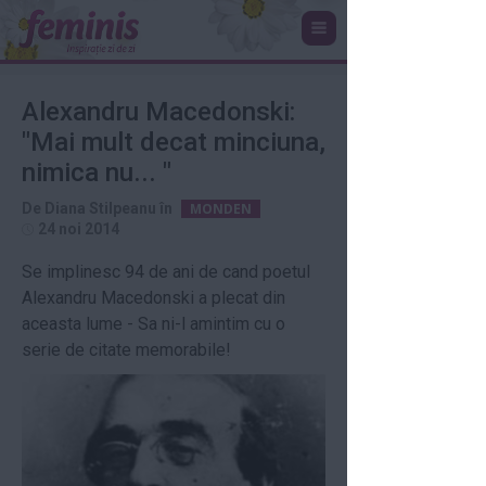
Alexandru Macedonski:
"Mai mult decat minciuna,
nimica nu... "
De
Diana Stilpeanu
în
MONDEN
24 noi 2014
Se implinesc 94 de ani de cand poetul
Alexandru Macedonski a plecat din
aceasta lume - Sa ni-l amintim cu o
serie de citate memorabile!