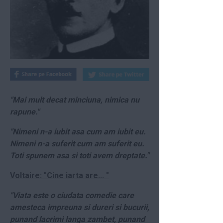
"Mai mult decat minciuna, nimica nu
rapune."
"Nimeni n-a iubit asa cum am iubit eu.
Nimeni n-a suferit cum am suferit eu.
Toti spunem asa si toti avem dreptate."
Voltaire: "Cine iarta are... "
"Viata este o ciudata comedie care
amesteca impreuna si dureri si bucurii,
punand lacrimi langa zambet, punand