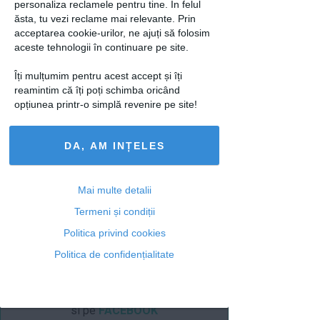
personaliza reclamele pentru tine. În felul
Cori Gramescu iti recomanda
ăsta, tu vezi reclame mai relevante. Prin
acceptarea cookie-urilor, ne ajuți să folosim
gustarea ei favorita!
aceste tehnologii în continuare pe site.
3 motive sa mananci mai multe
Îți mulțumim pentru acest accept și îți
cirese!
reamintim că îți poți schimba oricând
opțiunea printr-o simplă revenire pe site!
Sursa foto: www.freedigitalphotos.net
loading...
DA, AM INȚELES
Mai multe detalii
Articolul următor
Termeni și condiții
Politica privind cookies
Politica de confidențialitate
Ti-a placut acest articol? Urmareste-ne
si pe
FACEBOOK