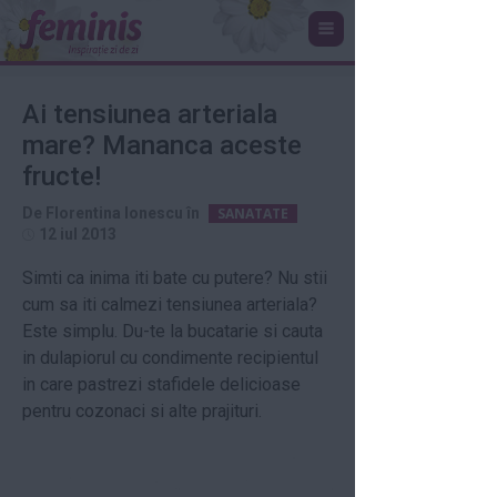
Ai tensiunea arteriala
mare? Mananca aceste
fructe!
De
Florentina Ionescu
în
SANATATE
12 iul 2013
Simti ca inima iti bate cu putere? Nu stii
cum sa iti calmezi tensiunea arteriala?
Este simplu. Du-te la bucatarie si cauta
in dulapiorul cu condimente recipientul
in care pastrezi stafidele delicioase
pentru cozonaci si alte prajituri.