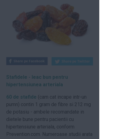
Stafidele - leac bun pentru
hipertensiunea arteriala
60 de stafide
(cam cat incape intr-un
pumn) contin 1 gram de fibre si
212 mg
de potasiu - ambele recomandate in
dietele bune pentru pacientii cu
hipertensiune arteriala, conform
Prevention.com. Numeroase studii arata