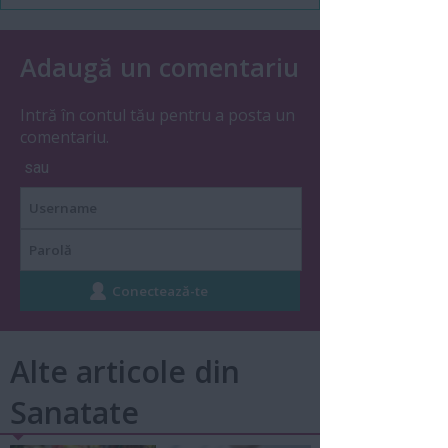
Adaugă un comentariu
Intră în contul tău pentru a posta un
comentariu.
sau
Alte articole din
Sanatate