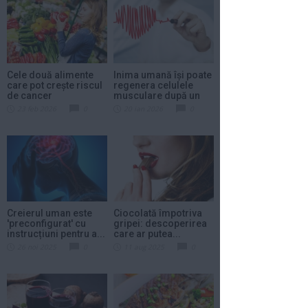
Cele două alimente
Inima umană își poate
care pot crește riscul
regenera celulele
de cancer
musculare după un
atac...
23 feb 2026
0
20 ian 2026
0
Creierul uman este
Ciocolată împotriva
'preconfigurat' cu
gripei: descoperirea
instrucțiuni pentru a...
care ar putea...
26 noi 2025
0
11 aug 2025
0