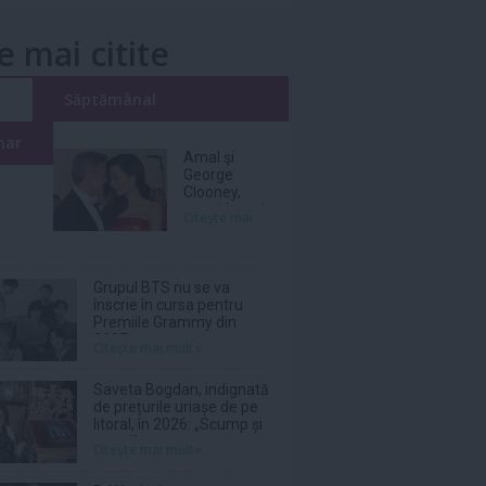
e mai citite
i
Săptămânal
nar
Amal şi
George
Clooney,
nevoiţi să-şi
Citeşte mai
părăsească
vila de lux
din cauza
incendiilor
Grupul BTS nu se va
înscrie în cursa pentru
Premiile Grammy din
2027
Citeşte mai mult»
Saveta Bogdan, indignată
de prețurile uriașe de pe
litoral, în 2026: „Scump și
prost!”
Citeşte mai mult»