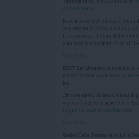
Teatrellite
te invita la festivalul "
V
Razvan Suma
.
Daca insa doresti sa vezi o piesa de
va prezenta "
Confesiunile unui ca
fie poti merge la
Teatrul Evreiesc
bilet este cuprins intre 12 lei si 30 
Ora 20.00
BEAT Bar Umanist
te asteapta la 
Invitatii speciali sunt
George Bon
lei.
Cinematograful
Grand Cinema Dig
viziona filmul de actiune "
Furia: Er
Logan Lerman
si
Jon Bernthal
.
Ora 22.00
Godot Cafe Teatru
te invita la "
Ma