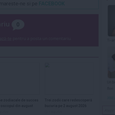
Urmareste-ne si pe
FACEBOOK
ariu
0
ază-te
pentru a posta un comentariu.
Ti-a
Un b
flori
Vezi 
e zodiacale de succes
Trei zodii care redescoperă
roscopul din august
bucuria pe 2 august 2026
ug 2026
1 aug 2026