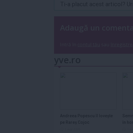
Ti-a placut acest articol? 
Adaugă un coment
Intră în
contul tău
sau
înregistre
yve.ro
Andreea Popescu îl lovește
Semn
pe Rareș Cojoc
în ho
2026
1 aug 2026
1 a