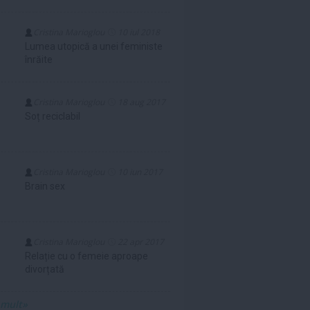
Cristina Marioglou
10 iul 2018
Lumea utopică a unei feministe
înrăite
Cristina Marioglou
18 aug 2017
Soț reciclabil
Cristina Marioglou
10 iun 2017
Brain sex
Cristina Marioglou
22 apr 2017
Relație cu o femeie aproape
divorțată
 mult»