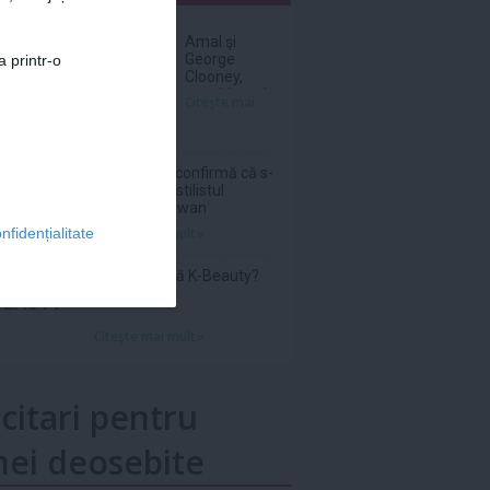
nar
Amal şi
George
a printr-o
Clooney,
nevoiţi să-şi
Citeşte mai
părăsească
vila de lux
din cauza
incendiilor
Sam Smith confirmă că s-
a logodit cu stilistul
Christian Cowan
Citeşte mai mult»
nfidențialitate
Ce înseamnă K-Beauty?
Citeşte mai mult»
icitari pentru
ei deosebite