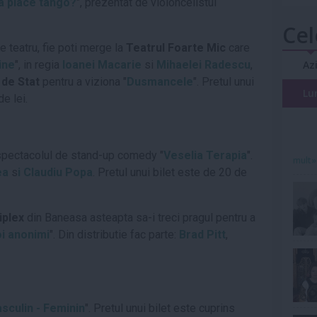
a place tango
?
", prezentat de violoncelistul
Cel
 teatru, fie poti merge la
Teatrul Foarte Mic
care
ine
", in regia
Ioanei Macarie
si
Mihaelei Radescu
,
Az
 de Stat
pentru a viziona "
Dusmancele
". Pretul unui
Lu
de lei.
spectacolul de stand-up comedy "
Veselia Terapia
".
mult»
ea
s
i Claudiu Popa
. Pretul unui bilet este de 20 de
iplex
din Baneasa asteapta sa-i treci pragul pentru a
oi anonimi
". Din distributie fac parte:
Brad Pitt
,
sculin - Feminin
". Pretul unui bilet este cuprins