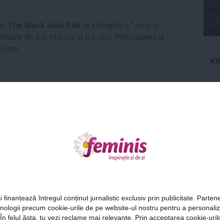
ie,
The Black Jack Pub
te asteapta la "
Jack is
retinuta de
DJ. Marius
si
DJ. Ury
. Participarea la
rvare.
a filmul "
Automata
", un film care prezinta
momentul
e la acelasi nivel cu cea umana. Productia filmului este
Ne
ndra Hermida
. In plus,
Antonio Banderas
.
espre Ebola
Cel
i finanțează întregul conținut jurnalistic exclusiv prin publicitate. Partene
partenerele din film
hnologii precum cookie-urile de pe website-ul nostru pentru a personali
Az
 În felul ăsta, tu vezi reclame mai relevante. Prin acceptarea cookie-urilo