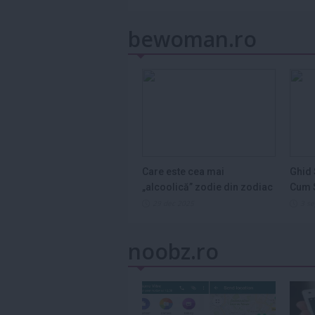
bewoman.ro
Care este cea mai
Ghid 
„alcoolică” zodie din zodiac
Cum S
și de ce...
Legum
29 dec 2025
3 s
noobz.ro