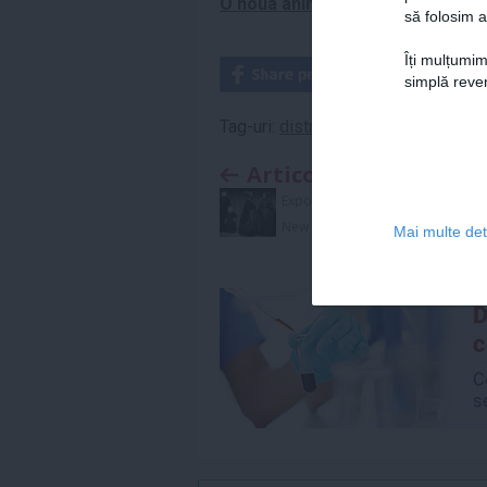
O noua animatie Disney va fi lans
să folosim a
Îți mulțumim
simplă reven
Tag-uri:
distractie
,
eveniment
,
filme
Articolul anterior
Expozitie "indoliata" la
New York
Mai multe deta