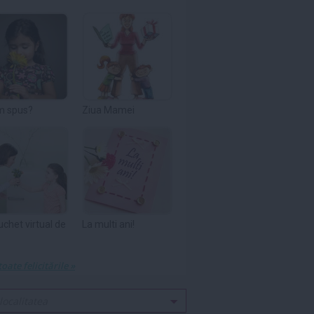
m spus?
Ziua Mamei
uchet virtual de
La multi ani!
toate felicitările »