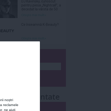
DJ Kavinsky, cunoscut
pentru piesa „Nightcall”, a
decedat la vârsta de 50
de ani
Citeşte mai mult»
Ce înseamnă K-Beauty?
Citeşte mai mult»
wsletter
e mai comentate
rii noștri
za reclamele
i
Săptămânal
r, ne ajuți