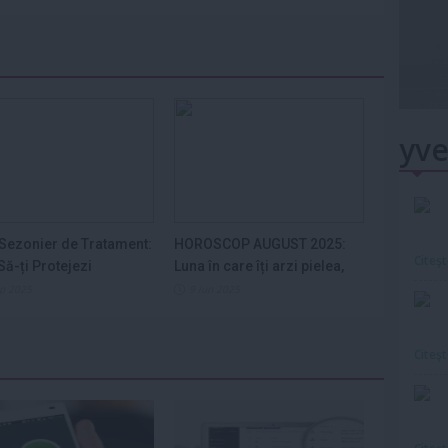
yve
Sezonier de Tratament:
HOROSCOP AUGUST 2025:
Citeş
ă-ți Protejezi
Luna în care îți arzi pielea,
ele din...
nervii și...
ep 2025
9 iun 2025
Citeş