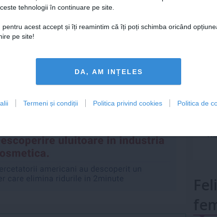
ata anul viitor
ceste tehnologii în continuare pe site.
Lu
 pentru acest accept și îți reamintim că îți poți schimba oricând opțiune
ire pe site!
,
local
,
ora
,
piesa teatru
,
program
mult»
DA, AM INȚELES
Articolul următor
Ce zona a corpului
stapanesti in functie de
lii
Termeni și condiții
Politica privind cookies
Politica de co
zodie
Fel
fem