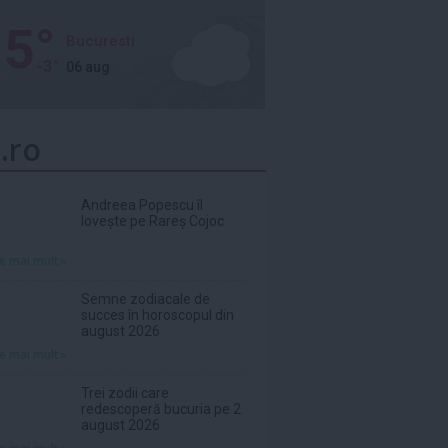
5°
Bucuresti
-3°
06 aug
.ro
Andreea Popescu îl
lovește pe Rareș Cojoc
te mai mult»
Semne zodiacale de
succes în horoscopul din
august 2026
te mai mult»
Trei zodii care
redescoperă bucuria pe 2
august 2026