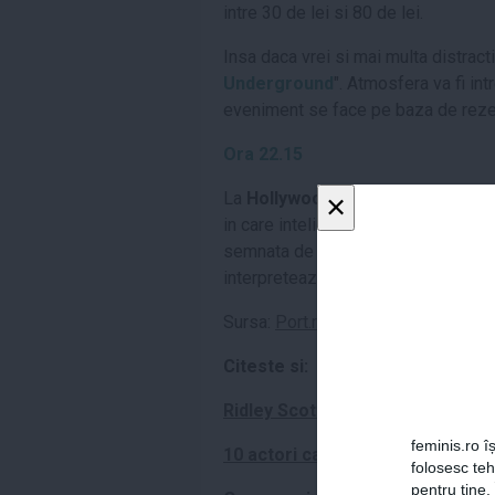
intre 30 de lei si 80 de lei.
Insa daca vrei si mai multa distract
Underground
". Atmosfera va fi int
eveniment se face pe baza de reze
Ora 22.15
×
La
Hollywood Multiplex
poti vizion
in care inteligenta artificiala ajung
semnata de
Antonio Banderas
,
Sa
interpreteaza si personajul principal
Sursa:
Port.ro
,
Metropotam
Citeste si:
Ridley Scott va regiza un film d
feminis.ro îș
10 actori care s-au casatorit cu 
folosesc te
pentru tine.