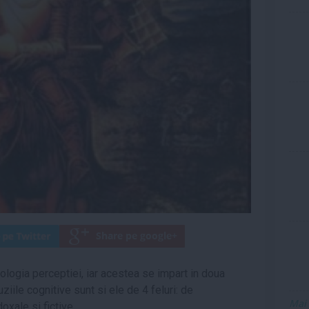
hologia perceptiei, iar acestea se impart in doua
luziile cognitive sunt si ele de 4 feluri: de
Mai
oxale si fictive.