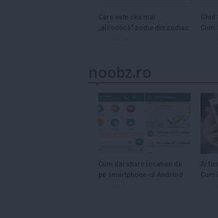
Care este cea mai
Ghid 
„alcoolică” zodie din zodiac
Cum S
și de ce...
Legum
29 dec 2025
3 s
noobz.ro
Cum dai share location de
Ai fo
pe smartphone-ul Android
Cum î
21 ian 2017
2 m