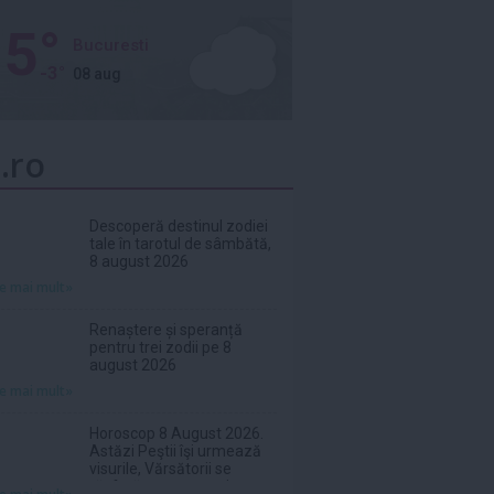
5°
Bucuresti
-3°
08 aug
.ro
Descoperă destinul zodiei
tale în tarotul de sâmbătă,
8 august 2026
te mai mult»
Renaștere și speranță
pentru trei zodii pe 8
august 2026
te mai mult»
Horoscop 8 August 2026.
Astăzi Peştii îşi urmează
visurile, Vărsătorii se
răsfață ca-n povești