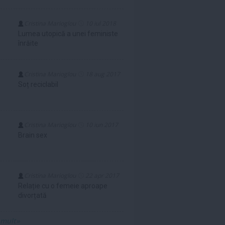
Cristina Marioglou
10 iul 2018
Lumea utopică a unei feministe
înrăite
Cristina Marioglou
18 aug 2017
Soț reciclabil
Cristina Marioglou
10 iun 2017
Brain sex
Cristina Marioglou
22 apr 2017
Relație cu o femeie aproape
divorțată
 mult»