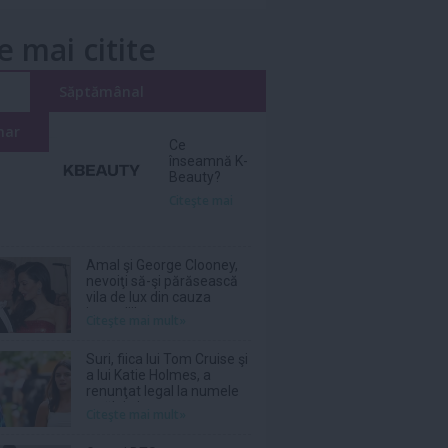
e mai citite
i
Săptămânal
nar
Ce
înseamnă K-
Beauty?
Citeşte mai
Amal şi George Clooney,
nevoiţi să-şi părăsească
vila de lux din cauza
incendiilor
Citeşte mai mult»
Suri, fiica lui Tom Cruise şi
a lui Katie Holmes, a
renunţat legal la numele
tatălui ei
Citeşte mai mult»