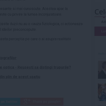
eresante si mai cunoscute. Acestea apar la
Cel
nite cu privire la lumea inconjuratoare.
Az
ceste iluzii nu au o cauza fiziologica, ci actioneaza
 al ideilor preconcepute.
Lu
 testa perceptia pe care o ai asupra realitatii.
mult»
tografilor
e optica - Reusesti sa distingi trupurile?
din plin de acest spatiu