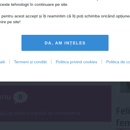
ceste tehnologii în continuare pe site.
Lu
 pentru acest accept și îți reamintim că îți poți schimba oricând opțiune
ire pe site!
mult»
DA, AM INȚELES
lii
Termeni și condiții
Politica privind cookies
Politica de co
ariu
0
Fel
ază-te
pentru a posta un comentariu.
fem