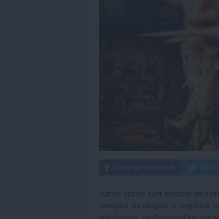
Iluziile optice sunt studiate de psi
categorii: fiziologice si cognitive. I
ambiguitate, de distorsionare, parad