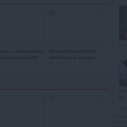
Ti-a
tere și speranță pentru
Horoscop 8 August 2026.
zodii pe 8 august 2026
Astăzi Peştii îşi urmează
visurile,...
ug 2026
7 aug 2026
Un b
flori
Vezi 