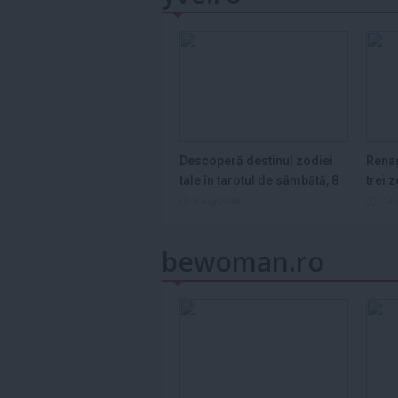
Descoperă destinul zodiei
Renaș
tale în tarotul de sâmbătă, 8
trei 
august...
8 aug 2026
7 a
bewoman.ro