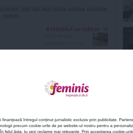
orsionare
,
fictiv
,
idei
,
iluzii optice
,
paradox
,
perceptie
,
e
,
realitate
Articolul următor
VIDEO: Mesajul
emotionant, din partea
unor copiii din Lumea a treia
Ne
Cel
Urmareste-ne si pe
FACEBOOK
i finanțează întregul conținut jurnalistic exclusiv prin publicitate. Partene
hnologii precum cookie-urile de pe website-ul nostru pentru a personali
Az
 În felul ăsta, tu vezi reclame mai relevante. Prin acceptarea cookie-urilo