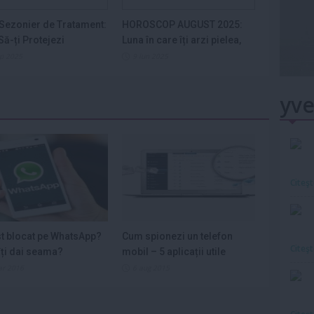
Sezonier de Tratament:
HOROSCOP AUGUST 2025:
ă-ți Protejezi
Luna în care îți arzi pielea,
ele din...
nervii și...
ep 2025
9 iun 2025
yve
Citeş
st blocat pe WhatsApp?
Cum spionezi un telefon
Citeş
ți dai seama?
mobil – 5 aplicații utile
ar 2016
6 aug 2015