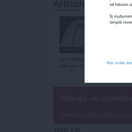
Articole similare
să folosim a
Îți mulțumim
simplă reven
LIFESTYLE
Iluzie optică: În imagine NU
Mai multe deta
este doar un scaun de
maşină
Adaugă un coment
Intră în
contul tău
sau
înregistre
yve.ro