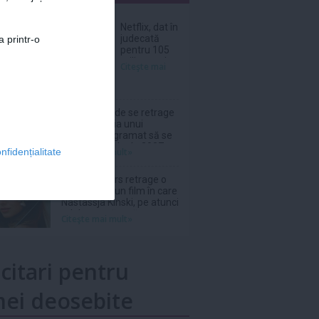
nar
Netflix, dat în
judecată
a printr-o
pentru 105
milioane de
Citeşte mai
dolari după
furtul unui
thriller de
război cu
Ariana Grande se retrage
Nicolas Cage
din distribuția unui
musical programat să se
joace la Londra în 2027
Citeşte mai mult»
nfidențialitate
Wim Wenders retrage o
scenă dintr-un film în care
Nastassja Kinski, pe atunci
adolescentă, apărea
Citeşte mai mult»
topless
icitari pentru
ei deosebite