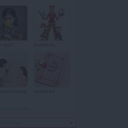
m spus?
Ziua Mamei
uchet virtual de
La multi ani!
toate felicitările »