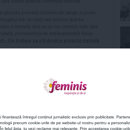
i care creste puterea sistemului imunitar.
e glucoza si nivelul insulinei din sange si poate
rogenul intr-un mod care previne aparitia
 pana si femeile care au un risc crescut, cele care
utatie, pot beneficia de antrenamentele fizice
i - Ce trebuie sa stii despre aceasta metoda
iveste consumul de alcool.
Mai multe studii au
t de alcool si un risc mai mare de a face cancer la
Ne
t a descoperit ca, daca femeia consuma alcool in
atie si prima sarcina, acest lucru poate creste riscul
Legatura dintre marimea pe care o porti la
sugereaza ca daca excluzi carnea rosie si daca vei
e, acest lucru va stopa dezvoltarea celulelor
Cel
ezuma la acest lucru: legumele crucifere precum
i finanțează întregul conținut jurnalistic exclusiv prin publicitate. Partene
inflamatia si ajuta la echilibrarea nivelului de
hnologii precum cookie-urile de pe website-ul nostru pentru a personali
Az
osie sau portocalie, precum morcovii si rosiile, sunt
 În felul ăsta, tu vezi reclame mai relevante. Prin acceptarea cookie-urilo