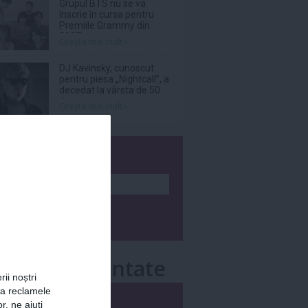
Grupul BTS nu se va
înscrie în cursa pentru
Premiile Grammy din
2027
Citeşte mai mult»
DJ Kavinsky, cunoscut
pentru piesa „Nightcall”, a
decedat la vârsta de 50
de ani
Citeşte mai mult»
wsletter
e mai comentate
rii noștri
za reclamele
i
Săptămânal
r, ne ajuți