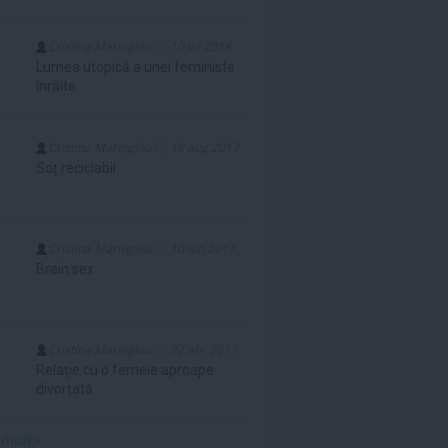
Cristina Marioglou
10 iul 2018
Lumea utopică a unei feministe
înrăite
Cristina Marioglou
18 aug 2017
Soț reciclabil
Cristina Marioglou
10 iun 2017
Brain sex
Cristina Marioglou
22 apr 2017
Relație cu o femeie aproape
divorțată
 mult»