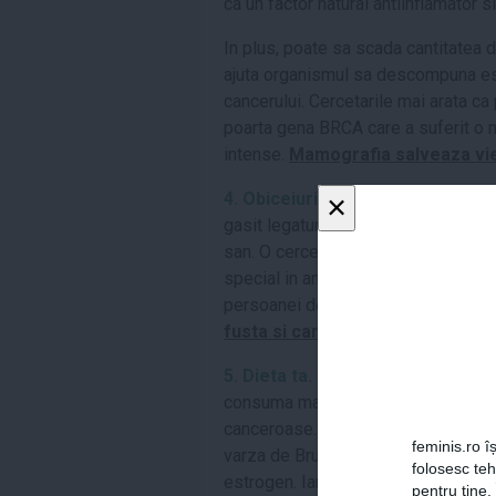
ca un factor natural antiinflamator s
In plus, poate sa scada cantitatea d
ajuta organismul sa descompuna est
cancerului. Cercetarile mai arata ca
poarta gena BRCA care a suferit o m
intense.
Mamografia salveaza viet
×
4. Obiceiurile tale in ceea ce pr
gasit legaturi intre consumul crescu
san. O cercetare aparuta anul trecu
special in anii dintre prima menstru
persoanei de a face cancer mamar.
fusta si cancerul la san
5. Dieta ta.
Foarte multe cercetari 
consuma mai multe alimente vegetal
canceroase. Puterea legumelor se r
feminis.ro îș
varza de Bruxelles si conopida scad 
folosesc te
estrogen. Iar produsele de culoare r
pentru tine.