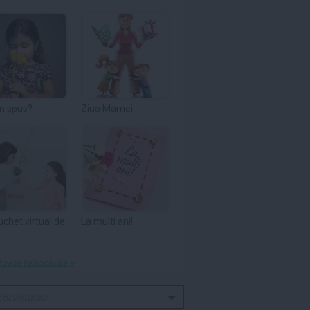
m spus?
Ziua Mamei
uchet virtual de
La multi ani!
toate felicitările »