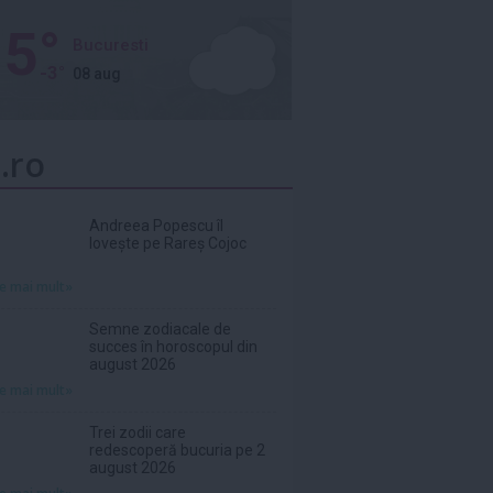
5°
Bucuresti
-3°
08 aug
.ro
Andreea Popescu îl
lovește pe Rareș Cojoc
te mai mult»
Semne zodiacale de
succes în horoscopul din
august 2026
te mai mult»
Trei zodii care
redescoperă bucuria pe 2
august 2026