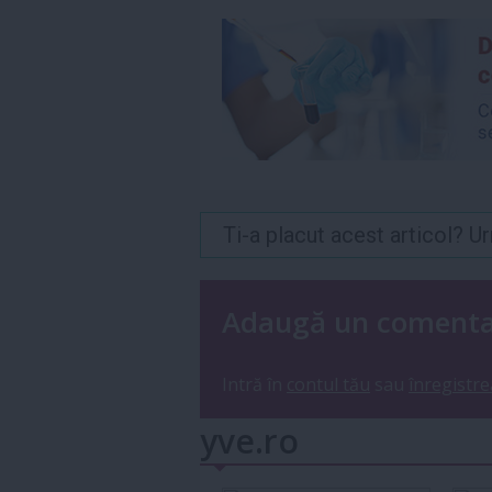
Ti-a placut acest articol? 
Adaugă un coment
Intră în
contul tău
sau
înregistre
yve.ro