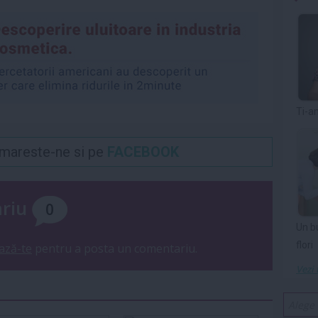
Ti-a
Urmareste-ne si pe
FACEBOOK
ariu
0
Un b
flori
ază-te
pentru a posta un comentariu.
Vezi 