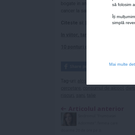
bogate in antioxidanti numiti carote
să folosim a
cancer la san.
Sursa
.
Îți mulțumim
Citeste si:
La 29 de ani, o femei
simplă reven
In viitor, tampoanele ti-ar putea 
10 ponturi ce iti mentin sanii san
Mai multe deta
Tag-uri:
alcool
,
antrenament
,
cancer
cercetare
,
consumul de alcool
,
diet
riscuri
,
sani
,
talie
Articolul anterior
Sindromul "Frumoasei
Adormite": femeia care
doarme 20 de ore pe zi