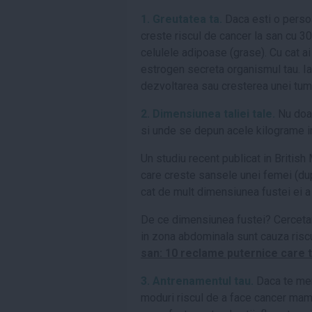
1. Greutatea ta.
Daca esti o perso
creste riscul de cancer la san cu 3
celulele adipoase (grase). Cu cat a
estrogen secreta organismul tau. Ia
dezvoltarea sau cresterea unei tum
2. Dimensiunea taliei tale.
Nu doar
si unde se depun acele kilograme in 
Un studiu recent publicat in British
care creste sansele unei femei (du
cat de mult dimensiunea fustei ei 
De ce dimensiunea fustei? Cerceta
in zona abdominala sunt cauza risc
san: 10 reclame puternice care te
3. Antrenamentul tau.
Daca te ment
moduri riscul de a face cancer mama