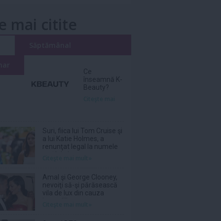
e mai citite
i
Săptămânal
nar
Ce
înseamnă K-
Beauty?
Citeşte mai
Suri, fiica lui Tom Cruise şi
a lui Katie Holmes, a
renunţat legal la numele
tatălui ei
Citeşte mai mult»
Amal şi George Clooney,
nevoiţi să-şi părăsească
vila de lux din cauza
incendiilor
Citeşte mai mult»