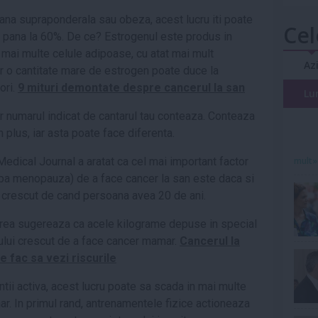
ana supraponderala sau obeza, acest lucru iti poate
Cel
0 pana la 60%. De ce? Estrogenul este produs in
i mai multe celule adipoase, cu atat mai mult
Az
r o cantitate mare de estrogen poate duce la
ori.
9 mituri demontate despre cancerul la san
Lu
 numarul indicat de cantarul tau conteaza. Conteaza
plus, iar asta poate face diferenta.
 Medical Journal a aratat ca cel mai important factor
mult»
pa menopauza) de a face cancer la san este daca si
a crescut de cand persoana avea 20 de ani.
rea sugereaza ca acele kilograme depuse in special
ului crescut de a face cancer mamar.
Cancerul la
 fac sa vezi riscurile
ii activa, acest lucru poate sa scada in mai multe
r. In primul rand, antrenamentele fizice actioneaza