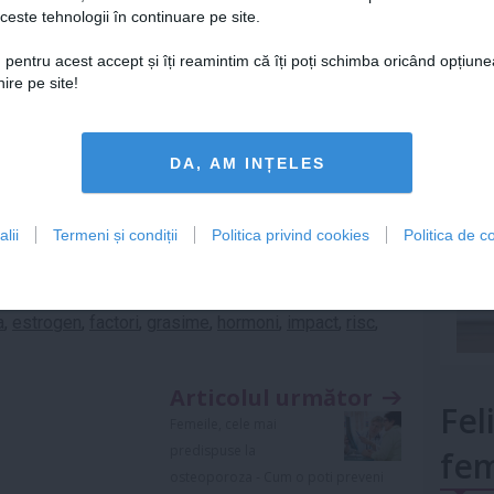
noide, care au fost legati de o scadere a riscului de
ceste tehnologii în continuare pe site.
Lu
 pentru acest accept și îți reamintim că îți poți schimba oricând opțiune
e isi face planuri sa moara pe 1 noiembrie
ire pe site!
salva viata! Afla cum e posibil
mult»
DA, AM INȚELES
atosi
lii
Termeni și condiții
Politica privind cookies
Politica de co
,
cancer la san
,
cancer mamar
,
celule canceroase
,
a
,
estrogen
,
factori
,
grasime
,
hormoni
,
impact
,
risc
,
Articolul următor
Fel
Femeile, cele mai
predispuse la
fem
osteoporoza - Cum o poti preveni