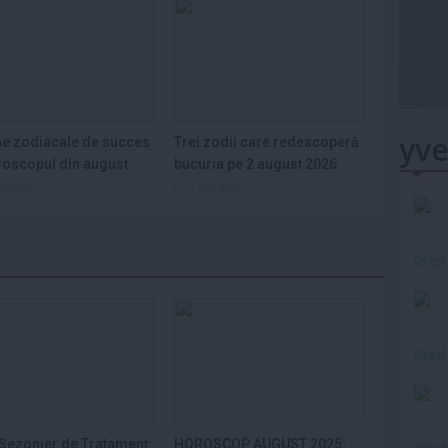
yve
e zodiacale de succes
Trei zodii care redescoperă
roscopul din august
bucuria pe 2 august 2026
ug 2026
1 aug 2026
Citeş
Citeş
Sezonier de Tratament:
HOROSCOP AUGUST 2025: