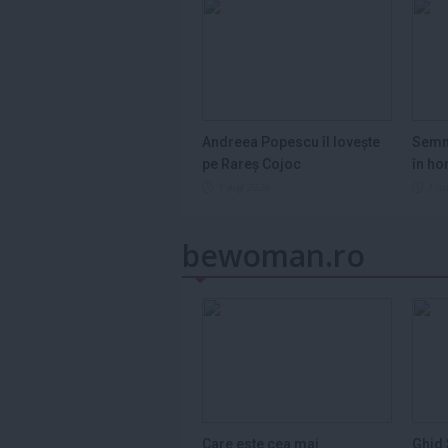
Andreea Popescu îl lovește
Semn
pe Rareș Cojoc
în ho
2026
1 aug 2026
1 a
bewoman.ro
Care este cea mai
Ghid 