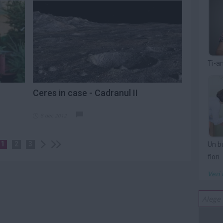
Ti-a
Ceres in case - Cadranul II
8 dec 2012
1
2
3
Un b
flori
Vezi 