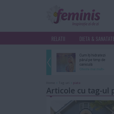
RELATII
DIETA & SANATAT
Cum îți hidratezi
părul pe timp de
caniculă
Citeste mai mult»
Sebastian Stan şi
Home
Tag-uri
piata
Annabelle Wallis
Articole cu tag-ul 
au devenit părinţi
Citeste mai mult»
Ce înseamnă K-
Beauty?