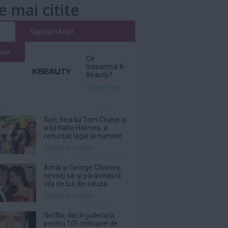
e mai citite
i
Săptămânal
nar
Ce
înseamnă K-
Beauty?
Citeşte mai
Suri, fiica lui Tom Cruise şi
a lui Katie Holmes, a
renunţat legal la numele
tatălui ei
Citeşte mai mult»
Amal şi George Clooney,
nevoiţi să-şi părăsească
vila de lux din cauza
incendiilor
Citeşte mai mult»
Netflix, dat în judecată
pentru 105 milioane de