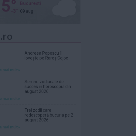
5°
Bucuresti
-3°
09 aug
.ro
Andreea Popescu îl
lovește pe Rareș Cojoc
te mai mult»
Semne zodiacale de
succes în horoscopul din
august 2026
te mai mult»
Trei zodii care
redescoperă bucuria pe 2
august 2026
te mai mult»