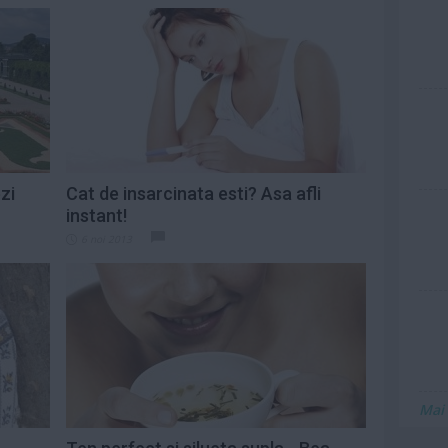
zi
Cat de insarcinata esti? Asa afli
instant!
6 noi 2013
Mai