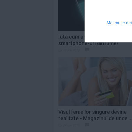
Mai multe deta
Iata cum arata cele mai bizare
smartphone-uri din lume!
28 feb 2013
Visul femeilor singure devine
realitate - Magazinul de unde...
24 ian 2013