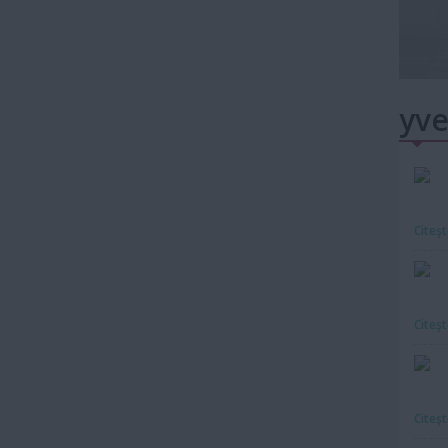
yve
Citeş
Citeş
Citeş