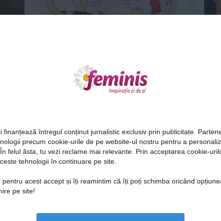
vor sa
Mic dejun afrodisiac - Incerci?
19 mar 2013
Ne
i finanțează întregul conținut jurnalistic exclusiv prin publicitate. Partene
hnologii precum cookie-urile de pe website-ul nostru pentru a personali
 În felul ăsta, tu vezi reclame mai relevante. Prin acceptarea cookie-urilo
Perechea de blugi universala - Crezi
ceste tehnologii în continuare pe site.
!
ca este posibil?
Cel
14 mar 2013
 pentru acest accept și îți reamintim că îți poți schimba oricând opțiune
ire pe site!
Az
Lu