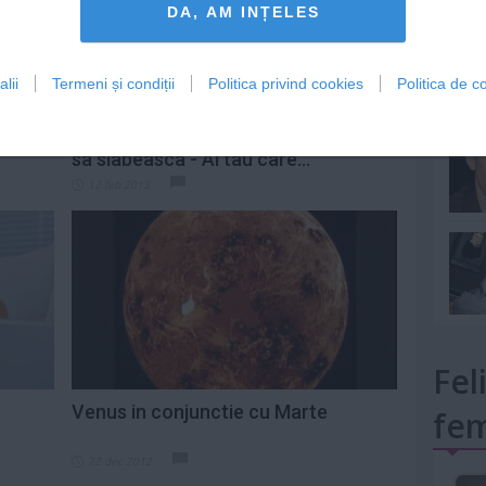
DA, AM INȚELES
lii
Termeni și condiții
Politica privind cookies
Politica de co
mult»
 6
Top motive pentru care femeile vor
sa slabeasca - Al tau care...
12 feb 2013
Fel
Venus in conjunctie cu Marte
fem
22 dec 2012