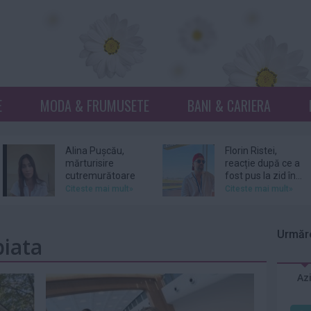
E
MODA & FRUMUSETE
BANI & CARIERA
Alina Pușcău,
Florin Ristei,
mărturisire
reacție după ce a
cutremurătoare
fost pus la zid în...
înainte de...
Citeste mai mult»
Citeste mai mult»
Prințesa Isabella a
De ce revin clienții
Danemarcei a
la același atelier de
Urmăre
piata
început stagiul
bijuterii...
militar
Citeste mai mult»
Citeste mai mult»
Az
Sam Smith
Amal şi George
confirmă că s-a
Clooney, nevoiţi