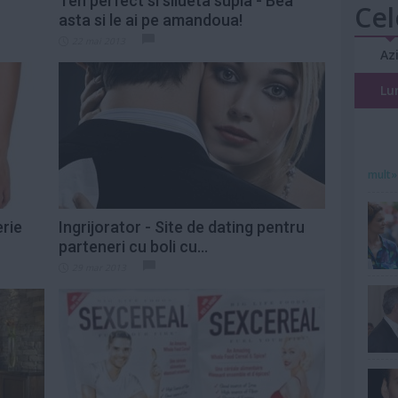
Ten perfect si silueta supla - Bea
Cel
asta si le ai pe amandoua!
22 mai 2013
Az
Lu
mult»
erie
Ingrijorator - Site de dating pentru
parteneri cu boli cu...
29 mar 2013