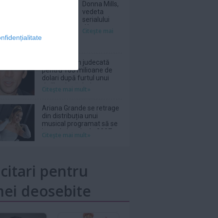
Donna Mills,
vedeta
serialului
„Knots
Citeşte mai
Landing”, și-
nfidențialitate
a făcut cont
pe un site de
adulți la
Netflix, dat în judecată
vârsta de 85
pentru 105 milioane de
de ani
dolari după furtul unui
thriller de război cu
Citeşte mai mult»
Nicolas Cage
Ariana Grande se retrage
din distribuția unui
musical programat să se
joace la Londra în 2027
Citeşte mai mult»
icitari pentru
ei deosebite