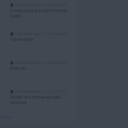
Cristina Marioglou
10 iul 2018
Lumea utopică a unei feministe
înrăite
Cristina Marioglou
18 aug 2017
Soț reciclabil
Cristina Marioglou
10 iun 2017
Brain sex
Cristina Marioglou
22 apr 2017
Relație cu o femeie aproape
divorțată
 mult»