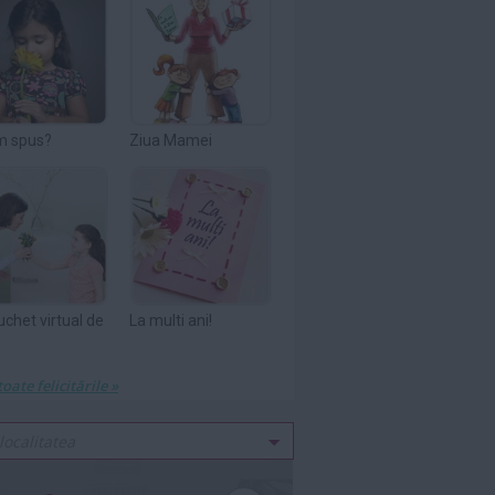
m spus?
Ziua Mamei
uchet virtual de
La multi ani!
toate felicitările »