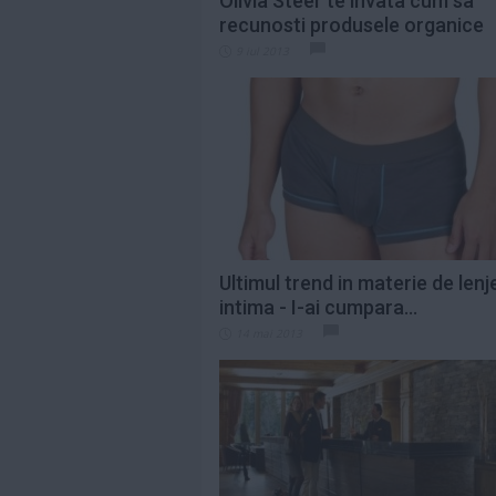
Olivia Steer te invata cum sa
recunosti produsele organice
9 iul 2013
Ultimul trend in materie de lenj
intima - I-ai cumpara...
14 mai 2013