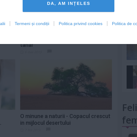
DA, AM INȚELES
lii
Termeni și condiții
Politica privind cookies
Politica de co
mult»
 vin
Adina Buzatu, idila cu un barbat mai
tanar
6 mar 2013
Fel
O minune a naturii - Copacul crescut
fem
.
in mijlocul desertului
7 feb 2013