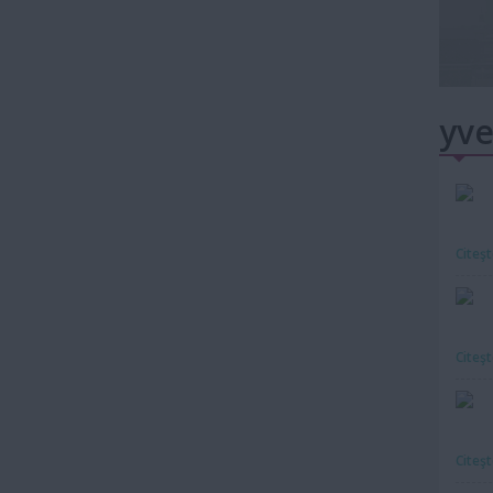
yve
Citeş
Citeş
Citeş