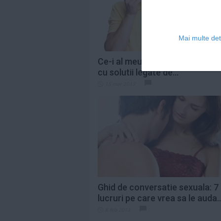
Mai multe deta
Ce-i al meu e si al tau? 6 cupluri
cu solutii legate de...
15 mar 2013
Ghid de conversatie sexuala: 7
lucruri pe care vrea sa le auda..
8 feb 2013