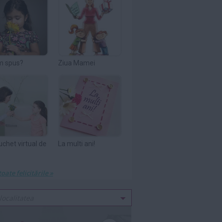
m spus?
Ziua Mamei
uchet virtual de
La multi ani!
toate felicitările »