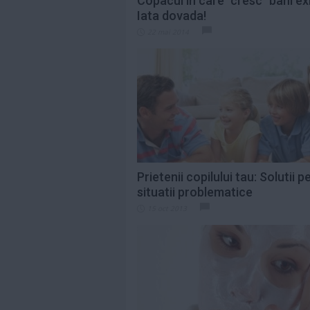
Copacul in care "cresc" bani exi
Iata dovada!
22 mai 2014
Prietenii copilului tau: Solutii p
situatii problematice
15 oct 2013