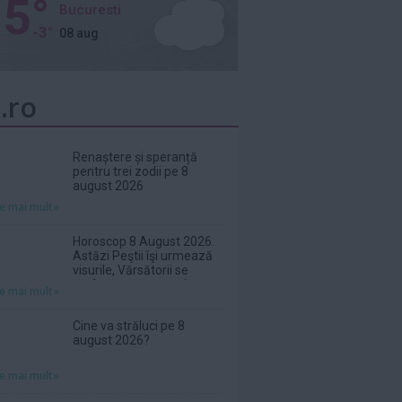
5°
Bucuresti
-3°
08 aug
.ro
Renaștere și speranță
pentru trei zodii pe 8
august 2026
te mai mult»
Horoscop 8 August 2026.
Astăzi Peştii îşi urmează
visurile, Vărsătorii se
răsfață ca-n povești
te mai mult»
Cine va străluci pe 8
august 2026?
te mai mult»