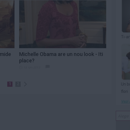
Ti-a
amide
Michelle Obama are un nou look - Iti
place?
18 ian 2013
1
2
Un b
flori
Vezi 