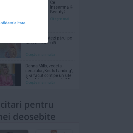
Ce
înseamnă K-
Beauty?
Citeşte mai
nfidențialitate
Cum îți hidratezi părul pe
timp de caniculă
Citeşte mai mult»
Donna Mills, vedeta
serialului „Knots Landing”,
și-a făcut cont pe un site
de adulți la vârsta de 85
Citeşte mai mult»
de ani
icitari pentru
ei deosebite