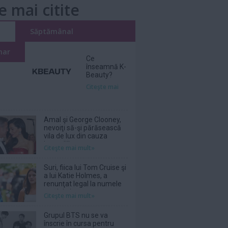
e mai citite
i
Săptămânal
nar
Ce
înseamnă K-
Beauty?
Citeşte mai
Amal şi George Clooney,
nevoiţi să-şi părăsească
vila de lux din cauza
incendiilor
Citeşte mai mult»
Suri, fiica lui Tom Cruise şi
a lui Katie Holmes, a
renunţat legal la numele
tatălui ei
Citeşte mai mult»
Grupul BTS nu se va
înscrie în cursa pentru