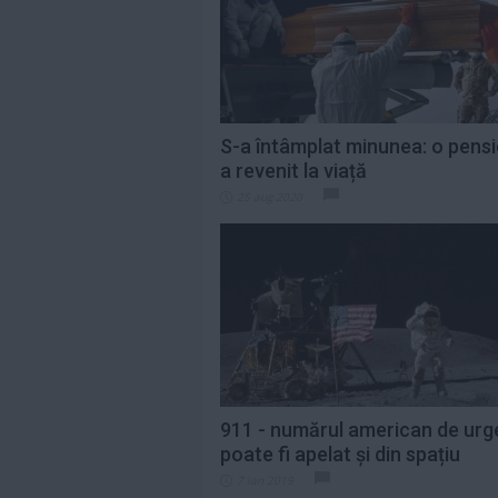
Citeste mai mult»
Saveta Bogdan,
indignată de
prețurile uriașe de
pe...
Citeste mai mult»
S-a întâmplat minunea: o pens
a revenit la viață
„Eu contez”,
25 aug 2020
debutul în
lungmetraj al
Alinei Şerban, va...
Citeste mai mult»
911 - numărul american de urg
poate fi apelat și din spațiu
7 ian 2019