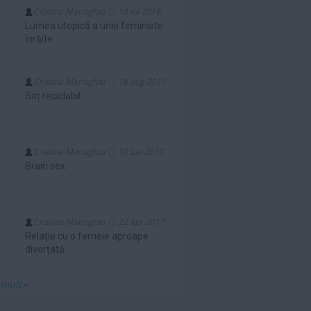
Cristina Marioglou
10 iul 2018
Lumea utopică a unei feministe
înrăite
Cristina Marioglou
18 aug 2017
Soț reciclabil
Cristina Marioglou
10 iun 2017
Brain sex
Cristina Marioglou
22 apr 2017
Relație cu o femeie aproape
divorțată
 mult»