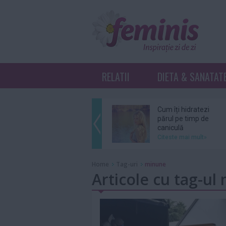
RELATII
DIETA & SANATAT
Cum îți hidratezi
părul pe timp de
caniculă
Citeste mai mult»
Sebastian Stan şi
Home
Tag-uri
minune
Annabelle Wallis
Articole cu tag-ul
au devenit părinţi
Citeste mai mult»
Ce înseamnă K-
Beauty?