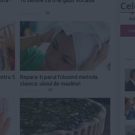
sta -
10 semne ca ti-ai gasit vocatia
Cel
6 feb 2014
Az
Lu
mult»
entru 5
Repara-ti parul folosind metoda
clasica: uleiul de masline!
31 mai 2013