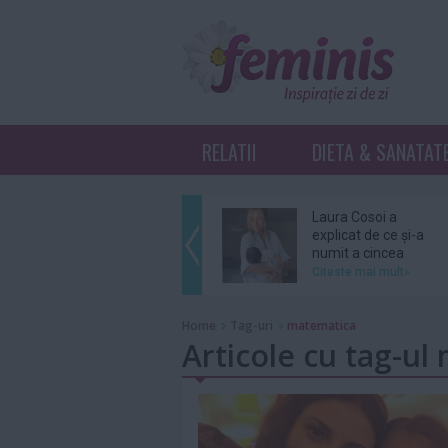
RELATII
DIETA & SANATAT
Laura Cosoi a
explicat de ce și-a
numit a cincea
fiică...
Citeste mai mult»
Ariana Grande se
Home
Tag-uri
matematica
retrage din
Articole cu tag-ul
distribuția unui
musical...
Citeste mai mult»
Grupul BTS nu se
va înscrie în cursa