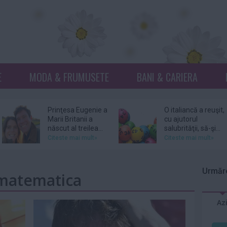
E
MODA & FRUMUSETE
BANI & CARIERA
Prinţesa Eugenie a
O italiancă a reuşit,
Marii Britanii a
cu ajutorul
născut al treilea...
salubrităţii, să-şi...
Citeste mai mult»
Citeste mai mult»
Netflix, dat în
Donna Mills,
judecată pentru
vedeta serialului
Urmăre
 matematica
105 milioane de
„Knots Landing”, și-
dolari...
a...
Citeste mai mult»
Citeste mai mult»
Az
DJ Kavinsky,
Patru femei îl
cunoscut pentru
acuză pe actorul