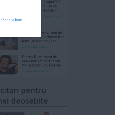
Grupul BTS
nu se va
înscrie în
cursa pentru
Citeşte mai
Premiile
nfidențialitate
Grammy din
2027
Laura Cosoi a explicat de
ce și-a numit a cincea fiică
Nina. „Am știut că i se
potrivește”
Citeşte mai mult»
Patrick Bruel, vizat de
două noi plângeri pentru
viol și agresiune sexuală
Citeşte mai mult»
icitari pentru
ei deosebite