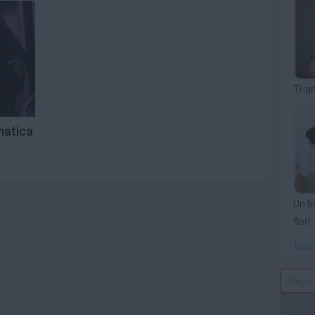
Ti-a
matica
Un b
flori
Vezi 