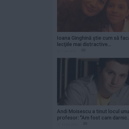
pentru Premiile...
Citeste mai mult»
Ce cred bărbații că
este romantic, dar
multe femei
spun...
Citeste mai mult»
Ioana Ginghină ştie cum să fac
lecţiile mai distractive...
Cum prepari cea
7 ian 2016
mai fragedă ceafă
de porc la cuptor....
Citeste mai mult»
Andi Moisescu a tinut locul unu
profesor: "Am fost cam darnic..
14 feb 2014