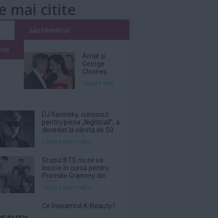
e mai citite
i
Săptămânal
nar
Amal şi
George
Clooney,
nevoiţi să-şi
Citeşte mai
părăsească
vila de lux
din cauza
incendiilor
DJ Kavinsky, cunoscut
pentru piesa „Nightcall”, a
decedat la vârsta de 50
de ani
Citeşte mai mult»
Grupul BTS nu se va
înscrie în cursa pentru
Premiile Grammy din
2027
Citeşte mai mult»
Ce înseamnă K-Beauty?