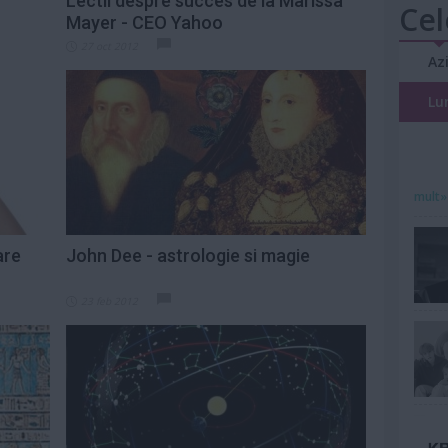
Lectii despre succes de la Marissa
Cel
Mayer - CEO Yahoo
27 oct 2012
Az
Lu
mult»
are
John Dee - astrologie si magie
23 feb 2012