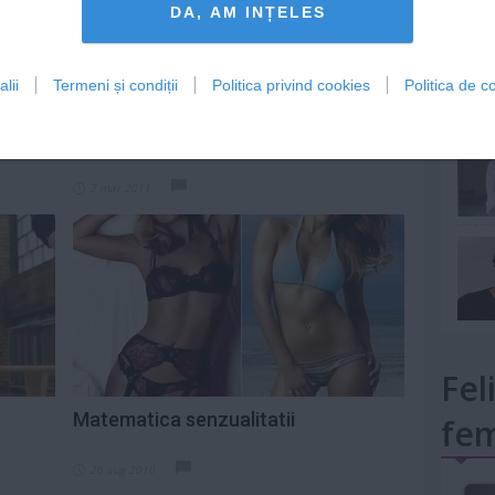
DA, AM INȚELES
lii
Termeni și condiții
Politica privind cookies
Politica de co
mult»
Romance talentate la matematica
2 mar 2011
Fel
Matematica senzualitatii
fem
26 aug 2010