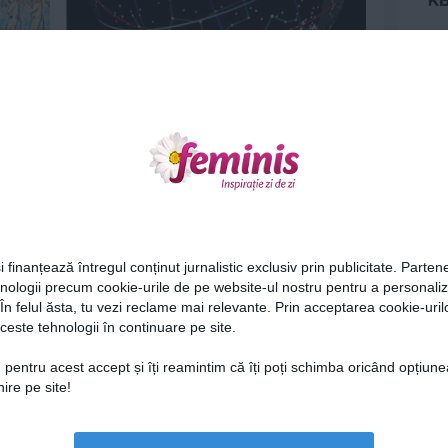
Aparitia zodiacului
21 ian 2012
Ne
i finanțează întregul conținut jurnalistic exclusiv prin publicitate. Partene
hnologii precum cookie-urile de pe website-ul nostru pentru a personali
 În felul ăsta, tu vezi reclame mai relevante. Prin acceptarea cookie-urilo
O fata de 17 ani a inventat o
ceste tehnologii în continuare pe site.
nanoparticula care omoara...
Cel
15 dec 2011
 pentru acest accept și îți reamintim că îți poți schimba oricând opțiune
ire pe site!
Az
Lu