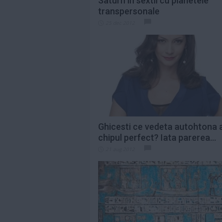
Saturn in sextil cu planetele
transpersonale
25 dec 2012
Ghicesti ce vedeta autohtona 
chipul perfect? Iata parerea...
21 aug 2012