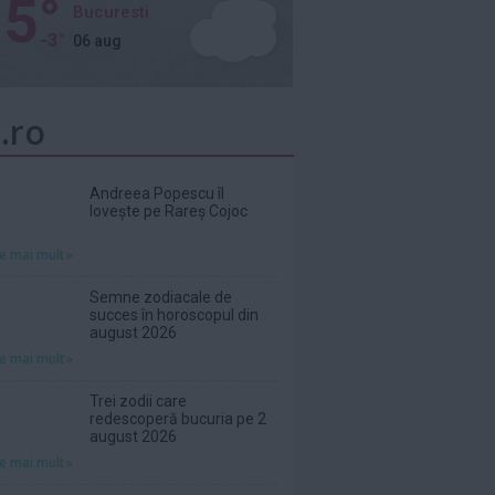
5°
Bucuresti
-3°
06 aug
.ro
Andreea Popescu îl
lovește pe Rareș Cojoc
te mai mult»
Semne zodiacale de
succes în horoscopul din
august 2026
te mai mult»
Trei zodii care
redescoperă bucuria pe 2
august 2026
te mai mult»