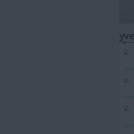
yve
Citeş
Citeş
Citeş