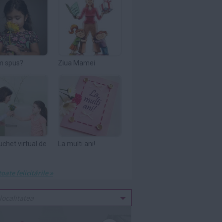
m spus?
Ziua Mamei
uchet virtual de
La multi ani!
toate felicitările »