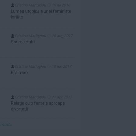
Cristina Marioglou
10 iul 2018
Lumea utopică a unei feministe
înrăite
Cristina Marioglou
18 aug 2017
Soț reciclabil
Cristina Marioglou
10 iun 2017
Brain sex
Cristina Marioglou
22 apr 2017
Relație cu o femeie aproape
divorțată
 mult»