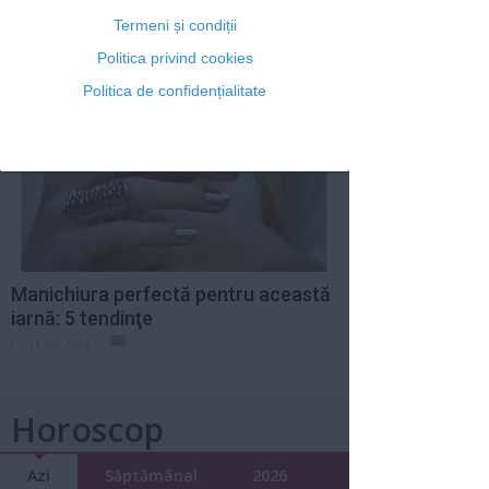
Manichiura de Crăciun: 20 de
recomandări de sezon
Termeni și condiții
16 dec 2015
Politica privind cookies
Politica de confidențialitate
Manichiura perfectă pentru această
iarnă: 5 tendinţe
11 noi 2015
Horoscop
Azi
Săptămânal
2026