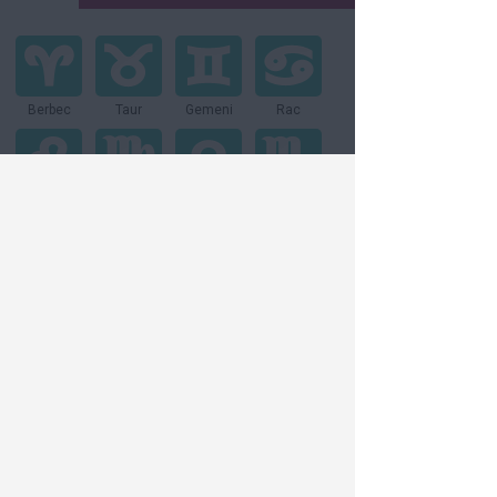
Berbec
Taur
Gemeni
Rac
Leu
Fecioară
Balanţă
Scorpion
Săgetator
Capricorn
Vărsător
Peşti
Vezi toate articolele din:
Relatii
Dieta & Sanatate