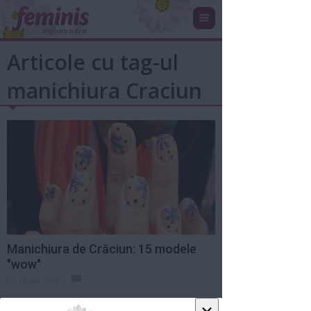
Articole cu tag-ul
manichiura Craciun
Manichiura de Crăciun: 15 modele
"wow"
15 dec 2016