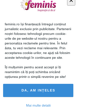
×
feminis.ro își finanțează întregul conținut
jurnalistic exclusiv prin publicitate. Partenerii
noștri folosesc tehnologii precum cookie-
urile de pe website-ul nostru pentru a
FOTO 10 modele care aduc spiritul
personaliza reclamele pentru tine. În felul
sărbătorilor pe unghiile tale
ăsta, tu vezi reclame mai relevante. Prin
acceptarea cookie-urilor, ne ajuți să folosim
25 noi 2016
aceste tehnologii în continuare pe site.
Îți mulțumim pentru acest accept și îți
reamintim că îți poți schimba oricând
opțiunea printr-o simplă revenire pe site!
DA, AM INȚELES
Mai multe detalii