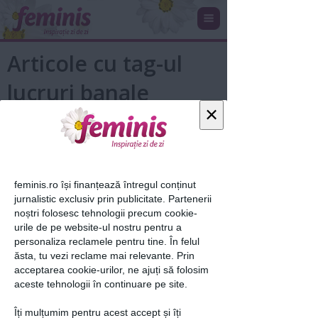
Articole cu tag-ul
lucruri banale
×
feminis.ro își finanțează întregul conținut
jurnalistic exclusiv prin publicitate. Partenerii
noștri folosesc tehnologii precum cookie-
urile de pe website-ul nostru pentru a
personaliza reclamele pentru tine. În felul
8 lucruri banale, dar prea puțin
ăsta, tu vezi reclame mai relevante. Prin
cunoscute
acceptarea cookie-urilor, ne ajuți să folosim
aceste tehnologii în continuare pe site.
25 aug 2017
Îți mulțumim pentru acest accept și îți