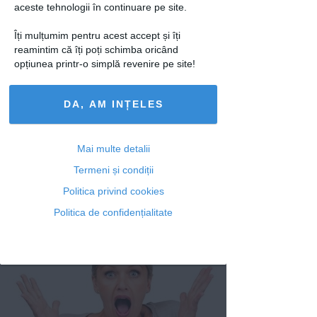
Ce analize şi investigaţii sunt
aceste tehnologii în continuare pe site.
necesare înainte de a rămâne...
4 dec 2015
Îți mulțumim pentru acest accept și îți
reamintim că îți poți schimba oricând
opțiunea printr-o simplă revenire pe site!
DA, AM INȚELES
Mai multe detalii
Termeni și condiții
Eşti însărcinată? Iată ce simptome
Politica privind cookies
NU ai voie să ignori
Politica de confidențialitate
24 noi 2015