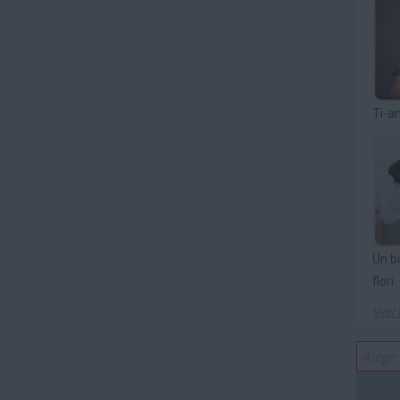
Ti-a
Un b
flori
Vezi 