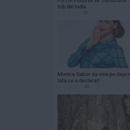
FOTO! Podurile vii "construite"
trib din India
27 feb 2014
Monica Gabor da vina pe depre
Iata ce a declarat!
15 mar 2013