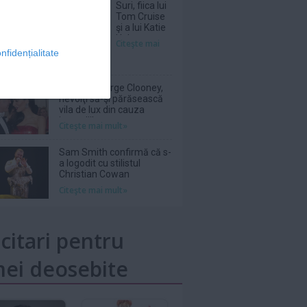
Suri, fiica lui
Tom Cruise
şi a lui Katie
Holmes, a
Citeşte mai
renunţat
nfidențialitate
legal la
numele
tatălui ei
Amal şi George Clooney,
nevoiţi să-şi părăsească
vila de lux din cauza
incendiilor
Citeşte mai mult»
Sam Smith confirmă că s-
a logodit cu stilistul
Christian Cowan
Citeşte mai mult»
icitari pentru
ei deosebite