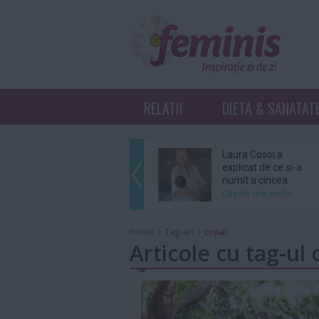
RELATII
DIETA & SANATAT
Laura Cosoi a
explicat de ce și-a
numit a cincea
fiică...
Citeste mai mult»
Ariana Grande se
Home
Tag-uri
copac
retrage din
Articole cu tag-ul
distribuția unui
musical...
Citeste mai mult»
Grupul BTS nu se
va înscrie în cursa