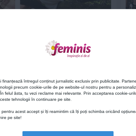
scapat
Horoscop celtic: Copacul care iti
ocroteste zodia - Puterile...
16 aug 2012
Ne
i finanțează întregul conținut jurnalistic exclusiv prin publicitate. Partene
hnologii precum cookie-urile de pe website-ul nostru pentru a personali
 În felul ăsta, tu vezi reclame mai relevante. Prin acceptarea cookie-urilo
urte
Hotelul din copac, mandria Suediei,
ceste tehnologii în continuare pe site.
se deschide pe 17 iulie-...
Cel
9 iul 2010
 pentru acest accept și îți reamintim că îți poți schimba oricând opțiune
ire pe site!
Az
Lu