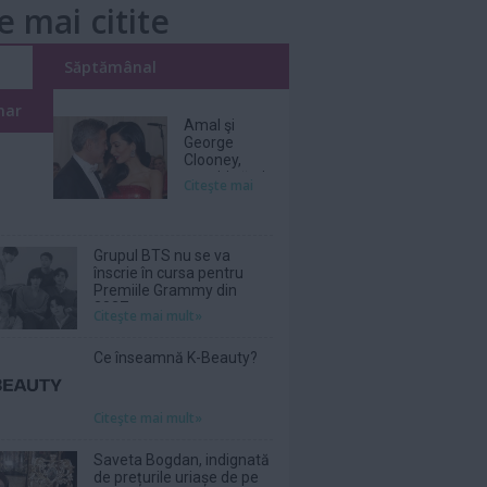
e mai citite
i
Săptămânal
nar
Amal şi
George
Clooney,
nevoiţi să-şi
Citeşte mai
părăsească
vila de lux
din cauza
incendiilor
Grupul BTS nu se va
înscrie în cursa pentru
Premiile Grammy din
2027
Citeşte mai mult»
Ce înseamnă K-Beauty?
Citeşte mai mult»
Saveta Bogdan, indignată
de prețurile uriașe de pe