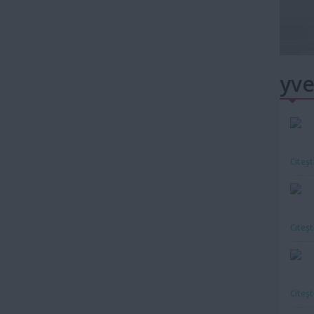
yve
Citeş
Citeş
Citeş