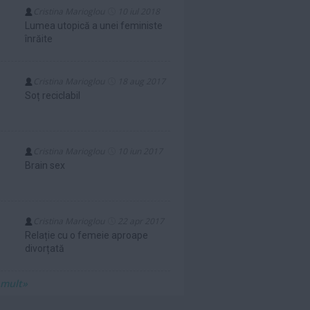
Cristina Marioglou
10 iul 2018
Lumea utopică a unei feministe
înrăite
Cristina Marioglou
18 aug 2017
Soț reciclabil
Cristina Marioglou
10 iun 2017
Brain sex
Cristina Marioglou
22 apr 2017
Relație cu o femeie aproape
divorțată
 mult»