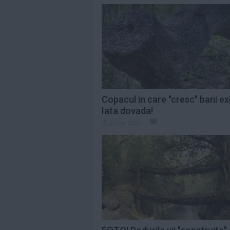
Copacul in care "cresc" bani exi
Iata dovada!
22 mai 2014