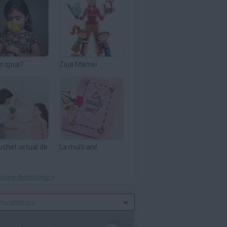
m spus?
Ziua Mamei
uchet virtual de
La multi ani!
toate felicitările »