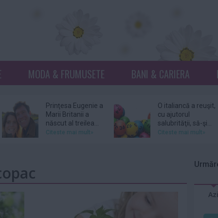
E
MODA & FRUMUSETE
BANI & CARIERA
Prinţesa Eugenie a
O italiancă a reuşit,
Marii Britanii a
cu ajutorul
născut al treilea...
salubrităţii, să-şi...
Citeste mai mult»
Citeste mai mult»
Netflix, dat în
Donna Mills,
judecată pentru
vedeta serialului
Urmăre
 copac
105 milioane de
„Knots Landing”, și-
dolari...
a...
Citeste mai mult»
Citeste mai mult»
Az
DJ Kavinsky,
Patru femei îl
cunoscut pentru
acuză pe actorul