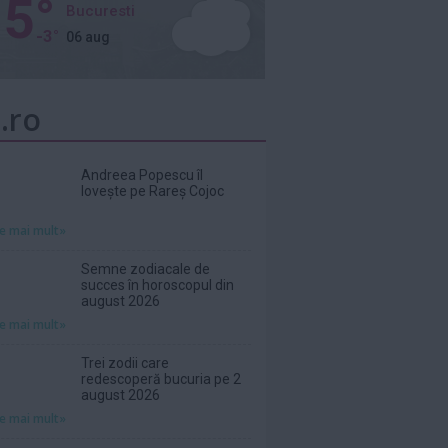
5°
Bucuresti
-3°
06 aug
.ro
Andreea Popescu îl
lovește pe Rareș Cojoc
te mai mult»
Semne zodiacale de
succes în horoscopul din
august 2026
te mai mult»
Trei zodii care
redescoperă bucuria pe 2
august 2026
te mai mult»