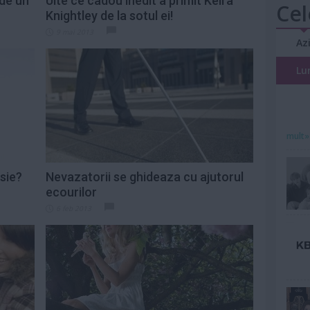
 de un
Uite ce cadou inedit a primit Keira
Cel
Knightley de la sotul ei!
9 mai 2013
Az
Lu
mult»
sie?
Nevazatorii se ghideaza cu ajutorul
ecourilor
6 feb 2013