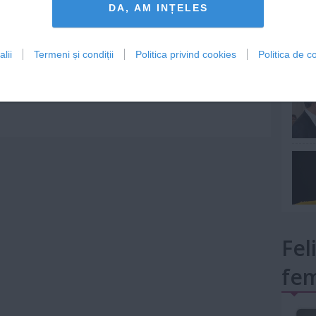
DA, AM INȚELES
lii
Termeni și condiții
Politica privind cookies
Politica de co
mult»
Fel
fem