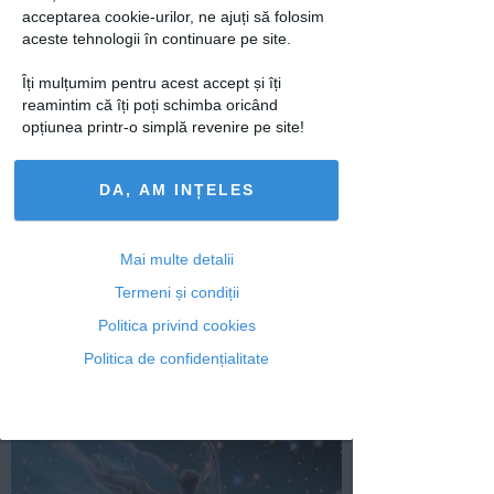
acceptarea cookie-urilor, ne ajuți să folosim
aceste tehnologii în continuare pe site.
Horoscop martie Varsator
Îți mulțumim pentru acest accept și îți
28 feb 2011
reamintim că îți poți schimba oricând
opțiunea printr-o simplă revenire pe site!
DA, AM INȚELES
Mai multe detalii
Termeni și condiții
Politica privind cookies
Horoscop martie Capricorn
Politica de confidențialitate
28 feb 2011