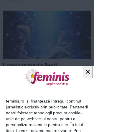
Horoscop martie Pesti
×
28 feb 2011
feminis.ro își finanțează întregul conținut
jurnalistic exclusiv prin publicitate. Partenerii
noștri folosesc tehnologii precum cookie-
urile de pe website-ul nostru pentru a
personaliza reclamele pentru tine. În felul
ăsta, tu vezi reclame mai relevante. Prin