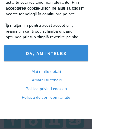
ăsta, tu vezi reclame mai relevante. Prin
acceptarea cookie-urilor, ne ajuți să folosim
aceste tehnologii în continuare pe site.
Îți mulțumim pentru acest accept și îți
reamintim că îți poți schimba oricând
opțiunea printr-o simplă revenire pe site!
Tatuaj permanent pentru un copil de
DA, AM INȚELES
cinci ani
12 iun 2009
Mai multe detalii
Termeni și condiții
Horoscop
Politica privind cookies
Politica de confidențialitate
Azi
Săptămânal
2026