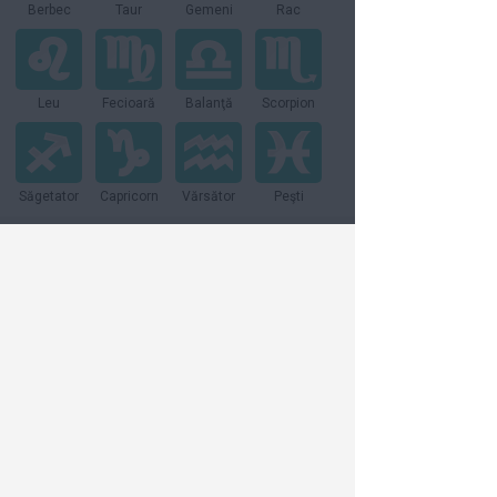
Berbec
Taur
Gemeni
Rac
Leu
Fecioară
Balanţă
Scorpion
Săgetator
Capricorn
Vărsător
Peşti
Vezi toate articolele din:
Relatii
Dieta & Sanatate
Moda & Frumusete
Bani & Cariera
Lifestyle