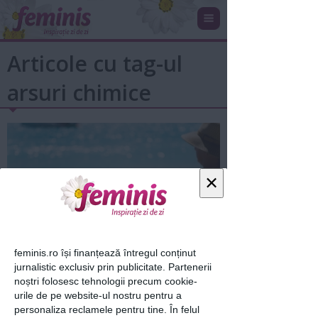
Articole cu tag-ul
arsuri chimice
×
Zeama de lime şi razele soarelui îţi
feminis.ro își finanțează întregul conținut
jurnalistic exclusiv prin publicitate. Partenerii
pot provoca arsuri CHIMICE
noștri folosesc tehnologii precum cookie-
30 mai 2016
urile de pe website-ul nostru pentru a
personaliza reclamele pentru tine. În felul