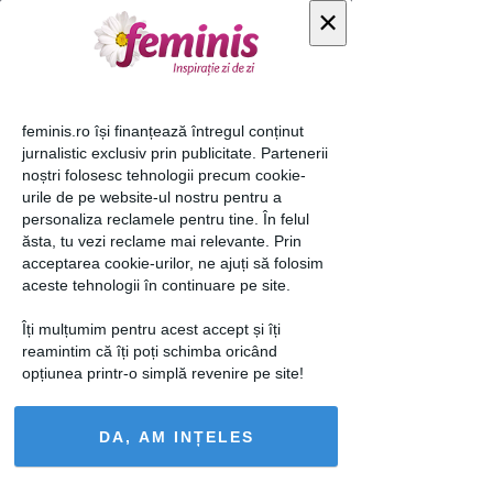
×
Zara, 299,90 lei
feminis.ro își finanțează întregul conținut
jurnalistic exclusiv prin publicitate. Partenerii
Foto 12 din "
noștri folosesc tehnologii precum cookie-
VALENTINE'S DAY: Ce
urile de pe website-ul nostru pentru a
rochie să porţi de
personaliza reclamele pentru tine. În felul
ăsta, tu vezi reclame mai relevante. Prin
Valentine's Day în funcţie
acceptarea cookie-urilor, ne ajuți să folosim
de modul în care petreci
"
aceste tehnologii în continuare pe site.
Îți mulțumim pentru acest accept și îți
reamintim că îți poți schimba oricând
opțiunea printr-o simplă revenire pe site!
DA, AM INȚELES