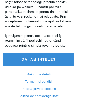
motivată la muncă
noștri folosesc tehnologii precum cookie-
31 iul 2019
0
urile de pe website-ul nostru pentru a
personaliza reclamele pentru tine. În felul
ăsta, tu vezi reclame mai relevante. Prin
acceptarea cookie-urilor, ne ajuți să folosim
aceste tehnologii în continuare pe site.
Îți mulțumim pentru acest accept și îți
reamintim că îți poți schimba oricând
opțiunea printr-o simplă revenire pe site!
O companie îți oferă bani ca să mergi
DA, AM INȚELES
în pub
25 iul 2019
0
Mai multe detalii
Termeni și condiții
Politica privind cookies
Politica de confidențialitate