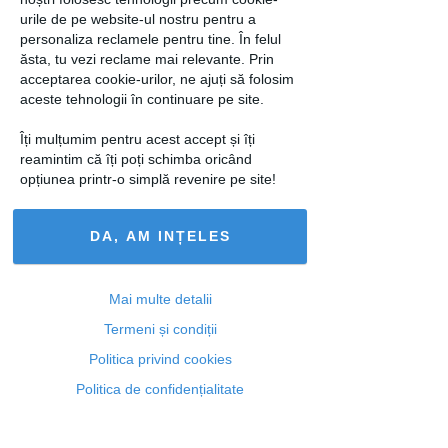
urile de pe website-ul nostru pentru a
personaliza reclamele pentru tine. În felul
ăsta, tu vezi reclame mai relevante. Prin
acceptarea cookie-urilor, ne ajuți să folosim
aceste tehnologii în continuare pe site.
Îți mulțumim pentru acest accept și îți
reamintim că îți poți schimba oricând
opțiunea printr-o simplă revenire pe site!
Cand degetele tale vorbesc despre
DA, AM INȚELES
culoare
25 mai 2009
Mai multe detalii
Termeni și condiții
Politica privind cookies
Politica de confidențialitate