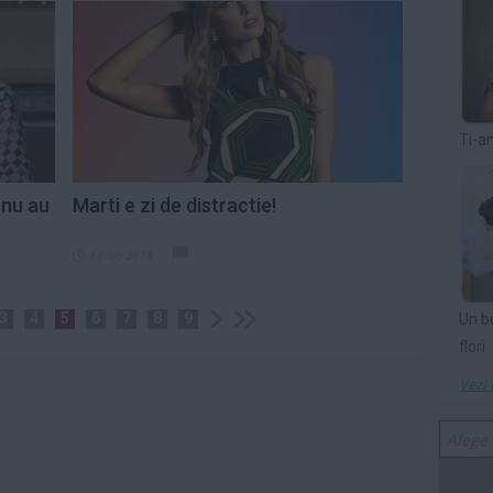
Ti-a
 nu au
Marti e zi de distractie!
11 feb 2013
3
4
5
6
7
8
9
Un b
flori
Vezi 