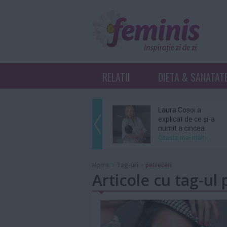
RELATII
DIETA & SANATAT
Laura Cosoi a
explicat de ce și-a
numit a cincea
fiică...
Citeste mai mult»
Ariana Grande se
Home
Tag-uri
petreceri
retrage din
Articole cu tag-ul 
distribuția unui
musical...
Citeste mai mult»
Grupul BTS nu se
va înscrie în cursa