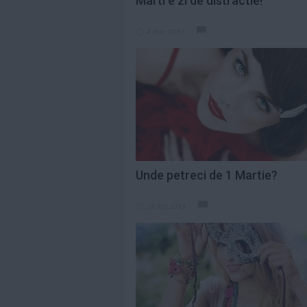
Marti e zi de distractie!
4 mar 2013
Unde petreci de 1 Martie?
28 feb 2013