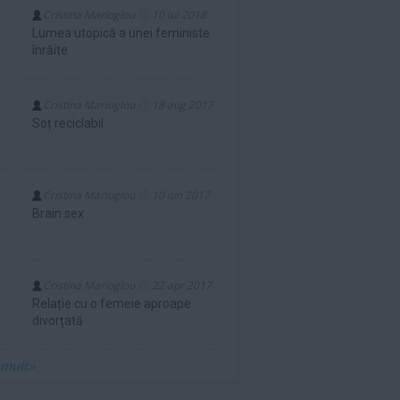
Cristina Marioglou
10 iul 2018
Lumea utopică a unei feministe
înrăite
Cristina Marioglou
18 aug 2017
Soț reciclabil
Cristina Marioglou
10 iun 2017
Brain sex
Cristina Marioglou
22 apr 2017
Relație cu o femeie aproape
divorțată
 mult»