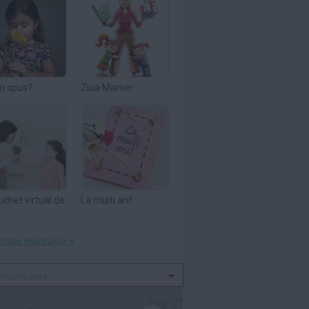
m spus?
Ziua Mamei
uchet virtual de
La multi ani!
toate felicitările »