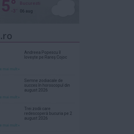
5°
Bucuresti
-3°
06 aug
.ro
Andreea Popescu îl
lovește pe Rareș Cojoc
te mai mult»
Semne zodiacale de
succes în horoscopul din
august 2026
te mai mult»
Trei zodii care
redescoperă bucuria pe 2
august 2026
te mai mult»