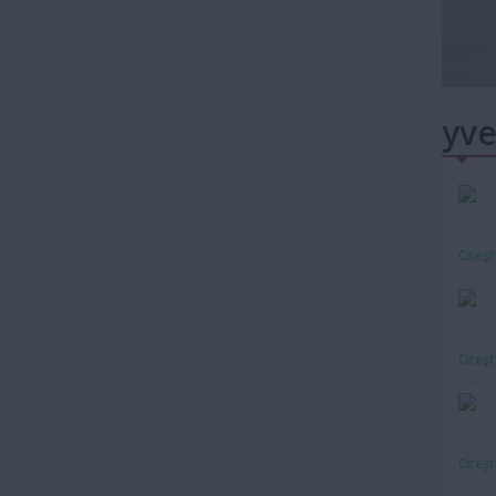
yve
Citeş
Citeş
Citeş