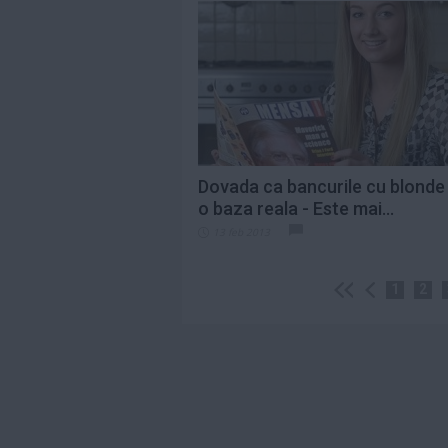
Dovada ca bancurile cu blonde
o baza reala - Este mai...
13 feb 2013
1
2