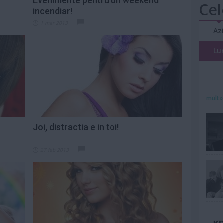
Evenimente pentru un weekend
Cel
incendiar!
1 mar 2013
Az
Lu
mult»
Joi, distractia e in toi!
27 feb 2013