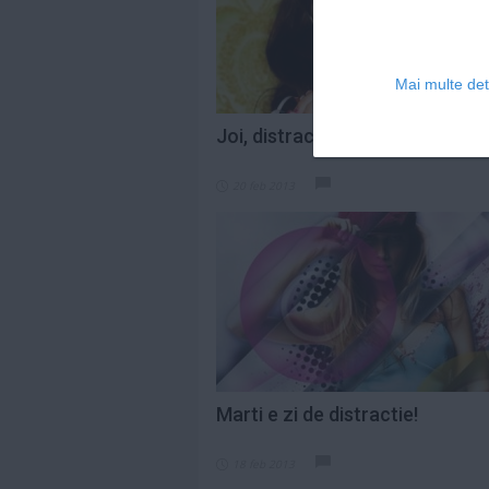
Mai multe deta
Joi, distractia e in toi!
20 feb 2013
Marti e zi de distractie!
18 feb 2013