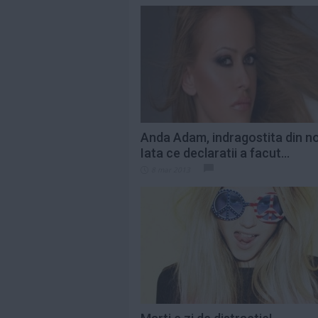
Anda Adam, indragostita din n
Iata ce declaratii a facut...
8 mar 2013