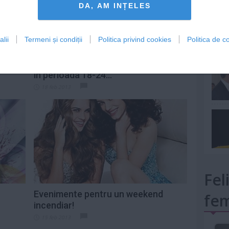
DA, AM INȚELES
lii
Termeni și condiții
Politica privind cookies
Politica de co
mult»
Programul Teatrului Evreiesc de Stat
in perioada 18-24...
18 feb 2013
Fel
Evenimente pentru un weekend
fem
incendiar!
15 feb 2013