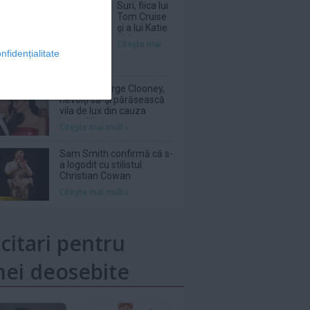
Suri, fiica lui
Tom Cruise
şi a lui Katie
Holmes, a
Citeşte mai
renunţat
nfidențialitate
legal la
numele
tatălui ei
Amal şi George Clooney,
nevoiţi să-şi părăsească
vila de lux din cauza
incendiilor
Citeşte mai mult»
Sam Smith confirmă că s-
a logodit cu stilistul
Christian Cowan
Citeşte mai mult»
icitari pentru
ei deosebite