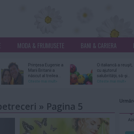
E
MODA & FRUMUSETE
BANI & CARIERA
Prinţesa Eugenie a
O italiancă a reuşit,
Marii Britanii a
cu ajutorul
născut al treilea...
salubrităţii, să-şi...
Citeste mai mult»
Citeste mai mult»
Netflix, dat în
Donna Mills,
judecată pentru
vedeta serialului
Urmăre
petreceri » Pagina 5
105 milioane de
„Knots Landing”, și-
dolari...
a...
Citeste mai mult»
Citeste mai mult»
Az
DJ Kavinsky,
Patru femei îl
cunoscut pentru
acuză pe actorul