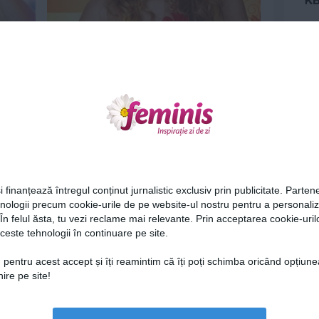
Marti e zi de distractie!
25 feb 2013
Ne
i finanțează întregul conținut jurnalistic exclusiv prin publicitate. Partene
hnologii precum cookie-urile de pe website-ul nostru pentru a personali
 În felul ăsta, tu vezi reclame mai relevante. Prin acceptarea cookie-urilo
d
Vineri e musai sa te relaxezi!
ceste tehnologii în continuare pe site.
Cel
21 feb 2013
 pentru acest accept și îți reamintim că îți poți schimba oricând opțiune
ire pe site!
Az
Lu