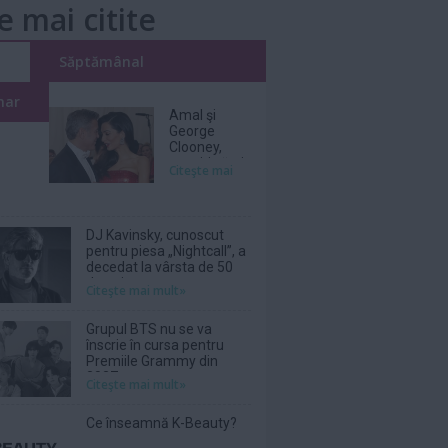
e mai citite
i
Săptămânal
nar
Amal şi
George
Clooney,
nevoiţi să-şi
Citeşte mai
părăsească
vila de lux
din cauza
incendiilor
DJ Kavinsky, cunoscut
pentru piesa „Nightcall”, a
decedat la vârsta de 50
de ani
Citeşte mai mult»
Grupul BTS nu se va
înscrie în cursa pentru
Premiile Grammy din
2027
Citeşte mai mult»
Ce înseamnă K-Beauty?