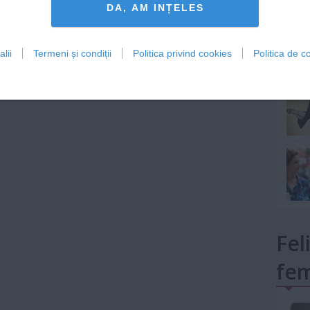
DA, AM INȚELES
lii
Termeni și condiții
Politica privind cookies
Politica de co
mult»
Fel
fem