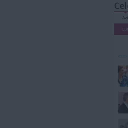
Cel
Az
Lu
mult»