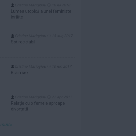
Cristina Marioglou
10 iul 2018
Lumea utopică a unei feministe
înrăite
Cristina Marioglou
18 aug 2017
Soț reciclabil
Cristina Marioglou
10 iun 2017
Brain sex
Cristina Marioglou
22 apr 2017
Relație cu o femeie aproape
divorțată
 mult»