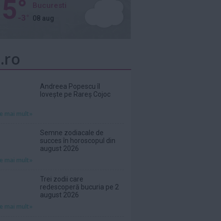
5°
Bucuresti
-3°
08 aug
.ro
Andreea Popescu îl
lovește pe Rareș Cojoc
te mai mult»
Semne zodiacale de
succes în horoscopul din
august 2026
te mai mult»
Trei zodii care
redescoperă bucuria pe 2
august 2026
te mai mult»