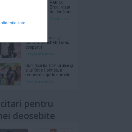
Patrick
Bruel, vizat
de două noi
plângeri
Citeşte mai
pentru viol și
nfidențialitate
agresiune
sexuală
Vanessa Paradis și
Samuel Benchetrit s-au
despărțit
Citeşte mai mult»
Suri, fiica lui Tom Cruise şi
a lui Katie Holmes, a
renunţat legal la numele
tatălui ei
Citeşte mai mult»
icitari pentru
ei deosebite