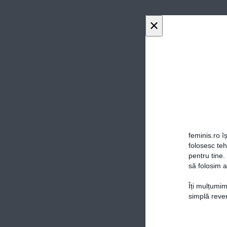
×
feminis.ro îș
folosesc te
pentru tine.
să folosim a
Îți mulțumim
simplă reven