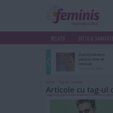
RELATII
DIETA & SANATAT
Cum îți hidratezi
părul pe timp de
caniculă
Citeste mai mult»
Sebastian Stan şi
Home
Tag-uri
ocazia
Annabelle Wallis
Articole cu tag-ul 
au devenit părinţi
Citeste mai mult»
Ce înseamnă K-
Beauty?