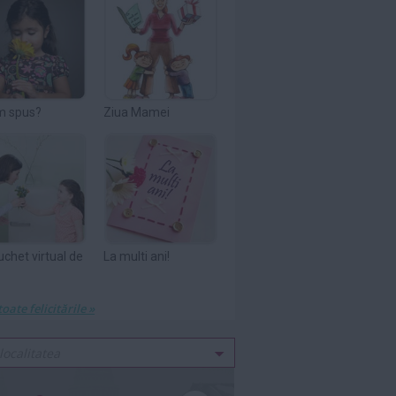
m spus?
Ziua Mamei
uchet virtual de
La multi ani!
toate felicitările »