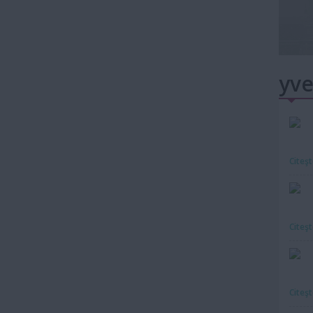
yve
Citeş
Citeş
Citeş