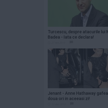
Citeste mai mult»
Saveta Bogdan,
indignată de
prețurile uriașe de
pe...
Citeste mai mult»
Turcescu, despre atacurile lui
Badea - Iata ce declara!
„Eu contez”,
27 feb 2013
debutul în
lungmetraj al
Alinei Şerban, va...
Citeste mai mult»
Jenant - Anne Hathaway gafea
doua ori in aceeasi zi!
12 dec 2012