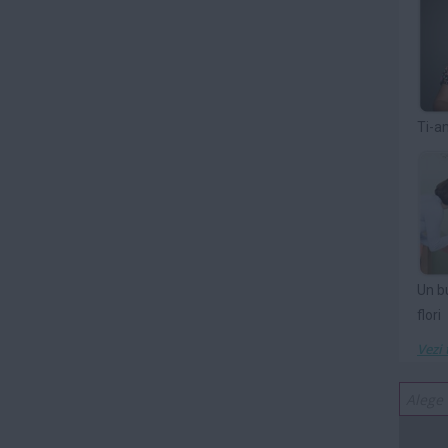
Ti-a
Un b
flori
Vezi 