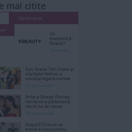
e mai citite
i
Săptămânal
nar
Ce
înseamnă K-
Beauty?
Citeşte mai
Suri, fiica lui Tom Cruise şi
a lui Katie Holmes, a
renunţat legal la numele
tatălui ei
Citeşte mai mult»
Amal şi George Clooney,
nevoiţi să-şi părăsească
vila de lux din cauza
incendiilor
Citeşte mai mult»
Grupul BTS nu se va
înscrie în cursa pentru