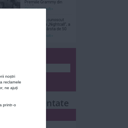
Premiile Grammy din
2027
Citeşte mai mult»
DJ Kavinsky, cunoscut
pentru piesa „Nightcall”, a
decedat la vârsta de 50
de ani
Citeşte mai mult»
wsletter
rii noștri
za reclamele
r, ne ajuți
e mai comentate
a printr-o
i
Săptămânal
nar