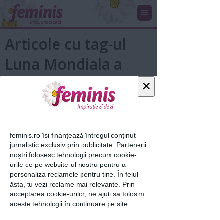
Articole cu tag-ul
Luna Mondiala a
Veganilor
×
feminis.ro își finanțează întregul conținut
jurnalistic exclusiv prin publicitate. Partenerii
noștri folosesc tehnologii precum cookie-
urile de pe website-ul nostru pentru a
personaliza reclamele pentru tine. În felul
ăsta, tu vezi reclame mai relevante. Prin
acceptarea cookie-urilor, ne ajuți să folosim
9 moduri în care să începi curățenia
aceste tehnologii în continuare pe site.
de Crăciun încă din...
1 noi 2019