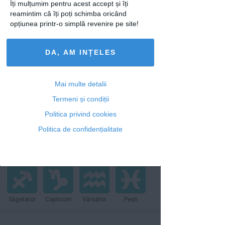
Îți mulțumim pentru acest accept și îți
reamintim că îți poți schimba oricând
opțiunea printr-o simplă revenire pe site!
Horoscop
DA, AM INȚELES
Azi
Săptămânal
2026
Mai multe detalii
Termeni și condiții
Politica privind cookies
Berbec
Taur
Gemeni
Rac
Politica de confidențialitate
Leu
Fecioară
Balanţă
Scorpion
Săgetator
Capricorn
Vărsător
Peşti