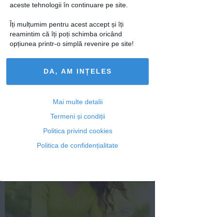
Cerere inedita in casatorie - Metoda
aceste tehnologii în continuare pe site.
aleasa de un dependent de...
16 sep 2014
Îți mulțumim pentru acest accept și îți
reamintim că îți poți schimba oricând
opțiunea printr-o simplă revenire pe site!
DA, AM INȚELES
Mai multe detalii
Termeni și condiții
Varsta la care esti cel mai iubita
Politica privind cookies
Politica de confidențialitate
7 aug 2014