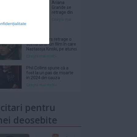
Ariana
Grande se
retrage din
distribuția
Citeşte mai
unui musical
nfidențialitate
programat
să se joace
la Londra în
Wim Wenders retrage o
2027
scenă dintr-un film în care
Nastassja Kinski, pe atunci
adolescentă, apărea
Citeşte mai mult»
topless
Phil Collins spune că a
fost la un pas de moarte
în 2024 din cauza
abuzului de alcool
Citeşte mai mult»
icitari pentru
ei deosebite