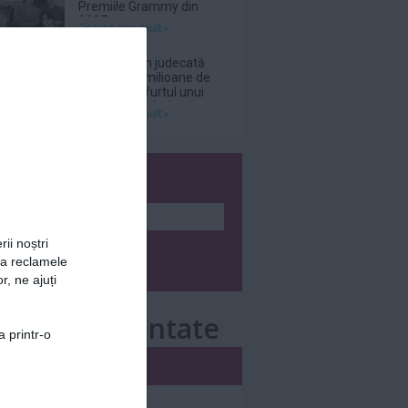
Premiile Grammy din
2027
Citeşte mai mult»
Netflix, dat în judecată
pentru 105 milioane de
dolari după furtul unui
thriller de război cu
Citeşte mai mult»
Nicolas Cage
wsletter
rii noștri
za reclamele
r, ne ajuți
e mai comentate
a printr-o
i
Săptămânal
nar