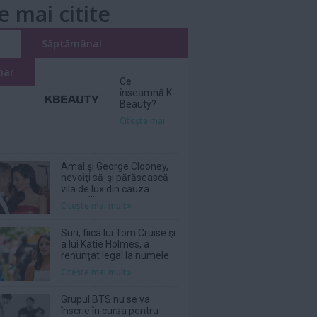
e mai citite
i
Săptămânal
nar
Ce
înseamnă K-
Beauty?
Citeşte mai
Amal şi George Clooney,
nevoiţi să-şi părăsească
vila de lux din cauza
incendiilor
Citeşte mai mult»
Suri, fiica lui Tom Cruise şi
a lui Katie Holmes, a
renunţat legal la numele
tatălui ei
Citeşte mai mult»
Grupul BTS nu se va
înscrie în cursa pentru