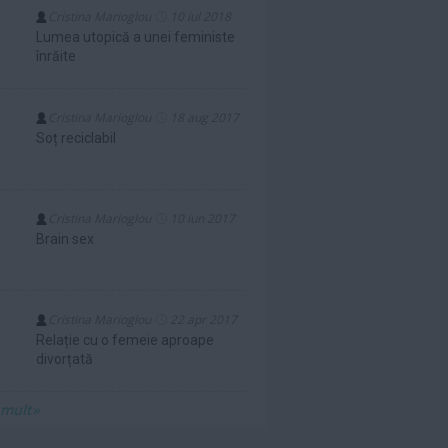
Cristina Marioglou
10 iul 2018
Lumea utopică a unei feministe
înrăite
Cristina Marioglou
18 aug 2017
Soț reciclabil
Cristina Marioglou
10 iun 2017
Brain sex
Cristina Marioglou
22 apr 2017
Relație cu o femeie aproape
divorțată
 mult»