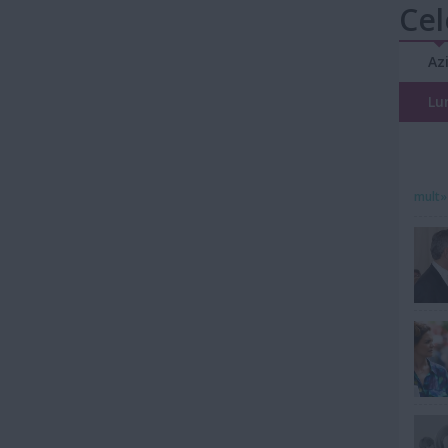
Cel
Az
Lu
mult»