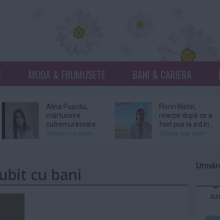
E
MODA & FRUMUSETE
BANI & CARIERA
Alina Pușcău,
Florin Ristei,
mărturisire
reacție după ce a
cutremurătoare
fost pus la zid în...
înainte de...
Citeste mai mult»
Citeste mai mult»
Prințesa Isabella a
De ce revin clienții
Danemarcei a
la același atelier de
Urmăre
iubit cu bani
început stagiul
bijuterii...
militar
Citeste mai mult»
Citeste mai mult»
Az
Sam Smith
Amal şi George
confirmă că s-a
Clooney, nevoiţi