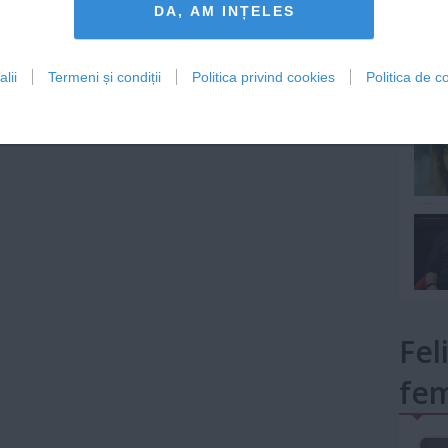
DA, AM INȚELES
lii
Termeni și condiții
Politica privind cookies
Politica de co
mult»
Fel
fem