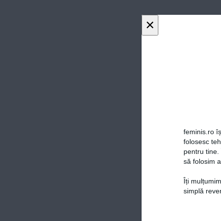
×
feminis.ro îș
folosesc te
pentru tine.
să folosim a
Îți mulțumim
simplă reven