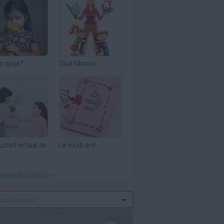
m spus?
Ziua Mamei
uchet virtual de
La multi ani!
toate felicitările »