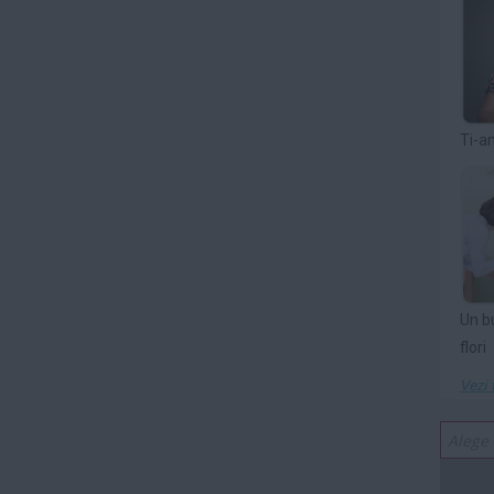
Ti-a
Un b
flori
Vezi 