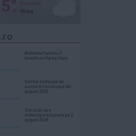
5°
Bucuresti
-3°
08 aug
.ro
Andreea Popescu îl
lovește pe Rareș Cojoc
te mai mult»
Semne zodiacale de
succes în horoscopul din
august 2026
te mai mult»
Trei zodii care
redescoperă bucuria pe 2
august 2026
te mai mult»