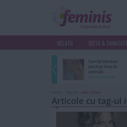
RELATII
DIETA & SANATAT
Cum îți hidratezi
părul pe timp de
caniculă
Citeste mai mult»
Sebastian Stan şi
Home
Tag-uri
iubit cu bani
Annabelle Wallis
Articole cu tag-ul 
au devenit părinţi
Citeste mai mult»
Ce înseamnă K-
Beauty?