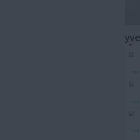
yve
Citeş
Citeş
Citeş