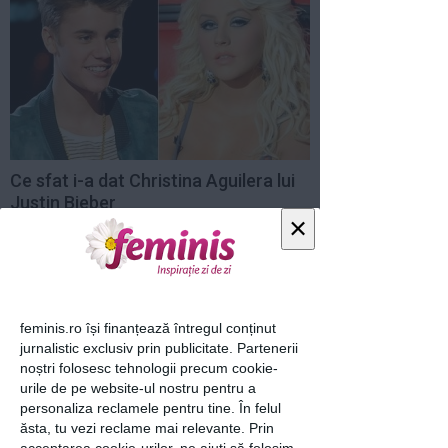
Ce sfat i-a dat Christina Aguilera lui
Justin Bieber
×
22 mar 2013
feminis.ro își finanțează întregul conținut
jurnalistic exclusiv prin publicitate. Partenerii
noștri folosesc tehnologii precum cookie-
urile de pe website-ul nostru pentru a
personaliza reclamele pentru tine. În felul
ăsta, tu vezi reclame mai relevante. Prin
acceptarea cookie-urilor, ne ajuți să folosim