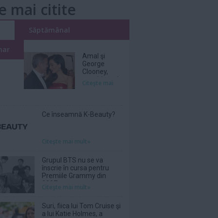
e mai citite
i
Săptămânal
nar
Amal şi
George
Clooney,
nevoiţi să-şi
Citeşte mai
părăsească
vila de lux
din cauza
incendiilor
Ce înseamnă K-Beauty?
Citeşte mai mult»
Grupul BTS nu se va
înscrie în cursa pentru
Premiile Grammy din
2027
Citeşte mai mult»
Suri, fiica lui Tom Cruise şi
a lui Katie Holmes, a