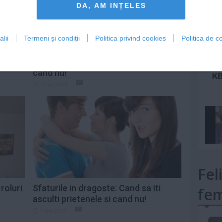
DA, AM INȚELES
lii
Termeni și condiții
Politica privind cookies
Politica de co
mult»
raf:
Palaria in vacanta - Cand sa o porti si
cand nu!
22 iul 2013
Fel
roluri
Sfaturile in dragoste: Cand sa iti
fem
asculti prietenele si cand nu!
1 feb 2013