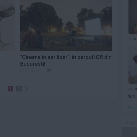
Ti-a
"Cinema in aer liber", in parcul IOR din
Bucuresti!
9 aug 2012
1
2
Un b
flori
Vezi 