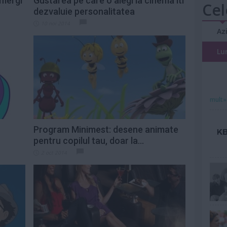
 mergi
Gustarea pe care o alegi la cinema iti
Cel
dezvaluie personalitatea
10 noi 2014
Az
Lu
mult»
Program Minimest: desene animate
pentru copilul tau, doar la...
2 oct 2014