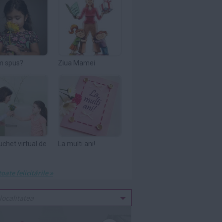
m spus?
Ziua Mamei
uchet virtual de
La multi ani!
toate felicitările »