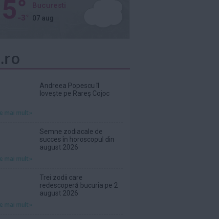
5°
Bucuresti
-3°
07 aug
.ro
Andreea Popescu îl
lovește pe Rareș Cojoc
te mai mult»
Semne zodiacale de
succes în horoscopul din
august 2026
te mai mult»
Trei zodii care
redescoperă bucuria pe 2
august 2026
te mai mult»