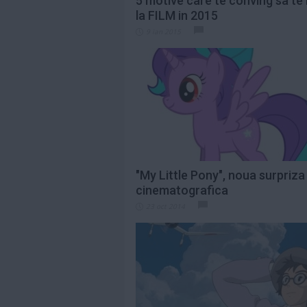
5 motive care te conving sa te
la FILM in 2015
9 ian 2015
"My Little Pony", noua surpriza
cinematografica
23 oct 2014