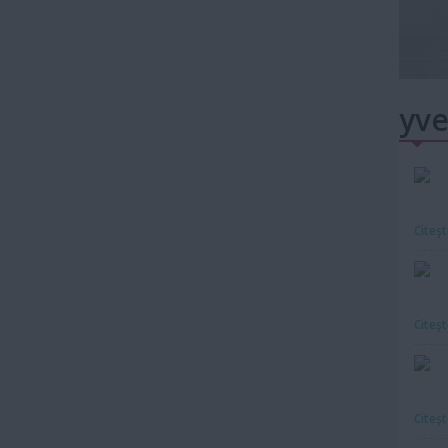
yve
Citeş
Citeş
Citeş