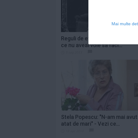
Mai multe deta
Reguli de eticheta la cinematog
ce nu aveai voie sa faci...
5 sep 2013
Stela Popescu: "N-am mai avut 
atat de mari" - Vezi ce...
18 apr 2013