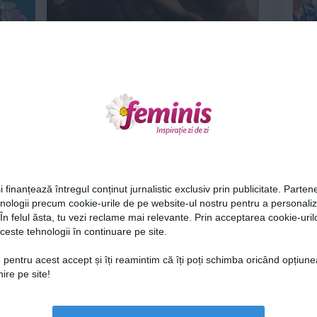
me nu
Cele mai luxoase cinematografe din
Londra
4 apr 2014
Ne
i finanțează întregul conținut jurnalistic exclusiv prin publicitate. Partene
hnologii precum cookie-urile de pe website-ul nostru pentru a personali
 În felul ăsta, tu vezi reclame mai relevante. Prin acceptarea cookie-urilo
Locul ocupat la cinema iti tradeaza
ceste tehnologii în continuare pe site.
personalitatea!
Cel
16 oct 2013
 pentru acest accept și îți reamintim că îți poți schimba oricând opțiune
ire pe site!
Az
Lu