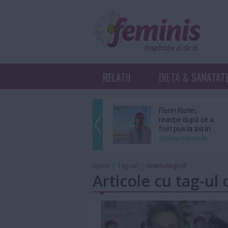
RELATII
DIETA & SANATAT
Florin Ristei,
reacție după ce a
fost pus la zid în...
Citeste mai mult»
De ce revin clienții
Home
Tag-uri
cinematograf
la același atelier de
Articole cu tag-ul
bijuterii...
Citeste mai mult»
Amal şi George
Clooney, nevoiţi