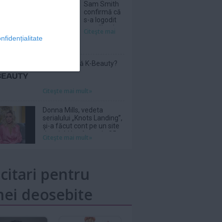
Sam Smith
confirmă că
s-a logodit
cu stilistul
Citeşte mai
Christian
nfidențialitate
Cowan
Ce înseamnă K-Beauty?
Citeşte mai mult»
Donna Mills, vedeta
serialului „Knots Landing”,
și-a făcut cont pe un site
de adulți la vârsta de 85
Citeşte mai mult»
de ani
icitari pentru
ei deosebite