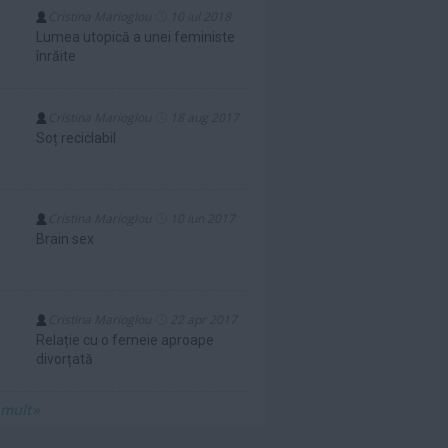
Cristina Marioglou
10 iul 2018
Lumea utopică a unei feministe
înrăite
Cristina Marioglou
18 aug 2017
Soț reciclabil
Cristina Marioglou
10 iun 2017
Brain sex
Cristina Marioglou
22 apr 2017
Relație cu o femeie aproape
divorțată
 mult»