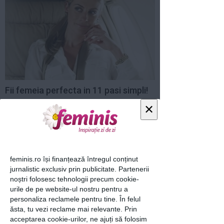
Fii femeia perfecta in 11 pasi simpli!
×
2 mar 2013
feminis.ro își finanțează întregul conținut
jurnalistic exclusiv prin publicitate. Partenerii
noștri folosesc tehnologii precum cookie-
urile de pe website-ul nostru pentru a
personaliza reclamele pentru tine. În felul
ăsta, tu vezi reclame mai relevante. Prin
acceptarea cookie-urilor, ne ajuți să folosim