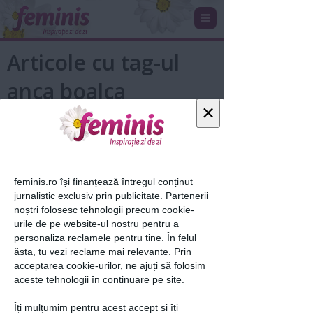
Articole cu tag-ul
anca boalca
×
feminis.ro își finanțează întregul conținut
jurnalistic exclusiv prin publicitate. Partenerii
noștri folosesc tehnologii precum cookie-
urile de pe website-ul nostru pentru a
personaliza reclamele pentru tine. În felul
Calea catre sex de calitate -
ăsta, tu vezi reclame mai relevante. Prin
depaseste disfunctiile sexuale!
acceptarea cookie-urilor, ne ajuți să folosim
aceste tehnologii în continuare pe site.
24 mar 2010
Îți mulțumim pentru acest accept și îți